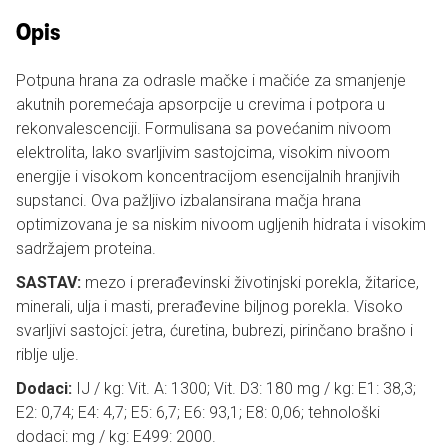
Opis
Potpuna hrana za odrasle mačke i mačiće za smanjenje
akutnih poremećaja apsorpcije u crevima i potpora u
rekonvalescenciji. Formulisana sa povećanim nivoom
elektrolita, lako svarljivim sastojcima, visokim nivoom
energije i visokom koncentracijom esencijalnih hranjivih
supstanci. Ova pažljivo izbalansirana mačja hrana
optimizovana je sa niskim nivoom ugljenih hidrata i visokim
sadržajem proteina.
SASTAV:
mezo i prerađevinski životinjski porekla, žitarice,
minerali, ulja i masti, prerađevine biljnog porekla. Visoko
svarljivi sastojci: jetra, ćuretina, bubrezi, pirinčano brašno i
riblje ulje.
Dodaci:
IJ / kg: Vit. A: 1300; Vit. D3: 180 mg / kg: E1: 38,3;
E2: 0,74; E4: 4,7; E5: 6,7; E6: 93,1; E8: 0,06; tehnološki
dodaci: mg / kg: E499: 2000.