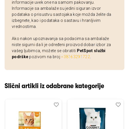
informacije uvek one na samom pakovanju.
Informacije sa ambalaže su jedini siguran izvor
podataka o prisustvu sastojaka koje možda želite da
izbegnete, kao i podataka o sastavu i hranljivim
vrednostima.
Ako nakon upoznavanja sa podacima sa ambalaže
niste sigurni da li je određeni proizvod dobar izbor za
vašeg ljubimca, možete se obratiti
PetSpot službi
podrške
pozivom na broj
+38163291722
.
Slični artikli iz odabrane kategorije
Dodaj
Uporedi
Dod
Upo
u
u
listu
listu
želja
želj