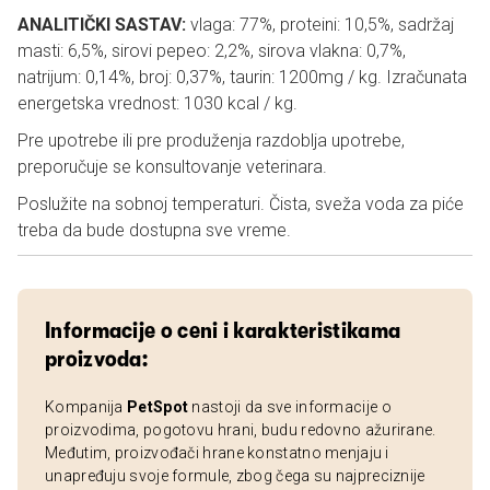
ANALITIČKI SASTAV:
vlaga: 77%, proteini: 10,5%, sadržaj
masti: 6,5%, sirovi pepeo: 2,2%, sirova vlakna: 0,7%,
natrijum: 0,14%, broj: 0,37%, taurin: 1200mg / kg. Izračunata
energetska vrednost: 1030 kcal / kg.
Pre upotrebe ili pre produženja razdoblja upotrebe,
preporučuje se konsultovanje veterinara.
Poslužite na sobnoj temperaturi. Čista, sveža voda za piće
treba da bude dostupna sve vreme.
Informacije o ceni i karakteristikama
proizvoda:
Kompanija
PetSpot
nastoji da sve informacije o
proizvodima, pogotovu hrani, budu redovno ažurirane.
Međutim, proizvođači hrane konstatno menjaju i
unapređuju svoje formule, zbog čega su najpreciznije