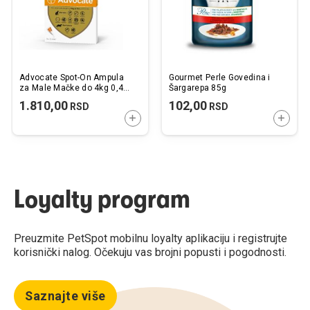
Advocate Spot-On Ampula
Gourmet Perle Govedina i
za Male Mačke do 4kg 0,4ml
Šargarepa 85g
/ 1kom.
1.810,00
102,00
RSD
RSD
DODAJTE U KORPU
DODAJ
Loyalty program
Preuzmite PetSpot mobilnu loyalty aplikaciju i registrujte
korisnički nalog. Očekuju vas brojni popusti i pogodnosti.
Saznajte više