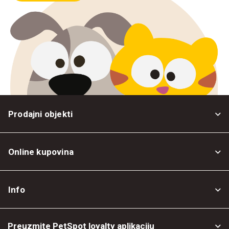
Prodajni objekti
Online kupovina
Opšti uslovi
Info
Politika privatnosti
O nama
Povrat robe
Preuzmite PetSpot loyalty aplikaciju