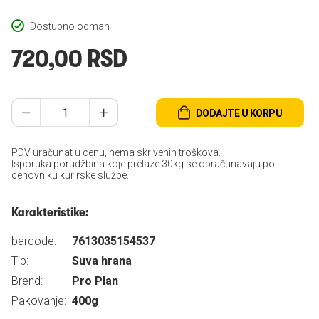
Dostupno odmah
720,00 RSD
DODAJTE U KORPU
PDV uračunat u cenu, nema skrivenih troškova.
Isporuka porudžbina koje prelaze 30kg se obračunavaju po
cenovniku kurirske službe.
Karakteristike:
barcode:
7613035154537
Tip:
Suva hrana
Brend:
Pro Plan
Pakovanje:
400g