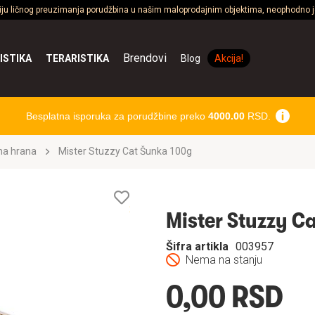
ciju ličnog preuzimanja porudžbina u našim maloprodajnim objektima, neophodno je
Brendovi
ISTIKA
TERARISTIKA
Blog
Akcija!
Besplatna isporuka za porudžbine preko
4000.00
RSD.
na hrana
Mister Stuzzy Cat Šunka 100g
Lista
želja
Mister Stuzzy C
Šifra artikla
003957
Nema na stanju
0,00 RSD