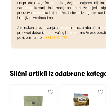
unapređuju svoje formule, zbog čega su najpreciznije inf
samom pakovanju. Informacije sa ambalaže su jedini sig
prisustvu sastojaka koje možda želite da izbegnete, kao i
hranljivim vrednostima.
Ako nakon upoznavanja sa podacima sa ambalaže niste si
proizvod dobar izbor za vašeg ljubimca, možete se obrati
pozivom na broj
+38163291722
.
Slični artikli iz odabrane katego
odaj
poredi
Dodaj
Uporedi
Doda
Upor
u
u
istu
listu
listu