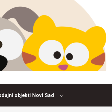
odajni objekti Novi Sad