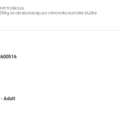
nih troškova.
 30kg se obračunavaju po cenovniku kurirske službe.
2600516
- Adult