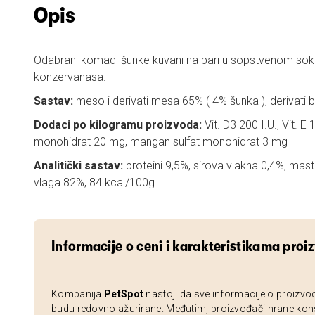
Opis
Odabrani komadi šunke kuvani na pari u sopstvenom soku
konzervanasa.
Sastav:
meso i derivati mesa 65% ( 4% šunka ), derivati bi
Dodaci po kilogramu proizvoda:
Vit. D3 200 I.U., Vit. E
monohidrat 20 mg, mangan sulfat monohidrat 3 mg
Analitički sastav:
proteini 9,5%, sirova vlakna 0,4%, mast
vlaga 82%, 84 kcal/100g
Informacije o ceni i karakteristikama proi
Kompanija
PetSpot
nastoji da sve informacije o proizvo
budu redovno ažurirane. Međutim, proizvođači hrane kon