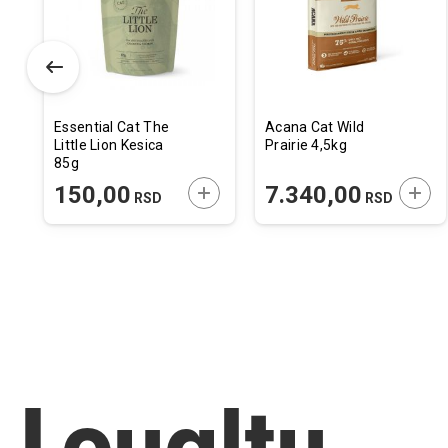
elja
želja
želja
Essential Cat The
Acana Cat Wild
Little Lion Kesica
Prairie 4,5kg
85g
ODAJTE U KORPU
DODAJTE U KORPU
DODA
150,00
7.340,00
RSD
RSD
Loyalty