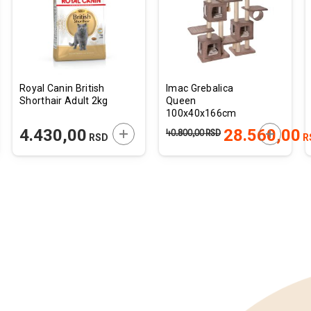
želja
želja
Royal Canin British
Imac Grebalica
Shorthair Adult 2kg
Queen
100x40x166cm
JTE U KORPU
DODAJTE U KORPU
DODAJTE
4.430,00
28.560,00
40.800,00
RSD
RSD
R