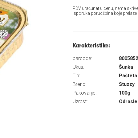
PDV uračunat u cenu, nema skrive
Isporuka porudžbina koje prelaze
Karakteristike:
barcode:
800585
Ukus:
Šunka
Tip:
Pašteta
Brend:
Stuzzy
Pakovanje:
100g
Uzrast:
Odrasle 