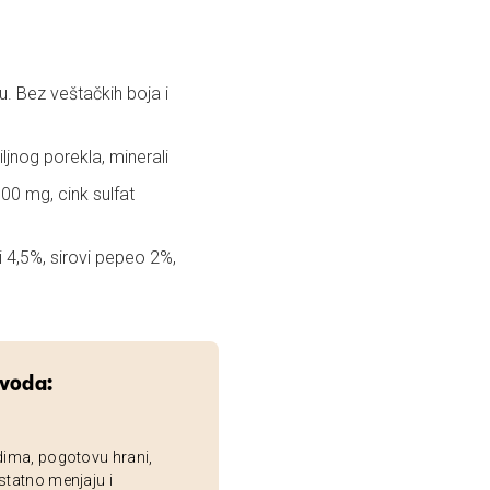
. Bez veštačkih boja i
ljnog porekla, minerali
 100 mg, cink sulfat
i 4,5%, sirovi pepeo 2%,
zvoda:
dima, pogotovu hrani,
statno menjaju i