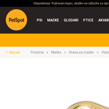
Obaveštenje: Poštovani kupci, ukoliko se odlučite za op
PSI
MAČKE
GLODARI
PTICE
AKVAR
Nazad
Početna
Mačke
Hrana za mačke
Vlaž