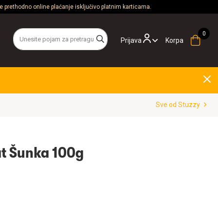
 prethodno online plaćanje isključivo platnim karticama.
Prijava
Korpa
Sve od Stuzzy
at Šunka 100g