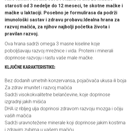
starosti od 3 nedelje do 12 meseci, te skotne mačke i
mačke u laktaciji. Posebno je formulirasa da podrži
imunološki sastav i zdravu probavu.Idealna hrana za
razvoj mačića, za njihov najbolji početka života i
pravilan razvoj.
Ova hrana sadrži omega 3 masne kiseline koje
poboljšavaju razvoj mrežnice i vida. Proteini i minerali
doprinose razvoju i rastu vaše male mačke.
KLJUČNE KARAKTERISTIKE:
Bez dodanih umetnih konzervansa, pojačivača ukusa ili boja
Za zdrav imunitet i razvoj mačića
Sadrži visokokvalitetne belančevine, koje doprinose
izgradnji jakih mišića
DHA iz ribljeg ulja doprinosi zdravom razvoju mozga i očiju
vaših mačića
Sadrži uravnotežene minerale koji doprinose jakim kostima
i zdravim zubima u vašem mačiću