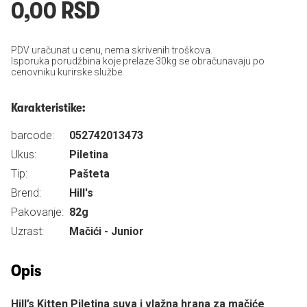
0,00 RSD
PDV uračunat u cenu, nema skrivenih troškova.
Isporuka porudžbina koje prelaze 30kg se obračunavaju po
cenovniku kurirske službe.
Karakteristike:
barcode:
052742013473
Ukus:
Piletina
Tip:
Pašteta
Brend:
Hill's
Pakovanje:
82g
Uzrast:
Mačići - Junior
Opis
Hill’s Kitten Piletina suva i vlažna hrana za mačiće