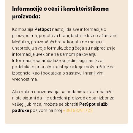
Informacije o ceni i karakteristikama
proizvoda:
Kompanija
PetSpot
nastoji da sve informacije o
proizvodima, pogotovu hrani, budu redovno ažurirane.
Međutim, proizvođači hrane konstatno menjaju i
unapređuju svoje formule, zbog čega su najpreciznije
informacije uvek one na samom pakovanju.
Informacije sa ambalaže su jedini siguran izvor
podataka o prisustvu sastojaka koje možda želite da
izbegnete, kao i podataka o sastavu i hranljivim
vrednostima.
Ako nakon upoznavanja sa podacima sa ambalaže
niste sigurni da li je određeni proizvod dobar izbor za
vašeg ljubimca, možete se obratiti
PetSpot službi
podrške
pozivom na broj
+38163291722
.