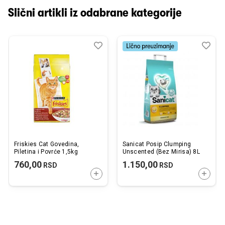
Slični artikli iz odabrane kategorije
Dodaj
Uporedi
Dod
Upo
u
u
listu
listu
želja
želj
Friskies Cat Govedina,
Sanicat Posip Clumping
Piletina i Povrće 1,5kg
Unscented (Bez Mirisa) 8L
760,00
1.150,00
RSD
RSD
DODAJTE U KORPU
DODAJ