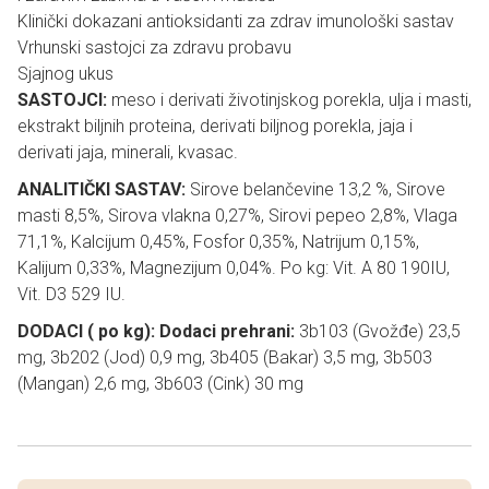
Klinički dokazani antioksidanti za zdrav imunološki sastav
Vrhunski sastojci za zdravu probavu
Sjajnog ukus
SASTOJCI:
meso i derivati životinjskog porekla, ulja i masti,
ekstrakt biljnih proteina, derivati biljnog porekla, jaja i
derivati jaja, minerali, kvasac.
ANALITIČKI SASTAV:
Sirove belančevine 13,2 %, Sirove
masti 8,5%, Sirova vlakna 0,27%, Sirovi pepeo 2,8%, Vlaga
71,1%, Kalcijum 0,45%, Fosfor 0,35%, Natrijum 0,15%,
Kalijum 0,33%, Magnezijum 0,04%. Po kg: Vit. A 80 190IU,
Vit. D3 529 IU.
DODACI ( po kg): Dodaci prehrani:
3b103 (Gvožđe) 23,5
mg, 3b202 (Jod) 0,9 mg, 3b405 (Bakar) 3,5 mg, 3b503
(Mangan) 2,6 mg, 3b603 (Cink) 30 mg