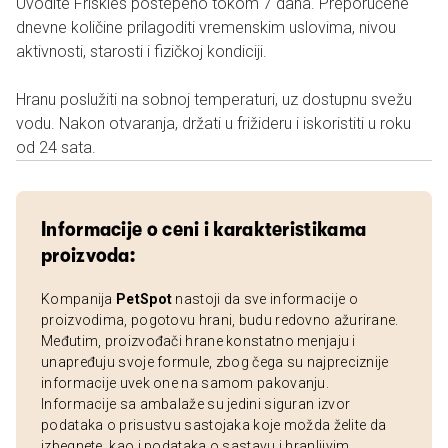
Uvodite Friskies postepeno tokom 7 dana. Preporučene
dnevne količine prilagoditi vremenskim uslovima, nivou
aktivnosti, starosti i fizičkoj kondiciji.
Hranu poslužiti na sobnoj temperaturi, uz dostupnu svežu
vodu. Nakon otvaranja, držati u frižideru i iskoristiti u roku
od 24 sata.
Informacije o ceni i karakteristikama
proizvoda:
Kompanija
PetSpot
nastoji da sve informacije o
proizvodima, pogotovu hrani, budu redovno ažurirane.
Međutim, proizvođači hrane konstatno menjaju i
unapređuju svoje formule, zbog čega su najpreciznije
informacije uvek one na samom pakovanju.
Informacije sa ambalaže su jedini siguran izvor
podataka o prisustvu sastojaka koje možda želite da
izbegnete, kao i podataka o sastavu i hranljivim