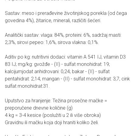
Sastav: meso i prerađevine životinjskog porekla (od čega
govedina 4%), žitarice, minerali, različiti šećeri.
Analitički sastav: vlaga: 84%, proteini: 6%, sadržaj masti:
2,3%, sirovi pepeo: 1,6%, sirova vlakna: 0,1%.
Aditiv po kg: nutritivni dodaci: vitamin A 541 IJ, vitamin D3
83 IJ; mg/kg: gvožđe - (II) - sulfat monohidrat: 19;
kalcijumjodat anhidrovani: 0,24; bakar - (II) - sulfat
pentahidrat: 2,14; mangan - (II) - sulfat monohidrat: 3,7; cink
sulfat monohidrat:31.
Uputstvo za hranjenje: Težina prosečne mačke =
preporučene dnevne količine (g)
4 kg = 3-4 kesice (poslužiti u 2 ili više obroka)
Gravidnu ili mačku koja doji hraniti koliko želi.