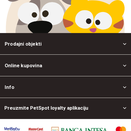
Prodajni objekti
Online kupovina
Opšti uslovi
Info
Politika privatnosti
O nama
Povrat robe
Preuzmite PetSpot loyalty aplikaciju
Prodajni objekti
Posao kod nas