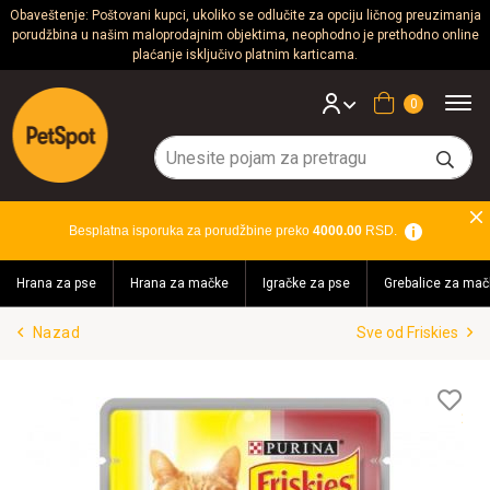
Obaveštenje: Poštovani kupci, ukoliko se odlučite za opciju ličnog preuzimanja
porudžbina u našim maloprodajnim objektima, neophodno je prethodno online
Psi
plaćanje isključivo platnim karticama.
Mačke
Korpa
Glodari
Ptice
Besplatna isporuka za porudžbine preko
4000.00
RSD.
Akvaristika
Hrana za pse
Hrana za mačke
Igračke za pse
Grebalice za mač
Teraristika
Nazad
Sve od Friskies
Brendovi
Blog
Lis
želj
Akcija!