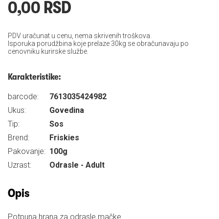
0,00 RSD
PDV uračunat u cenu, nema skrivenih troškova.
Isporuka porudžbina koje prelaze 30kg se obračunavaju po
cenovniku kurirske službe.
Karakteristike:
barcode:
7613035424982
Ukus:
Govedina
Tip:
Sos
Brend:
Friskies
Pakovanje:
100g
Uzrast:
Odrasle - Adult
Opis
Potpuna hrana za odrasle mačke