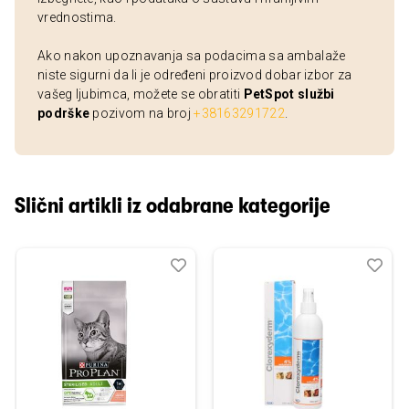
vrednostima.
Ako nakon upoznavanja sa podacima sa ambalaže
niste sigurni da li je određeni proizvod dobar izbor za
vašeg ljubimca, možete se obratiti
PetSpot službi
podrške
pozivom na broj
+38163291722
.
Slični artikli iz odabrane kategorije
Dodaj
Uporedi
Dod
Upo
u
u
listu
listu
želja
želj