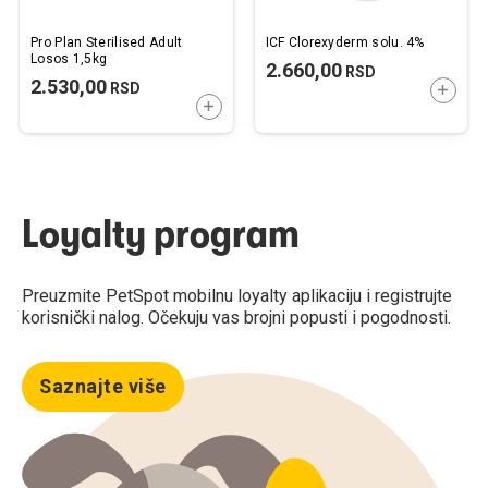
Pro Plan Sterilised Adult
ICF Clorexyderm solu. 4%
Losos 1,5kg
2.660,00
RSD
2.530,00
RSD
DODAJ
DODAJTE U KORPU
Loyalty program
Preuzmite PetSpot mobilnu loyalty aplikaciju i registrujte
korisnički nalog. Očekuju vas brojni popusti i pogodnosti.
Saznajte više