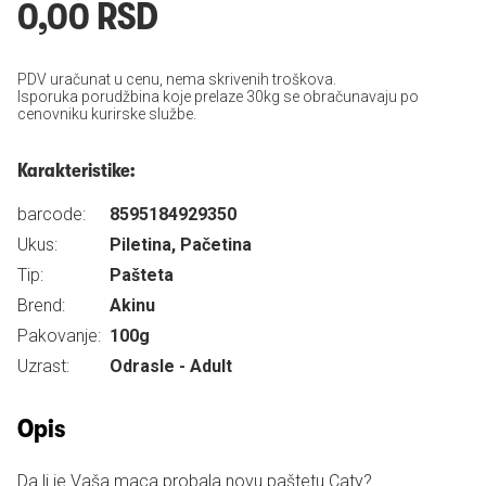
0,00 RSD
PDV uračunat u cenu, nema skrivenih troškova.
Isporuka porudžbina koje prelaze 30kg se obračunavaju po
cenovniku kurirske službe.
Karakteristike:
barcode:
8595184929350
Ukus:
Piletina, Pačetina
Tip:
Pašteta
Brend:
Akinu
Pakovanje:
100g
Uzrast:
Odrasle - Adult
Opis
Da li je Vaša maca probala novu paštetu Caty?