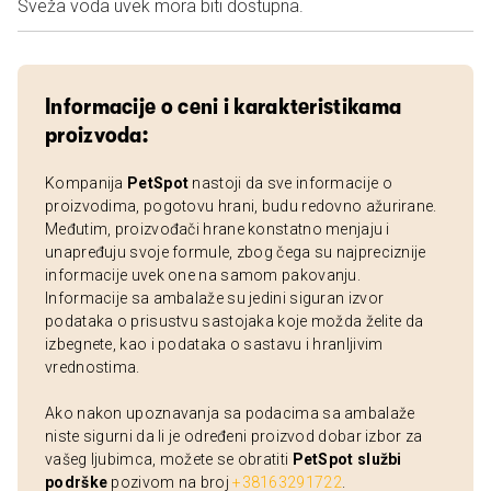
Sveža voda uvek mora biti dostupna.
Informacije o ceni i karakteristikama
proizvoda:
Kompanija
PetSpot
nastoji da sve informacije o
proizvodima, pogotovu hrani, budu redovno ažurirane.
Međutim, proizvođači hrane konstatno menjaju i
unapređuju svoje formule, zbog čega su najpreciznije
informacije uvek one na samom pakovanju.
Informacije sa ambalaže su jedini siguran izvor
podataka o prisustvu sastojaka koje možda želite da
izbegnete, kao i podataka o sastavu i hranljivim
vrednostima.
Ako nakon upoznavanja sa podacima sa ambalaže
niste sigurni da li je određeni proizvod dobar izbor za
vašeg ljubimca, možete se obratiti
PetSpot službi
podrške
pozivom na broj
+38163291722
.