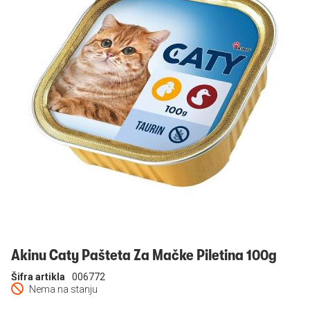
Prijavi se
Akinu Caty Pašteta Za Mačke Piletina 100g
Šifra artikla
006772
Nema na stanju