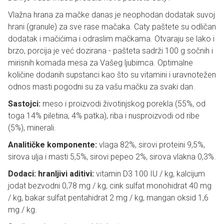
Vlažna hrana za mačke danas je neophodan dodatak suvoj
hrani (granule) za sve rase mačaka. Caty paštete su odličan
dodatak i mačićima i odraslim mačkama. Otvaraju se lako i
brzo, porcija je već dozirana - pašteta sadrži 100 g sočnih i
mirisnih komada mesa za Vašeg ljubimca. Optimalne
količine dodanih supstanci kao što su vitamini i uravnotežen
odnos masti pogodni su za vašu mačku za svaki dan.
Sastojci:
meso i proizvodi životinjskog porekla (55%, od
toga 14% piletina, 4% patka), riba i nusproizvodi od ribe
(5%), minerali.
Analitičke komponente:
vlaga 82%, sirovi proteini 9,5%,
sirova ulja i masti 5,5%, sirovi pepeo 2%, sirova vlakna 0,3%.
Dodaci: hranljivi aditivi:
vitamin D3 100 IU / kg, kalcijum
jodat bezvodni 0,78 mg / kg, cink sulfat monohidrat 40 mg
/ kg, bakar sulfat pentahidrat 2 mg / kg, mangan oksid 1,6
mg / kg.