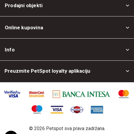
Prodajni objekti
Online kupovina
Opšti uslovi
Info
Politika privatnosti
O nama
Povrat robe
Preuzmite PetSpot loyalty aplikaciju
Prodajni objekti
Posao kod nas
©
2026 Petspot sva prava zadržana.