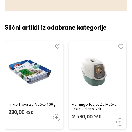
Slični artikli iz odabrane kategorije
Dodaj
Uporedi
Dod
Upo
u
u
listu
listu
želja
želj
Trixie Trava Za Mačke 100g
Flamingo Toalet Za Mačke
Lexie Zeleno Beli
230,00
RSD
39x56x39,5cm
2.530,00
RSD
DODAJTE U KORPU
DODAJ