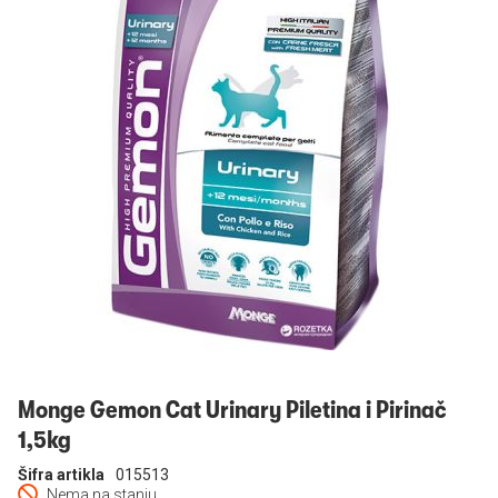
Prijavi se
Monge Gemon Cat Urinary Piletina i Pirinač
1,5kg
Šifra artikla
015513
Nema na stanju