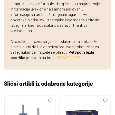
unapređuju svoje formule, zbog čega su najpreciznije
informacije uvek one na samom pakovanju.
Informacije sa ambalaže su jedini siguran izvor
podataka o prisustvu sastojaka koje možda želite da
izbegnete, kao i podataka o sastavu i hranljivim
vrednostima.
Ako nakon upoznavanja sa podacima sa ambalaže
niste sigurni da li je određeni proizvod dobar izbor za
vašeg ljubimca, možete se obratiti
PetSpot službi
podrške
pozivom na broj
+38163291722
.
Slični artikli iz odabrane kategorije
Dodaj
Uporedi
Dod
Upo
u
u
listu
listu
želja
želj