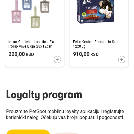
Imac Giulietta Lopatica Za
Felix Kesica Fantastic Sos
Posip Više Boja 28x12cm
12x85g
220,00
910,00
RSD
RSD
DODAJTE U KORPU
DODAJ
Loyalty program
Preuzmite PetSpot mobilnu loyalty aplikaciju i registrujte
korisnički nalog. Očekuju vas brojni popusti i pogodnosti.