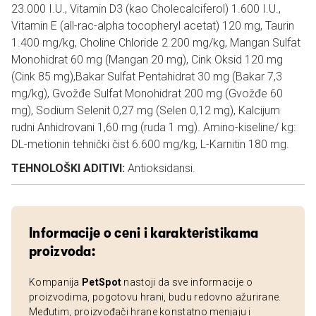
23.000 I.U., Vitamin D3 (kao Cholecalciferol) 1.600 I.U.,
Vitamin E (all-rac-alpha tocopheryl acetat) 120 mg, Taurin
1.400 mg/kg, Choline Chloride 2.200 mg/kg, Mangan Sulfat
Monohidrat 60 mg (Mangan 20 mg), Cink Oksid 120 mg
(Cink 85 mg),Bakar Sulfat Pentahidrat 30 mg (Bakar 7,3
mg/kg), Gvožđe Sulfat Monohidrat 200 mg (Gvožđe 60
mg), Sodium Selenit 0,27 mg (Selen 0,12 mg), Kalcijum
rudni Anhidrovani 1,60 mg (ruda 1 mg). Amino-kiseline/ kg:
DL-metionin tehnički čist 6.600 mg/kg, L-Karnitin 180 mg.
TEHNOLOŠKI ADITIVI:
Antioksidansi.
Informacije o ceni i karakteristikama
proizvoda:
Kompanija
PetSpot
nastoji da sve informacije o
proizvodima, pogotovu hrani, budu redovno ažurirane.
Međutim, proizvođači hrane konstatno menjaju i