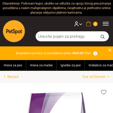
Obaveštenje: Poštovani kupci, ukoliko se odlučite za opciju ličnog preuzimanja
porudžbina u našim maloprodajnim objektima, neophodno je prethodno online
Psi
plaćanje isključivo platnim karticama.
Mačke
Korpa
Glodari
Ptice
Besplatna isporuka za porudžbine preko
4000.00
RSD.
Akvaristika
Hrana za pse
Hrana za mačke
Igračke za pse
Grebalice za mač
Teraristika
Nazad
Sve od Gemon
Brendovi
Blog
Lis
želj
Akcija!