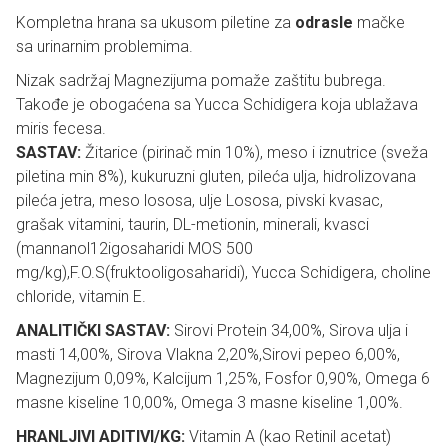
Kompletna hrana sa ukusom piletine za
odrasle
mačke
sa urinarnim problemima.
Nizak sadržaj Magnezijuma pomaže zaštitu bubrega.
Takođe je obogaćena sa Yucca Schidigera koja ublažava
miris fecesa.
SASTAV:
Žitarice (pirinač min 10%), meso i iznutrice (sveža
piletina min 8%), kukuruzni gluten, pileća ulja, hidrolizovana
pileća jetra, meso lososa, ulje Lososa, pivski kvasac,
grašak vitamini, taurin, DL-metionin, minerali, kvasci
(mannanol12igosaharidi MOS 500
mg/kg),F.O.S(fruktooligosaharidi), Yucca Schidigera, choline
chloride, vitamin E.
ANALITIČKI SASTAV:
Sirovi Protein 34,00%, Sirova ulja i
masti 14,00%, Sirova Vlakna 2,20%,Sirovi pepeo 6,00%,
Magnezijum 0,09%, Kalcijum 1,25%, Fosfor 0,90%, Omega 6
masne kiseline 10,00%, Omega 3 masne kiseline 1,00%.
HRANLJIVI ADITIVI/KG:
Vitamin A (kao Retinil acetat)