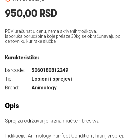
950,00 RSD
PDV uračunat u cenu, nema skrivenih troškova.
Isporuka porudžbina koje prelaze 30kg se obračunavaju po
cenovniku kurirske službe.
Karakteristike:
barcode:
5060180812249
Tip:
Losioni i sprejevi
Brend:
Animology
Opis
Sprej za održavanje krzna mačke - breskva.
Indikacije: Animology Purrfect Condition , hranljivi sprej,