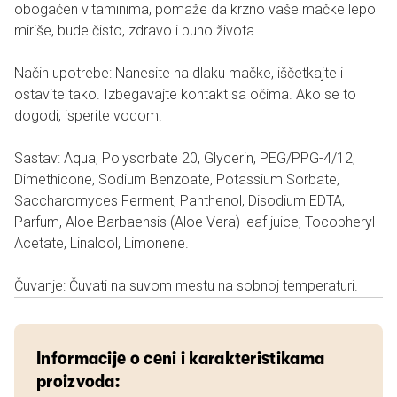
obogaćen vitaminima, pomaže da krzno vaše mačke lepo
miriše, bude čisto, zdravo i puno života.
Način upotrebe: Nanesite na dlaku mačke, iščetkajte i
ostavite tako. Izbegavajte kontakt sa očima. Ako se to
dogodi, isperite vodom.
Sastav: Aqua, Polysorbate 20, Glycerin, PEG/PPG-4/12,
Dimethicone, Sodium Benzoate, Potassium Sorbate,
Saccharomyces Ferment, Panthenol, Disodium EDTA,
Parfum, Aloe Barbaensis (Aloe Vera) leaf juice, Tocopheryl
Acetate, Linalool, Limonene.
Čuvanje: Čuvati na suvom mestu na sobnoj temperaturi.
Informacije o ceni i karakteristikama
proizvoda: