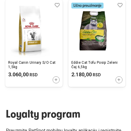
Dodaj
Uporedi
Dod
Upo
u
u
listu
listu
želja
želj
Royal Canin Urinary S/O Cat
Eddie Cat Tofu Posip Zeleni
1,5kg
Čaj 6,5kg
3.060,00
2.180,00
RSD
RSD
DODAJTE U KORPU
DODAJ
Loyalty program
Preuzmite PetSpot mobilnu loyalty aplikaciju i registrujte