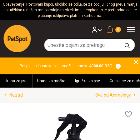
Obaveštenje: Poštovani kupci, ukoliko se odlučite za opciju ličnog preuzimanja
porudžbina u našim maloprodajnim objektima, neophodno je prethodno online
Psi
plaćanje isključivo platnim karticama.
Mačke
Korpa
Glodari
Ptice
Besplatna isporuka za porudžbine preko
4000.00
RSD.
Akvaristika
Hrana za pse
Hrana za mačke
Igračke za pse
Grebalice za mač
Teraristika
Nazad
Sve od Animology
Brendovi
Blog
Lis
želj
Akcija!