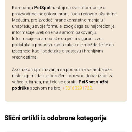
Kompanija
PetSpot
nastoji da sve informacije o
proizvodima, pogotovu hrani, budu redovno ažurirane.
Međutim, proizvođači hrane konstatno menjaju i
unapređuju svoje formule, zbog čega su najpreciznije
informacije uvek one na samom pakovanju.
Informacije sa ambalaže su jedini siguran izvor
podataka o prisustvu sastojaka koje možda želite da
izbegnete, kao i podataka o sastavu i hranljivim
vrednostima.
Ako nakon upoznavanja sa podacima sa ambalaže
niste sigurni da li je određeni proizvod dobar izbor za
vašeg ljubimca, možete se obratiti
PetSpot službi
podrške
pozivom na broj
+38163291722
.
Slični artikli iz odabrane kategorije