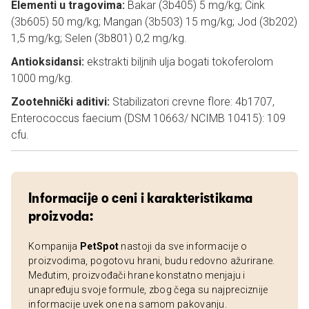
Elementi u tragovima:
Bakar (3b405) 5 mg/kg; Cink
(3b605) 50 mg/kg; Mangan (3b503) 15 mg/kg; Jod (3b202)
1,5 mg/kg; Selen (3b801) 0,2 mg/kg.
Antioksidansi:
ekstrakti biljnih ulja bogati tokoferolom
1000 mg/kg.
Zootehnički aditivi:
Stabilizatori crevne flore: 4b1707,
Enterococcus faecium (DSM 10663/ NCIMB 10415): 109
cfu.
Informacije o ceni i karakteristikama
proizvoda:
Kompanija
PetSpot
nastoji da sve informacije o
proizvodima, pogotovu hrani, budu redovno ažurirane.
Međutim, proizvođači hrane konstatno menjaju i
unapređuju svoje formule, zbog čega su najpreciznije
informacije uvek one na samom pakovanju.