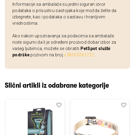
Informacije sa ambalaže su jedini siguran izvor
podataka o prisustvu sastojaka koje možda želite da
izbegnete, kao i podataka o sastavu i hranljivim
vrednostima.
Ako nakon upoznavanja sa podacima sa ambalaže
niste sigurni da li je određeni proizvod dobar izbor za
vašeg ljubimca, možete se obratiti
PetSpot službi
podrške
pozivom na broj
+38163291722
.
Slični artikli iz odabrane kategorije
Dodaj
Uporedi
Dod
Upo
u
u
listu
listu
želja
želj