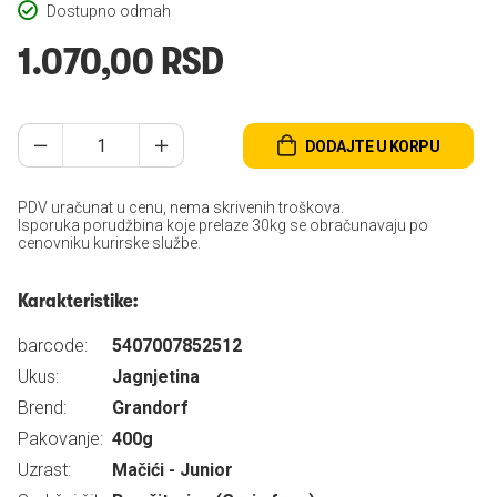
Dostupno odmah
1.070,00 RSD
DODAJTE U KORPU
PDV uračunat u cenu, nema skrivenih troškova.
Isporuka porudžbina koje prelaze 30kg se obračunavaju po
cenovniku kurirske službe.
Karakteristike:
barcode:
5407007852512
Ukus:
Jagnjetina
Brend:
Grandorf
Pakovanje:
400g
Uzrast:
Mačići - Junior