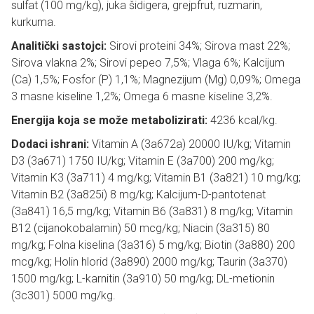
sulfat (100 mg/kg), juka šidigera, grejpfrut, ruzmarin,
kurkuma.
Analitički sastojci:
Sirovi proteini 34%; Sirova mast 22%;
Sirova vlakna 2%; Sirovi pepeo 7,5%; Vlaga 6%; Kalcijum
(Ca) 1,5%; Fosfor (P) 1,1%; Magnezijum (Mg) 0,09%; Omega
3 masne kiseline 1,2%; Omega 6 masne kiseline 3,2%.
Energija koja se može metabolizirati:
4236 kcal/kg.
Dodaci ishrani:
Vitamin A (3a672a) 20000 IU/kg; Vitamin
D3 (3a671) 1750 IU/kg; Vitamin E (3a700) 200 mg/kg;
Vitamin K3 (3a711) 4 mg/kg; Vitamin B1 (3a821) 10 mg/kg;
Vitamin B2 (3a825i) 8 mg/kg; Kalcijum-D-pantotenat
(3a841) 16,5 mg/kg; Vitamin B6 (3a831) 8 mg/kg; Vitamin
B12 (cijanokobalamin) 50 mcg/kg; Niacin (3a315) 80
mg/kg; Folna kiselina (3a316) 5 mg/kg; Biotin (3a880) 200
mcg/kg; Holin hlorid (3a890) 2000 mg/kg; Taurin (3a370)
1500 mg/kg; L-karnitin (3a910) 50 mg/kg; DL-metionin
(3c301) 5000 mg/kg.