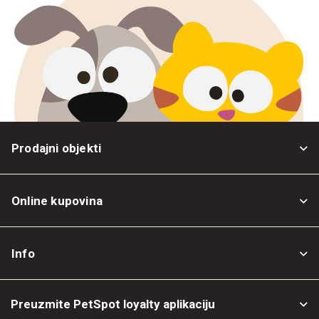
Prodajni objekti
Online kupovina
Opšti uslovi
Info
Politika privatnosti
O nama
Povrat robe
Preuzmite PetSpot loyalty aplikaciju
Prodajni objekti