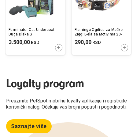
Furminator Cat Undercoat
Flamingo Ogrlica za Mačke
Duga Dlaka S
Ziggi Bela sa Motivima 20-
35cm x 10mm
3.500,00
290,00
RSD
RSD
DODAJTE U KORPU
DODAJ
Loyalty program
Preuzmite PetSpot mobilnu loyalty aplikaciju i registrujte
korisnički nalog. Očekuju vas brojni popusti i pogodnosti.
Saznajte više