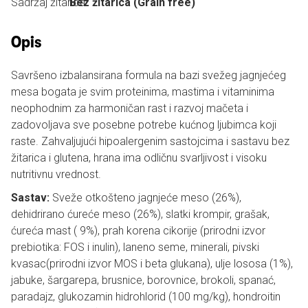
Sadržaj žitarica:
Bez žitarica (Grain free)
Opis
Savršeno izbalansirana formula na bazi svežeg jagnjećeg
mesa bogata je svim proteinima, mastima i vitaminima
neophodnim za harmoničan rast i razvoj mačeta i
zadovoljava sve posebne potrebe kućnog ljubimca koji
raste. Zahvaljujući hipoalergenim sastojcima i sastavu bez
žitarica i glutena, hrana ima odličnu svarljivost i visoku
nutritivnu vrednost.
Sastav:
Sveže otkošteno jagnjeće meso (26%),
dehidrirano ćureće meso (26%), slatki krompir, grašak,
ćureća mast ( 9%), prah korena cikorije (prirodni izvor
prebiotika: FOS i inulin), laneno seme, minerali, pivski
kvasac(prirodni izvor MOS i beta glukana), ulje lososa (1%),
jabuke, šargarepa, brusnice, borovnice, brokoli, spanać,
paradajz, glukozamin hidrohlorid (100 mg/kg), hondroitin