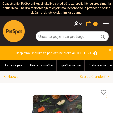
Obaveštenje: Poštovani kupci, ukoliko se odlučite za opciju ličnog preuzimanja
porudžbina u našim maloprodajnim objektima, neophodno je prethodno online
Psi
plaćanje isključivo platnim karticama.
Mačke
Korpa
Glodari
Ptice
Besplatna isporuka za porudžbine preko
4000.00
RSD.
Akvaristika
Hrana za pse
Hrana za mačke
Igračke za pse
Grebalice za mač
Teraristika
Nazad
Sve od Grandorf
Brendovi
Blog
Lis
želj
Akcija!