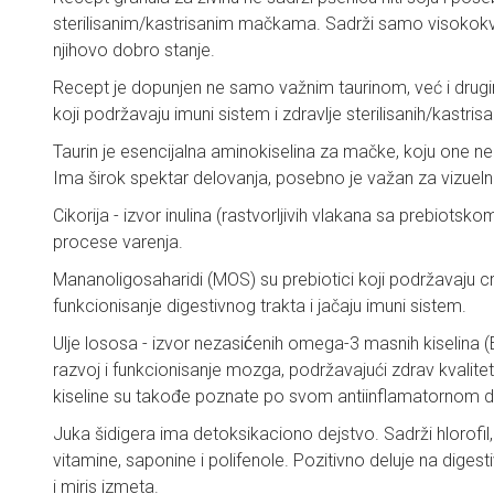
sterilisanim/kastrisanim mačkama. Sadrži samo visokokva
njihovo dobro stanje.
Recept je dopunjen ne samo važnim taurinom, već i drug
koji podržavaju imuni sistem i zdravlje sterilisanih/kastri
Taurin je esencijalna aminokiselina za mačke, koju one 
Ima širok spektar delovanja, posebno je važan za vizuelnu
Cikorija - izvor inulina (rastvorljivih vlakana sa prebiots
procese varenja.
Mananoligosaharidi (MOS) su prebiotici koji podržavaju cr
funkcionisanje digestivnog trakta i jačaju imuni sistem.
Ulje lososa - izvor nezasićenih omega-3 masnih kiselina
razvoj i funkcionisanje mozga, podržavajući zdrav kvalit
kiseline su takođe poznate po svom antiinflamatornom d
Juka šidigera ima detoksikaciono dejstvo. Sadrži hlorofil
vitamine, saponine i polifenole. Pozitivno deluje na digest
i miris izmeta.