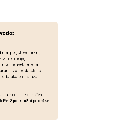
zvoda:
dima, pogotovu hrani,
statno menjaju i
ormacije uvek one na
uran izvor podataka o
 podataka o sastavu i
gurni da li je određeni
ti
PetSpot službi podrške