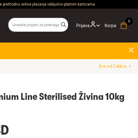
 prethodno online plaćanje isključivo platnim karticama.
Prijava
Korpa
Sve od Calibra
ium Line Sterilised Živina 10kg
SD