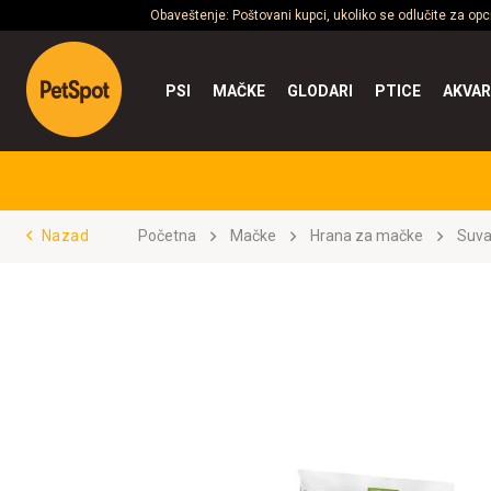
Obaveštenje: Poštovani kupci, ukoliko se odlučite za op
PSI
MAČKE
GLODARI
PTICE
AKVAR
Nazad
Početna
Mačke
Hrana za mačke
Suva