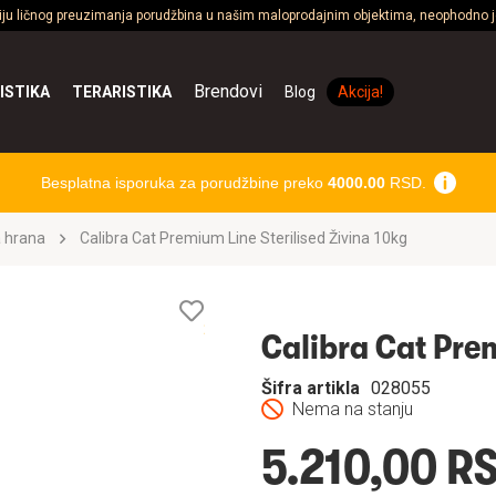
ciju ličnog preuzimanja porudžbina u našim maloprodajnim objektima, neophodno je
Brendovi
ISTIKA
TERARISTIKA
Blog
Akcija!
Besplatna isporuka za porudžbine preko
4000.00
RSD.
 hrana
Calibra Cat Premium Line Sterilised Živina 10kg
Lista
želja
Calibra Cat Prem
Šifra artikla
028055
Nema na stanju
5.210,00 R