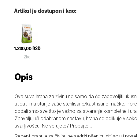
Artikal je dostupan i kao:
1.230,00 RSD
2kg
Opis
Ova suva hrana za živinu ne samo da će zadovoljiti ukusne
uticati i na stanje vaše sterilisane/kastrisane mačke. Pore
dodali smo sve što je važno za stvaranje kompletne i ur
Zahvaljujući odabranom sastavu, hrana se odlikuje visok
svarljivošću. Ne verujete? Probajte...
Recept granula za živinu ne sadrži pšenicu niti soju i pos