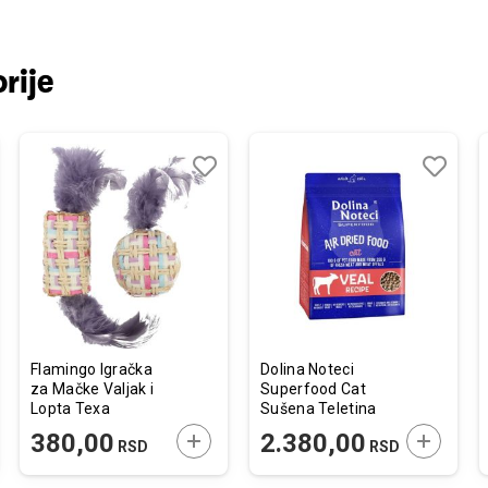
rije
j
edi
Dodaj
Uporedi
Dodaj
Uporedi
u
u
listu
listu
želja
želja
Flamingo Igračka
Dolina Noteci
za Mačke Valjak i
Superfood Cat
Lopta Texa
Sušena Teletina
Ljubičasta
1kg
JTE U KORPU
DODAJTE U KORPU
DODAJTE
380,00
2.380,00
RSD
RSD
4x4x7,5cm