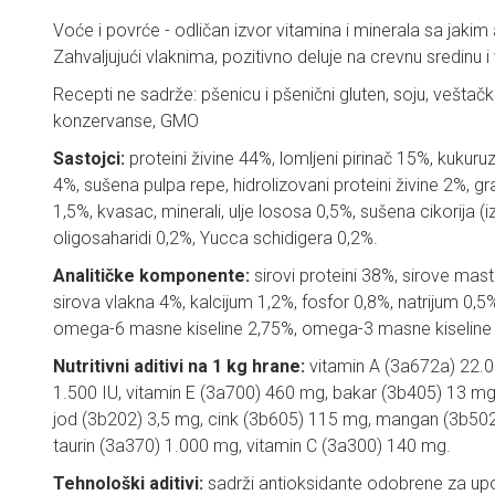
Voće i povrće - odličan izvor vitamina i minerala sa jaki
Zahvaljujući vlaknima, pozitivno deluje na crevnu sredinu i
Recepti ne sadrže: pšenicu i pšenični gluten, soju, veštač
konzervanse, GMO
Sastojci:
proteini živine 44%, lomljeni pirinač 15%, kukuruz
4%, sušena pulpa repe, hidrolizovani proteini živine 2%, 
1,5%, kvasac, minerali, ulje lososa 0,5%, sušena cikorija (
oligosaharidi 0,2%, Yucca schidigera 0,2%.
Analitičke komponente:
sirovi proteini 38%, sirove mast
sirova vlakna 4%, kalcijum 1,2%, fosfor 0,8%, natrijum 0,
omega-6 masne kiseline 2,75%, omega-3 masne kiseline 
Nutritivni aditivi na 1 kg hrane:
vitamin A (3a672a) 22.0
1.500 IU, vitamin E (3a700) 460 mg, bakar (3b405) 13 m
jod (3b202) 3,5 mg, cink (3b605) 115 mg, mangan (3b502
taurin (3a370) 1.000 mg, vitamin C (3a300) 140 mg.
Tehnološki aditivi:
sadrži antioksidante odobrene za upo