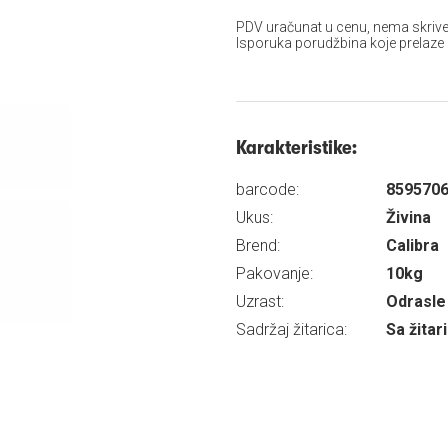
PDV uračunat u cenu, nema skrive
Isporuka porudžbina koje prelaze
Karakteristike:
barcode:
859570
Ukus:
Živina
Brend:
Calibra
Pakovanje:
10kg
Uzrast:
Odrasle 
Sadržaj žitarica:
Sa žita