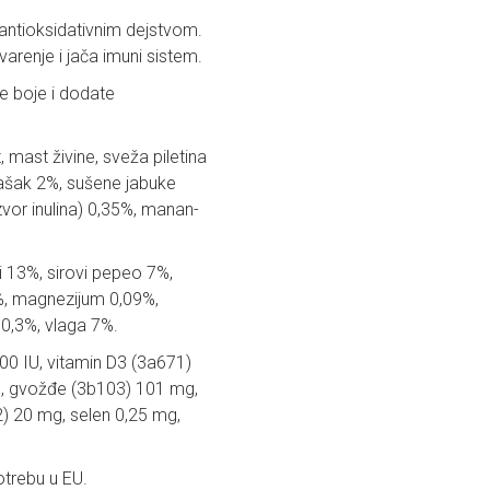
m antioksidativnim dejstvom.
 varenje i jača imuni sistem.
ke boje i dodate
, mast živine, sveža piletina
grašak 2%, sušene jabuke
izvor inulina) 0,35%, manan-
i 13%, sirovi pepeo 7%,
5%, magnezijum 0,09%,
0,3%, vlaga 7%.
00 IU, vitamin D3 (3a671)
g, gvožđe (3b103) 101 mg,
) 20 mg, selen 0,25 mg,
trebu u EU.