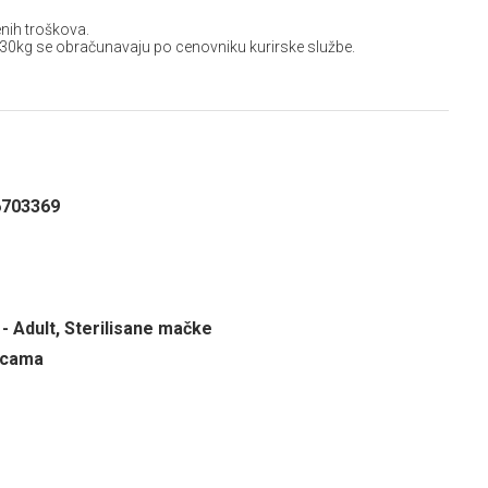
nih troškova.
 30kg se obračunavaju po cenovniku kurirske službe.
6703369
- Adult, Sterilisane mačke
ricama