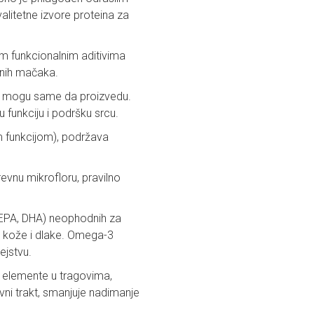
litetne izvore proteina za
im funkcionalnim aditivima
sanih mačaka.
ne mogu same da proizvedu.
 funkciju i podršku srcu.
kom funkcijom), podržava
evnu mikrofloru, pravilno
 (EPA, DHA) neophodnih za
et kože i dlake. Omega-3
ejstvu.
, elemente u tragovima,
ivni trakt, smanjuje nadimanje