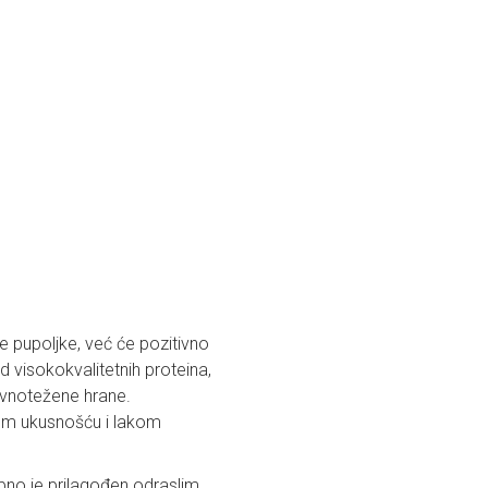
 pupoljke, već će pozitivno
d visokokvalitetnih proteina,
avnotežene hrane.
om ukusnošću i lakom
ebno je prilagođen odraslim