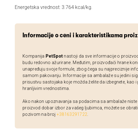
Energetska vrednost: 3.764 kcal/kg.
Informacije o ceni i karakteristikama proi
Kompanija
PetSpot
nastoji da sve informacije o proizvo
budu redovno ažurirane. Međutim, proizvođači hrane kon
unapređuju svoje formule, zbog čega su najpreciznije inf
samom pakovanju. Informacije sa ambalaže su jedini sig
prisustvu sastojaka koje možda želite da izbegnete, kao i
hranljivim vrednostima.
Ako nakon upoznavanja sa podacima sa ambalaže niste si
proizvod dobar izbor za vašeg ljubimca, možete se obrati
pozivom na broj
+38163291722
.