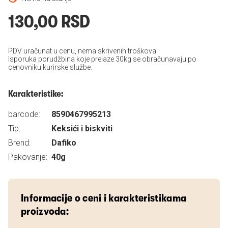
130,00 RSD
PDV uračunat u cenu, nema skrivenih troškova.
Isporuka porudžbina koje prelaze 30kg se obračunavaju po
cenovniku kurirske službe.
Karakteristike:
barcode:
8590467995213
Tip:
Keksići i biskviti
Brend:
Dafiko
Pakovanje:
40g
Informacije o ceni i karakteristikama
proizvoda: