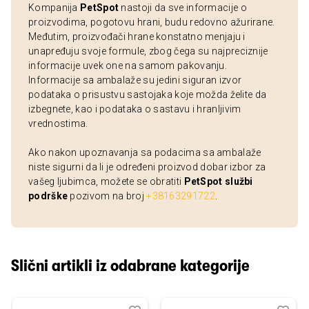
Kompanija
PetSpot
nastoji da sve informacije o
proizvodima, pogotovu hrani, budu redovno ažurirane.
Međutim, proizvođači hrane konstatno menjaju i
unapređuju svoje formule, zbog čega su najpreciznije
informacije uvek one na samom pakovanju.
Informacije sa ambalaže su jedini siguran izvor
podataka o prisustvu sastojaka koje možda želite da
izbegnete, kao i podataka o sastavu i hranljivim
vrednostima.
Ako nakon upoznavanja sa podacima sa ambalaže
niste sigurni da li je određeni proizvod dobar izbor za
vašeg ljubimca, možete se obratiti
PetSpot službi
podrške
pozivom na broj
+38163291722
.
Slični artikli iz odabrane kategorije