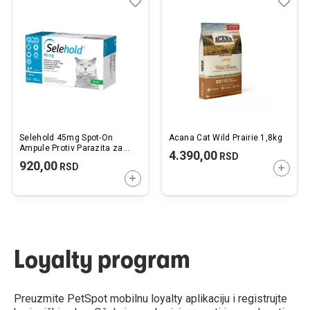
Dodaj
Uporedi
Dod
Upo
u
u
listu
listu
želja
želj
Selehold 45mg Spot-On
Acana Cat Wild Prairie 1,8kg
Ampule Protiv Parazita za
4.390,00
RSD
Mačke 2,6-7,5kg 3x0,75ml
920,00
RSD
DODAJ
DODAJTE U KORPU
Loyalty program
Preuzmite PetSpot mobilnu loyalty aplikaciju i registrujte