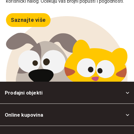
korisnički nalog. Očekuju vas brojni popusti i pogodnosti.
Saznajte više
Prodajni objekti
Online kupovina
Opšti uslovi