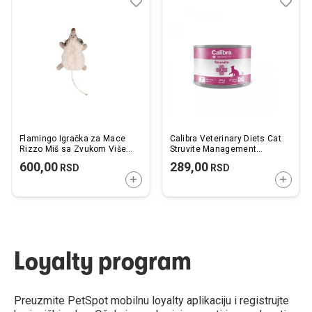
Dodaj
Uporedi
Dod
Upo
u
u
listu
listu
želja
želj
Flamingo Igračka za Mace
Calibra Veterinary Diets Cat
Rizzo Miš sa Zvukom Više
Struvite Management
Boja 19,5cm
Konzerva 200g
600,00
289,00
RSD
RSD
DODAJTE U KORPU
DODAJ
Loyalty program
Preuzmite PetSpot mobilnu loyalty aplikaciju i registrujte