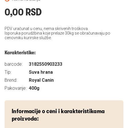
0,00 RSD
PDV uračunat u cenu, nema skrivenih troškova.
Isporuka porudžbina koje prelaze 30kg se obračunavaju po
cenovniku kurirske službe.
Karakteristike:
barcode:
3182550903233
Tip:
Suva hrana
Brend:
Royal Canin
Pakovanje:
400g
Informacije o ceni i karakteristikama
proizvoda: