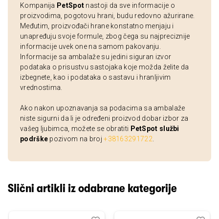
Kompanija
PetSpot
nastoji da sve informacije o
proizvodima, pogotovu hrani, budu redovno ažurirane.
Međutim, proizvođači hrane konstatno menjaju i
unapređuju svoje formule, zbog čega su najpreciznije
informacije uvek one na samom pakovanju.
Informacije sa ambalaže su jedini siguran izvor
podataka o prisustvu sastojaka koje možda želite da
izbegnete, kao i podataka o sastavu i hranljivim
vrednostima.
Ako nakon upoznavanja sa podacima sa ambalaže
niste sigurni da li je određeni proizvod dobar izbor za
vašeg ljubimca, možete se obratiti
PetSpot službi
podrške
pozivom na broj
+38163291722
.
Slični artikli iz odabrane kategorije