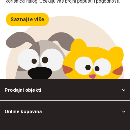
korisnički nalog. Očekuju vas brojni popusti i pogodnosti.
Saznajte više
Prodajni objekti
Online kupovina
Opšti uslovi