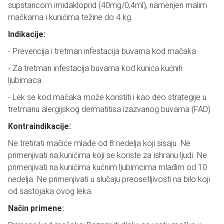
supstancom imidakloprid (40mg/0,4ml), namenjen malim
mačkama i kunićima težine do 4 kg.
Indikacije:
- Prevencija i tretman infestacija buvama kod mačaka
- Za tretman infestacija buvama kod kunića kućnih
ljubimaca
- Lek se kod mačaka može koristiti i kao deo strategije u
tretmanu alergijskog dermatitisa izazvanog buvama (FAD)
Kontraindikacije:
Ne tretirati mačiće mlađe od 8 nedelja koji sisaju. Ne
primenjivati na kunićima koji se koriste za ishranu ljudi. Ne
primenjivati na kunićima kućnim ljubimcima mlađim od 10
nedelja. Ne primenjivati u slučaju preosetljivosti na bilo koji
od sastojaka ovog leka.
Način primene: