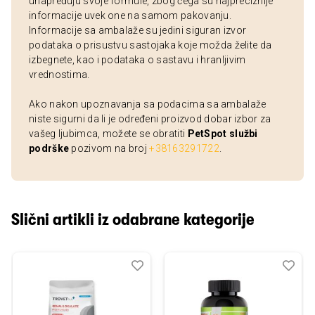
unapređuju svoje formule, zbog čega su najpreciznije
informacije uvek one na samom pakovanju.
Informacije sa ambalaže su jedini siguran izvor
podataka o prisustvu sastojaka koje možda želite da
izbegnete, kao i podataka o sastavu i hranljivim
vrednostima.
Ako nakon upoznavanja sa podacima sa ambalaže
niste sigurni da li je određeni proizvod dobar izbor za
vašeg ljubimca, možete se obratiti
PetSpot službi
podrške
pozivom na broj
+38163291722
.
Slični artikli iz odabrane kategorije
Dodaj
Uporedi
Dod
Upo
u
u
listu
listu
želja
želj