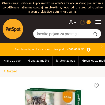
Obaveštenje: Poštovani kupci, ukoliko se odlučite za opciju ličnog preuzimanja
porudžbina u našim maloprodajnim objektima, neophodno je prethodno online
Psi
plaćanje isključivo platnim karticama.
Mačke
Korpa
Glodari
Ptice
Besplatna isporuka za porudžbine preko
4000.00
RSD.
Akvaristika
Hrana za pse
Hrana za mačke
Igračke za pse
Grebalice za mač
Teraristika
Nazad
Brendovi
Blog
Lis
želj
Akcija!