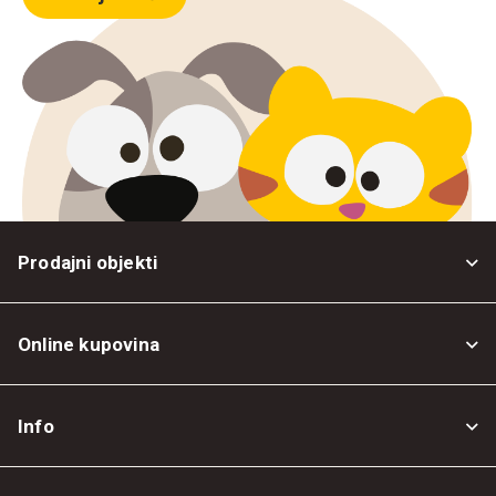
Prodajni objekti
Online kupovina
Opšti uslovi
Info
Politika privatnosti
O nama
Povrat robe