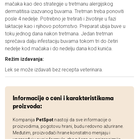
mačaka kao deo strategije u tretmanu alergijskog
dermatitisa izazvanog buvama. Tretman treba ponoviti
posle 4 nedelje. Potrebno je tretirati i životinje u fazi
laktacije kao i njihovo potomstvo. Preparat ubija buve u
toku jednog dana nakon tretmana. Jedan tretman
sprečava dalju infestaciju buvama tokom tri do četiri
nedelje kod mačaka i do nedelju dana kod kunića.
Režim izdavanja:
Lek se može izdavati bez recepta veterinara.
Informacije o ceni i karakteristikama
proizvoda:
Kompanija
PetSpot
nastoji da sve informacije o
proizvodima, pogotovu hrani, budu redovno ažurirane.
Međutim, proizvođači hrane konstatno menjaju i