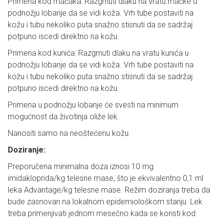
Primena kod mačaka: Razgrnuti dlaku na vratu mačke u
podnožju lobanje da se vidi koža. Vrh tube postaviti na
kožu i tubu nekoliko puta snažno stisnuti da se sadržaj
potpuno iscedi direktno na kožu.
Primena kod kunića: Razgrnuti dlaku na vratu kunića u
podnožju lobanje da se vidi koža. Vrh tube postaviti na
kožu i tubu nekoliko puta snažno stisnuti da se sadržaj
potpuno iscedi direktno na kožu.
Primena u podnožju lobanje će svesti na minimum
mogućnost da životinja oliže lek.
Nanositi samo na neoštećenu kožu.
Doziranje:
Preporučena minimalna doza iznosi 10 mg
imidakloprida/kg telesne mase, što je ekvivalentno 0,1 ml
leka Advantage/kg telesne mase. Režim doziranja treba da
bude zasnovan na lokalnom epidemiološkom stanju. Lek
treba primenjivati jednom mesečno kada se koristi kod