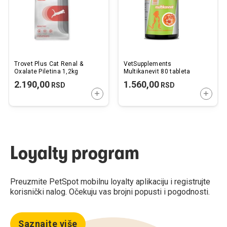
Trovet Plus Cat Renal &
VetSupplements
Oxalate Piletina 1,2kg
Multikanevit 80 tableta
2.190,00
1.560,00
RSD
RSD
DODAJTE U KORPU
DODAJ
Loyalty program
Preuzmite PetSpot mobilnu loyalty aplikaciju i registrujte
korisnički nalog. Očekuju vas brojni popusti i pogodnosti.
Saznajte više