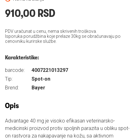
910,00 RSD
PDV uračunat u cenu, nema skrivenih troškova.
Isporuka porudžbina koje prelaze 30kg se obračunavaju po
cenovniku kurirske službe.
Karakteristike:
barcode:
4007221013297
Tip:
Spot-on
Brend:
Bayer
Opis
Advantage 40 mg je visoko efikasan veterinarsko-
medicinski proizvod protiv spoljnih parazita u obliku spot-
on rastvora za nakapavanje na kožu, sa aktivnom