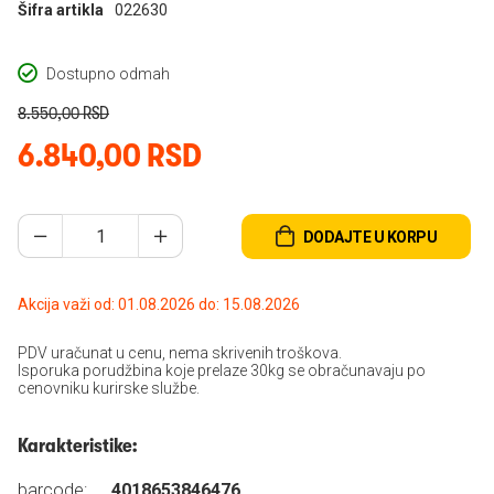
Šifra artikla
022630
Dostupno odmah
8.550,00 RSD
6.840,00 RSD
DODAJTE U KORPU
Akcija važi od: 01.08.2026 do: 15.08.2026
PDV uračunat u cenu, nema skrivenih troškova.
Isporuka porudžbina koje prelaze 30kg se obračunavaju po
cenovniku kurirske službe.
Karakteristike:
barcode:
4018653846476