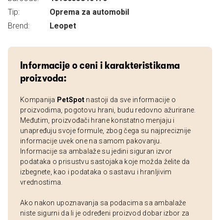
Tip:
Oprema za automobil
Brend:
Leopet
Informacije o ceni i karakteristikama
proizvoda:
Kompanija
PetSpot
nastoji da sve informacije o
proizvodima, pogotovu hrani, budu redovno ažurirane.
Međutim, proizvođači hrane konstatno menjaju i
unapređuju svoje formule, zbog čega su najpreciznije
informacije uvek one na samom pakovanju.
Informacije sa ambalaže su jedini siguran izvor
podataka o prisustvu sastojaka koje možda želite da
izbegnete, kao i podataka o sastavu i hranljivim
vrednostima.
Ako nakon upoznavanja sa podacima sa ambalaže
niste sigurni da li je određeni proizvod dobar izbor za