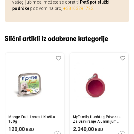
vašeg ljubimca, možete se obratiti
PetSpot službi
podrške
pozivom na broj
+38163291722
.
Slični artikli iz odabrane kategorije
Dodaj
Uporedi
Dod
Upo
u
u
listu
listu
želja
želj
Monge Fruit Losos i Kruška
MyFamily Hushtag Privezak
100g
Za Graviranje Aluminijum
Crveni Okrugli Gumiran
120,00
2.340,00
RSD
RSD