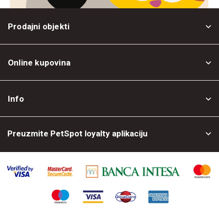
Prodajni objekti
Online kupovina
Opšti uslovi
Info
Politika privatnosti
O nama
Povrat robe
Preuzmite PetSpot loyalty aplikaciju
Prodajni objekti
Posao kod nas