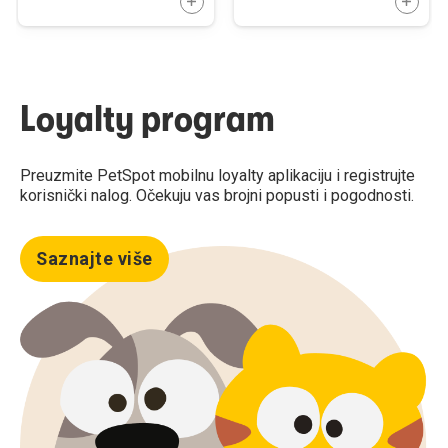
DODAJTE U KORPU
DODAJ
Loyalty program
Preuzmite PetSpot mobilnu loyalty aplikaciju i registrujte
korisnički nalog. Očekuju vas brojni popusti i pogodnosti.
Saznajte više