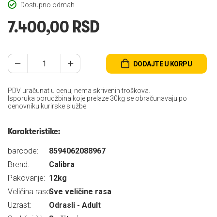
Dostupno odmah
7.400,00 RSD
DODAJTE U KORPU
PDV uračunat u cenu, nema skrivenih troškova.
Isporuka porudžbina koje prelaze 30kg se obračunavaju po
cenovniku kurirske službe.
Karakteristike:
barcode:
8594062088967
Brend:
Calibra
Pakovanje:
12kg
Veličina rase:
Sve veličine rasa
Uzrast:
Odrasli - Adult