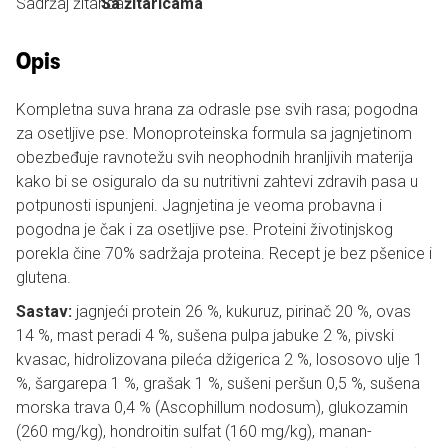
Sadržaj žitarica:
Sa žitaricama
Opis
Kompletna suva hrana za odrasle pse svih rasa; pogodna
za osetljive pse. Monoproteinska formula sa jagnjetinom
obezbeđuje ravnotežu svih neophodnih hranljivih materija
kako bi se osiguralo da su nutritivni zahtevi zdravih pasa u
potpunosti ispunjeni. Jagnjetina je veoma probavna i
pogodna je čak i za osetljive pse. Proteini životinjskog
porekla čine 70% sadržaja proteina. Recept je bez pšenice i
glutena.
Sastav:
jagnjeći protein 26 %, kukuruz, pirinač 20 %, ovas
14 %, mast peradi 4 %, sušena pulpa jabuke 2 %, pivski
kvasac, hidrolizovana pileća džigerica 2 %, lososovo ulje 1
%, šargarepa 1 %, grašak 1 %, sušeni peršun 0,5 %, sušena
morska trava 0,4 % (Ascophillum nodosum), glukozamin
(260 mg/kg), hondroitin sulfat (160 mg/kg), manan-