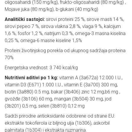
oligosaharidi (150 mg/kg), frukto-oligosaharidi (80 mg/kg) ,
Mojave juka (80 mg/kg), b-glukani (40 mg/kg)
Analitički sastojci:
sirovi proteini 25 %, sirove masti 14 %,
sirovi pepeo 7 %, sirova vlakna 2,8 %, vlaga 9 %, kalcijum
1,6 %, fosfor 1,2 %, natrijum 0,3 %, omega-3 masna kiselina
0,25 %, omega-6 masne kiseline 1,5%
Proteini životinjskog porekla od ukupnog sadržaja proteina
70%
Energetska vrednost: 3 740 kcal/kg
Nutritivni aditivi po 1 kg:
vitamin A (3a672a) 12.000 I.U.,
vitamin D3 (E671) 1.000 I.U., vitamin E (3a700) 300 mg,
biotin (3a880) 0.5 mg, bakar (3b406) zinc 12 mg,b6 mg ,
gvožđe (3b106) 60 mg, mangan (3b504) 30 mg, jod
(3b201) 0,5 mg, selen (3b810) 0,12 mg
Sadrži prirodne antioksidante odobrene od strane EU:
ekstrakte tokoferola iz biljnog ulja (1b306), askorbil
palmitata (1b304) i ekstrakta ruzmarina.