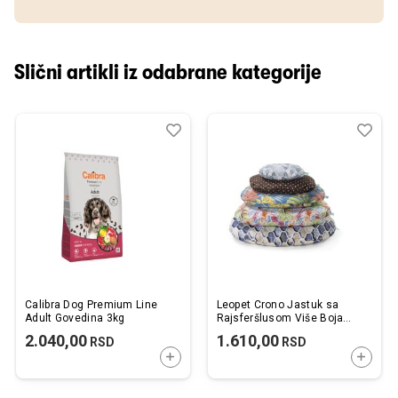
Slični artikli iz odabrane kategorije
Dodaj
Uporedi
Dod
Upo
u
u
listu
listu
želja
želj
Calibra Dog Premium Line
Leopet Crono Jastuk sa
Adult Govedina 3kg
Rajsferšlusom Više Boja
40x29cm
2.040,00
1.610,00
RSD
RSD
DODAJTE U KORPU
DODAJ