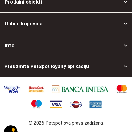
Prodajni objekti
Online kupovina
Opšti uslovi
Info
Politika privatnosti
O nama
Povrat robe
Preuzmite PetSpot loyalty aplikaciju
Prodajni objekti
Posao kod nas
©
2026 Petspot sva prava zadržana.