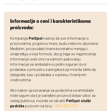
Informacije o ceni i karakteristikama
proizvoda:
Kompanija
PetSpot
nastoji da sve informacije o
proizvodima, pogotovu hrani, budu redovno ažurirane.
Međutim, proizvođači hrane konstatno menjaju i
unapređuju svoje formule, zbog čega su najpreciznije
informacije uvek one na samom pakovanju.
Informacije sa ambalaže su jedini siguran izvor
podataka o prisustvu sastojaka koje možda želite da
izbegnete, kao i podataka o sastavu i hranljivim
vrednostima.
Ako nakon upoznavanja sa podacima sa ambalaže
niste sigurni da li je određeni proizvod dobar izbor za
vašeg ljubimca, možete se obratiti
PetSpot službi
podrške
pozivom na broj
+38163291722
.