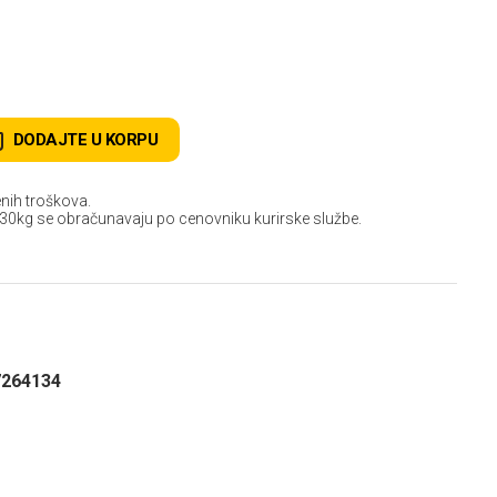
DODAJTE U KORPU
nih troškova.
 30kg se obračunavaju po cenovniku kurirske službe.
7264134