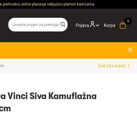
 prethodno online plaćanje isključivo platnim karticama.
Prijava
Korpa
5cm
Sve od Leopet
Da Vinci Siva Kamuflažna
5cm