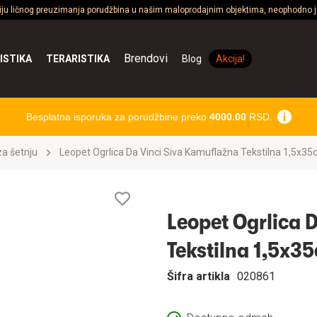
ciju ličnog preuzimanja porudžbina u našim maloprodajnim objektima, neophodno je
Brendovi
ISTIKA
TERARISTIKA
Blog
Akcija!
Besplatna isporuka za porudžbine preko
4000.00
RSD.
a šetnju
Leopet Ogrlica Da Vinci Siva Kamuflažna Tekstilna 1,5x3
Lista
želja
Leopet Ogrlica 
Tekstilna 1,5x3
Šifra artikla
020861