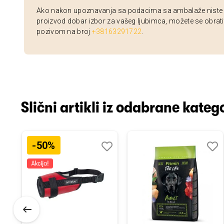
Ako nakon upoznavanja sa podacima sa ambalaže niste si
proizvod dobar izbor za vašeg ljubimca, možete se obrati
pozivom na broj
+38163291722
.
Slični artikli iz odabrane katego
-50%
odaj
poredi
Dodaj
Uporedi
Doda
Upor
u
u
istu
listu
listu
elja
želja
želja