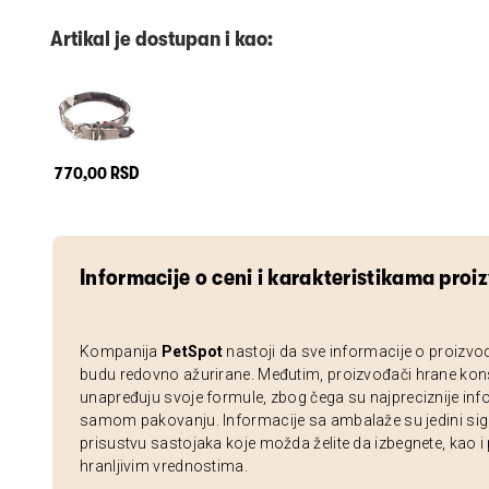
Artikal je dostupan i kao:
770,00 RSD
Informacije o ceni i karakteristikama proi
Kompanija
PetSpot
nastoji da sve informacije o proizvo
budu redovno ažurirane. Međutim, proizvođači hrane kon
unapređuju svoje formule, zbog čega su najpreciznije inf
samom pakovanju. Informacije sa ambalaže su jedini sig
prisustvu sastojaka koje možda želite da izbegnete, kao i
hranljivim vrednostima.