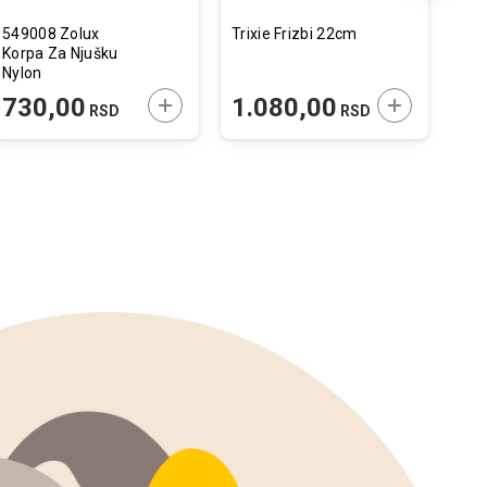
549008 Zolux
Trixie Frizbi 22cm
Fle
Korpa Za Njušku
Des
Nylon
Zel
Podešavajuća T8
 U KORPU
DODAJTE U KORPU
DODAJTE U 
730,00
1.080,00
1
RSD
RSD
Rotvajler