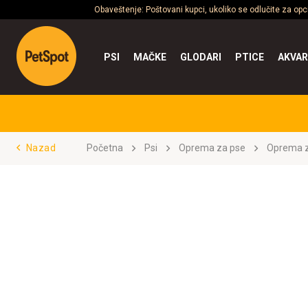
Obaveštenje: Poštovani kupci, ukoliko se odlučite za op
PSI
MAČKE
GLODARI
PTICE
AKVAR
Nazad
Početna
Psi
Oprema za pse
Oprema z