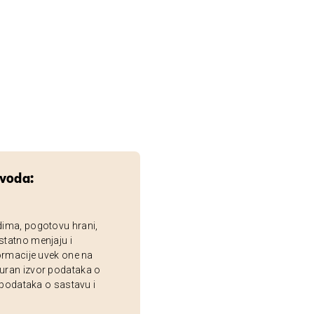
zvoda:
dima, pogotovu hrani,
statno menjaju i
ormacije uvek one na
uran izvor podataka o
 podataka o sastavu i