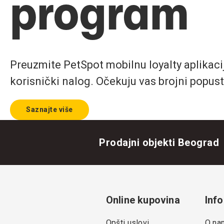
program
Preuzmite PetSpot mobilnu loyalty aplikaciju
korisnički nalog. Očekuju vas brojni popust
Saznajte više
Prodajni objekti Beograd
Online kupovina
Info
Opšti uslovi
O na