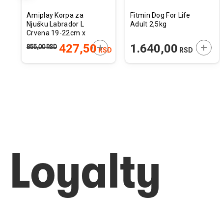
Amiplay Korpa za
Fitmin Dog For Life
Njušku Labrador L
Adult 2,5kg
Crvena 19-22cm x
28-45cm
ODAJTE U KORPU
DODAJTE U KORPU
DODA
427,50
1.640,00
855,00
RSD
RSD
RSD
RSD
Loyalty