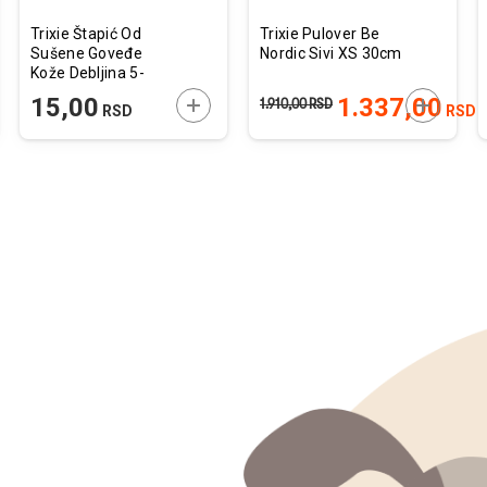
Trixie Štapić Od
Trixie Pulover Be
Sušene Goveđe
Nordic Sivi XS 30cm
Kože Debljina 5-
6mm 1kom
JTE U KORPU
DODAJTE U KORPU
DODAJTE
15,00
1.337,00
1.910,00
RSD
RSD
RSD