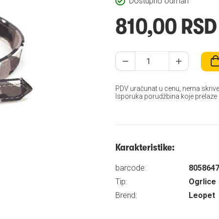
Dostupno odmah
810,00 RSD
PDV uračunat u cenu, nema skrive
Isporuka porudžbina koje prelaze
Karakteristike:
barcode:
805864
Tip:
Ogrlice
Brend:
Leopet