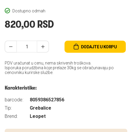
Dostupno odmah
820,00 RSD
DODAJTE U KORPU
PDV uračunat u cenu, nema skrivenih troškova.
Isporuka porudžbina koje prelaze 30kg se obračunavaju po
cenovniku kurirske službe.
Karakteristike:
barcode:
8059386527856
Tip:
Grebalice
Brend:
Leopet