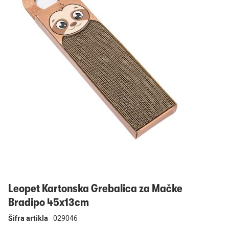
Prijavi se
Leopet Kartonska Grebalica za Mačke
Bradipo 45x13cm
Šifra artikla
029046