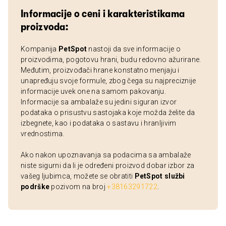
Informacije o ceni i karakteristikama
proizvoda:
Kompanija
PetSpot
nastoji da sve informacije o
proizvodima, pogotovu hrani, budu redovno ažurirane.
Međutim, proizvođači hrane konstatno menjaju i
unapređuju svoje formule, zbog čega su najpreciznije
informacije uvek one na samom pakovanju.
Informacije sa ambalaže su jedini siguran izvor
podataka o prisustvu sastojaka koje možda želite da
izbegnete, kao i podataka o sastavu i hranljivim
vrednostima.
Ako nakon upoznavanja sa podacima sa ambalaže
niste sigurni da li je određeni proizvod dobar izbor za
vašeg ljubimca, možete se obratiti
PetSpot službi
podrške
pozivom na broj
+38163291722
.