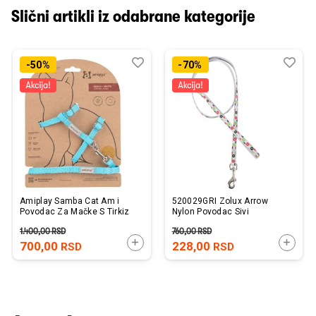
Slični artikli iz odabrane kategorije
Dodaj
Uporedi
Dod
Upo
-50%
-70%
u
u
listu
listu
želja
želj
Amiplay Samba Cat Am i
520029GRI Zolux Arrow
Povodac Za Mačke S Tirkiz
Nylon Povodac Sivi
1.400,00
RSD
760,00
RSD
DODAJTE U KORPU
DODAJ
700,00
228,00
RSD
RSD