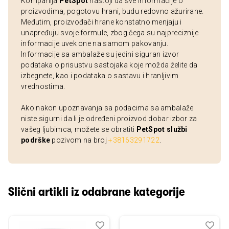
Kompanija
PetSpot
nastoji da sve informacije o
proizvodima, pogotovu hrani, budu redovno ažurirane.
Međutim, proizvođači hrane konstatno menjaju i
unapređuju svoje formule, zbog čega su najpreciznije
informacije uvek one na samom pakovanju.
Informacije sa ambalaže su jedini siguran izvor
podataka o prisustvu sastojaka koje možda želite da
izbegnete, kao i podataka o sastavu i hranljivim
vrednostima.
Ako nakon upoznavanja sa podacima sa ambalaže
niste sigurni da li je određeni proizvod dobar izbor za
vašeg ljubimca, možete se obratiti
PetSpot službi
podrške
pozivom na broj
+38163291722
.
Slični artikli iz odabrane kategorije
Dodaj
Uporedi
Dod
Upo