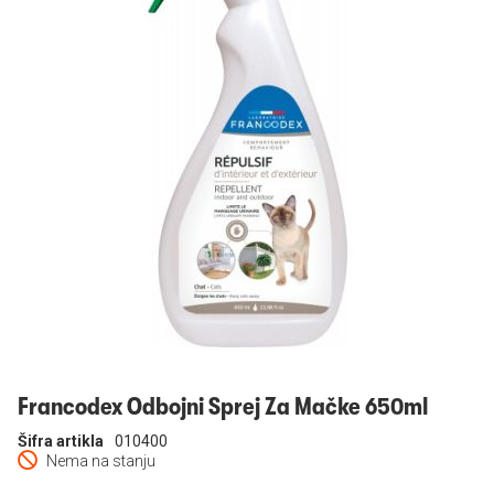
Prijavi se
Francodex Odbojni Sprej Za Mačke 650ml
Šifra artikla
010400
Nema na stanju