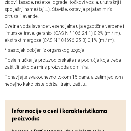
zidovi, fasade, rešetke, ograde, točkovi vozila, unutrašnji i
spoljašnji nameštaj ...). Štaviše, ostavlja prijatan miris
citrusa i lavande.
Cvetna voda lavande*, esencijalna ulja egzotične verbene i
limunske trave, geraniol (CAS N ° 106-24-1) 0,2% (m / m),
ekstrakt margoze (CAS N ° 84696-25-3) 0,1% (m / m).
* sastojak dobijen iz organskog uzgoja
Posle mućkanja proizvod prskajte na područja koja treba
zaštititi tako da miris proizvoda dominira.
Ponavljajte svakodnevno tokom 15 dana, a zatim jednom
nedeljno kako biste održali trajnu zaštitu.
Informacije o ceni i karakteristikama
proizvoda: