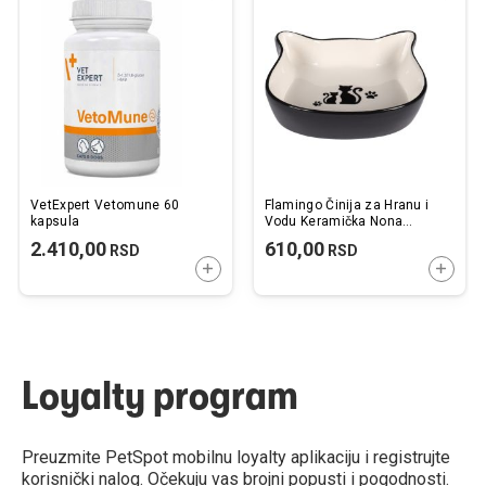
u
u
listu
listu
želja
želj
VetExpert Vetomune 60
Flamingo Činija za Hranu i
kapsula
Vodu Keramička Nona
13,5x13x3,5cm / 250ml
2.410,00
610,00
RSD
RSD
DODAJTE U KORPU
DODAJ
Loyalty program
Preuzmite PetSpot mobilnu loyalty aplikaciju i registrujte
korisnički nalog. Očekuju vas brojni popusti i pogodnosti.