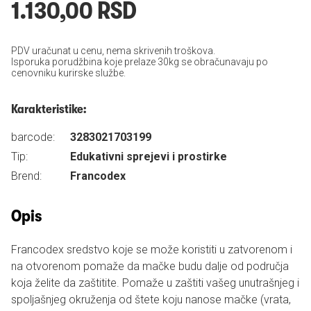
1.130,00 RSD
PDV uračunat u cenu, nema skrivenih troškova.
Isporuka porudžbina koje prelaze 30kg se obračunavaju po
cenovniku kurirske službe.
Karakteristike:
barcode:
3283021703199
Tip:
Edukativni sprejevi i prostirke
Brend:
Francodex
Opis
Francodex sredstvo koje se može koristiti u zatvorenom i
na otvorenom pomaže da mačke budu dalje od područja
koja želite da zaštitite. Pomaže u zaštiti vašeg unutrašnjeg i
spoljašnjeg okruženja od štete koju nanose mačke (vrata,