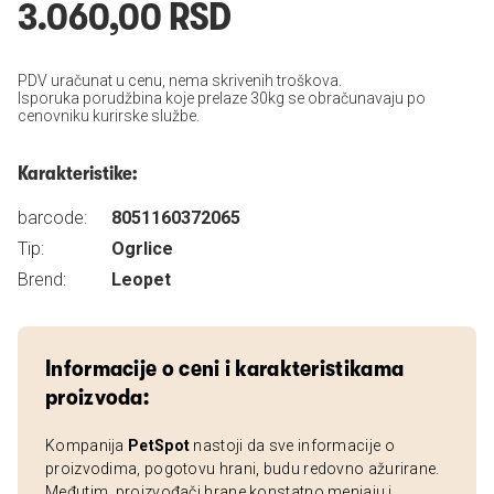
3.060,00 RSD
PDV uračunat u cenu, nema skrivenih troškova.
Isporuka porudžbina koje prelaze 30kg se obračunavaju po
cenovniku kurirske službe.
Karakteristike:
barcode:
8051160372065
Tip:
Ogrlice
Brend:
Leopet
Informacije o ceni i karakteristikama
proizvoda:
Kompanija
PetSpot
nastoji da sve informacije o
proizvodima, pogotovu hrani, budu redovno ažurirane.
Međutim, proizvođači hrane konstatno menjaju i