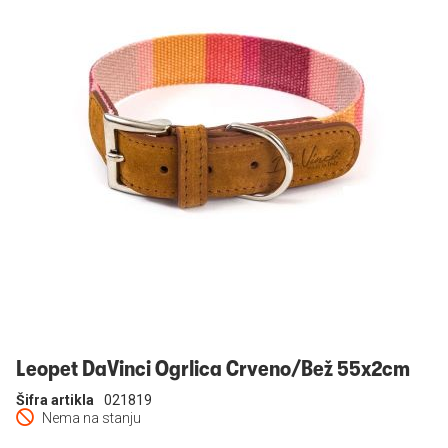
Prijavi se
Leopet DaVinci Ogrlica Crveno/Bež 55x2cm
Šifra artikla
021819
Nema na stanju