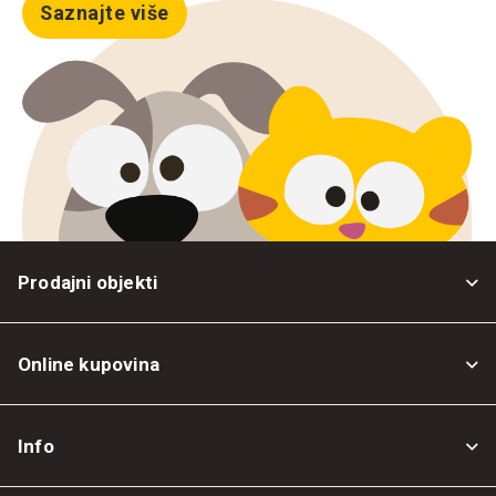
Saznajte više
Prodajni objekti
Online kupovina
Opšti uslovi
Info
Politika privatnosti