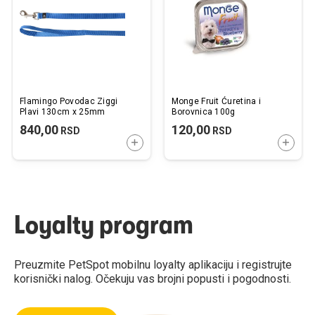
želja
želj
Flamingo Povodac Ziggi
Monge Fruit Ćuretina i
Plavi 130cm x 25mm
Borovnica 100g
840,00
120,00
RSD
RSD
DODAJTE U KORPU
DODAJ
Loyalty program
Preuzmite PetSpot mobilnu loyalty aplikaciju i registrujte
korisnički nalog. Očekuju vas brojni popusti i pogodnosti.