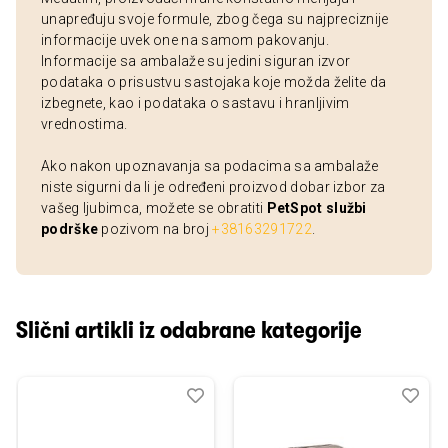
unapređuju svoje formule, zbog čega su najpreciznije
informacije uvek one na samom pakovanju.
Informacije sa ambalaže su jedini siguran izvor
podataka o prisustvu sastojaka koje možda želite da
izbegnete, kao i podataka o sastavu i hranljivim
vrednostima.
Ako nakon upoznavanja sa podacima sa ambalaže
niste sigurni da li je određeni proizvod dobar izbor za
vašeg ljubimca, možete se obratiti
PetSpot službi
podrške
pozivom na broj
+38163291722
.
Slični artikli iz odabrane kategorije
Dodaj
Uporedi
Dod
Upo
u
u
listu
listu