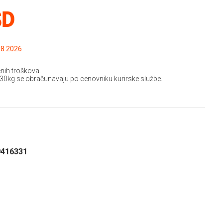
SD
.2026 do: 08.08.2026
nih troškova.
 30kg se obračunavaju po cenovniku kurirske službe.
9416331