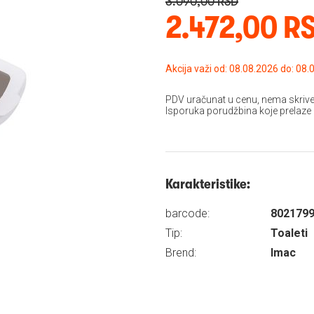
3.090,00 RSD
2.472,00 R
Akcija važi od: 08.08
PDV uračunat u cenu, nema skrive
Isporuka porudžbina koje prelaze
Karakteristike:
barcode:
802179
Tip:
Toaleti
Brend:
Imac