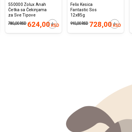
550000 Zolux Anah
Felix Kesica
Četka sa Čekinjama
Fantastic Sos
za Sve Tipove
12x85g
Dlake za Mačke S
JTE U KORPU
DODAJTE U KORPU
DODAJTE
624,00
728,00
780,00
RSD
910,00
RSD
RSD
RSD
7,3x3,3x16,5cm