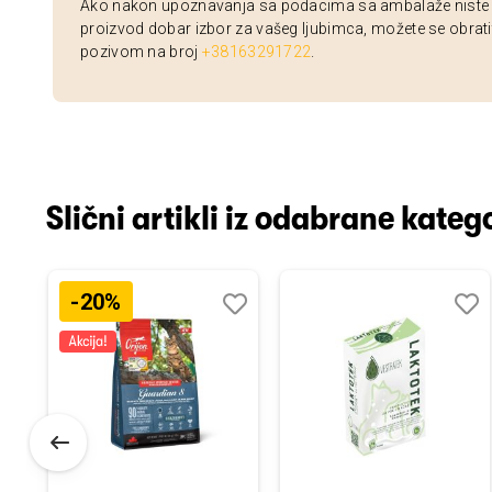
Ako nakon upoznavanja sa podacima sa ambalaže niste si
proizvod dobar izbor za vašeg ljubimca, možete se obrati
pozivom na broj
+38163291722
.
Slični artikli iz odabrane katego
-20%
odaj
poredi
Dodaj
Uporedi
Doda
Upor
u
u
istu
listu
listu
elja
želja
želja