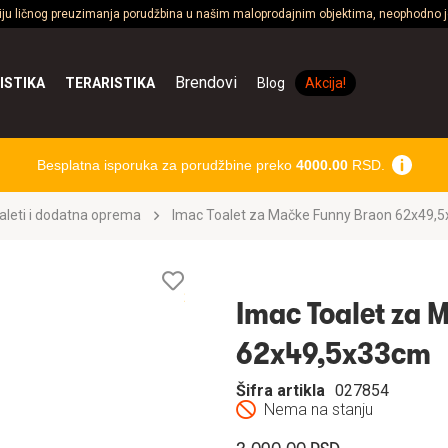
ciju ličnog preuzimanja porudžbina u našim maloprodajnim objektima, neophodno je
Brendovi
ISTIKA
TERARISTIKA
Blog
Akcija!
Besplatna isporuka za porudžbine preko
4000.00
RSD.
aleti i dodatna oprema
Imac Toalet za Mačke Funny Braon 62x49,
Lista
želja
Imac Toalet za 
62x49,5x33cm
Šifra artikla
027854
Nema na stanju