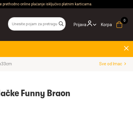
 prethodno online plaćanje isključivo platnim karticama.
Prijava
Korpa
5x33cm
Sve od Imac
Mačke Funny Braon