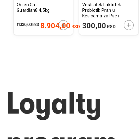
Orijen Cat
Vestratek Laktotek
Guardian8 4,5kg
Probiotik Prah u
Kesicama za Pse i
Mačke 1g / 1kom.
ODAJTE U KORPU
DODAJTE U KORPU
DODA
8.904,00
300,00
11.130,00
RSD
RSD
RSD
Loyalty