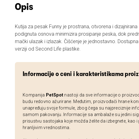
Opis
Kutija za pesak Funny je prostrana, otvorena i dizajniran
podignuta osnova minimizira prosipanje peska, dok predn
mački ulazak i izlazak. Čišćenje je jednostavno. Dostupna j
verziji od Second Life plastike.
Informacije o ceni i karakteristikama proi
Kompanija
PetSpot
nastoji da sve informacije o proizvo
budu redovno ažurirane. Međutim, proizvođači hrane kon
unapređuju svoje formule, zbog čega su najpreciznije inf
samom pakovanju. Informacije sa ambalaže su jedini sig
prisustvu sastojaka koje možda želite da izbegnete, kao i
hranljivim vrednostima.