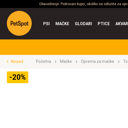
Obaveštenje: Poštovani kupci, ukoliko se odlučite za op
PSI
MAČKE
GLODARI
PTICE
AKVAR
Nazad
Početna
Mačke
Oprema za mačke
To
-20%