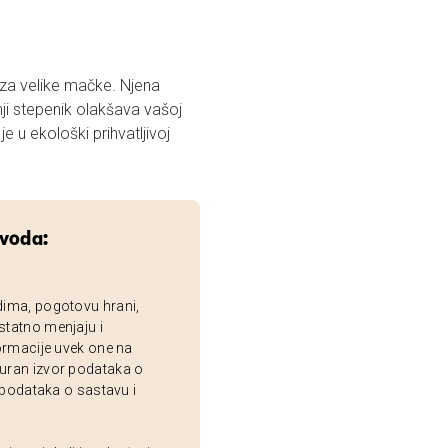
a za velike mačke. Njena
ji stepenik olakšava vašoj
e u ekološki prihvatljivoj
zvoda:
dima, pogotovu hrani,
statno menjaju i
ormacije uvek one na
uran izvor podataka o
 podataka o sastavu i