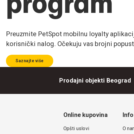
program
Preuzmite PetSpot mobilnu loyalty aplikaciju
korisnički nalog. Očekuju vas brojni popust
Saznajte više
Prodajni objekti Beograd
Online kupovina
Info
Opšti uslovi
O na