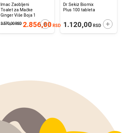
Imac Zaobljeni
Dr Sekiz Biomix
Sch
Toalet za Mačke
Plus 100 tableta
Tun
Ginger Više Boja 1
Žel
kom. /
 U KORPU
DODAJTE U KORPU
DODAJTE U 
2.856,00
1.120,00
3.570,00
RSD
265
RSD
RSD
52x52x44,5cm