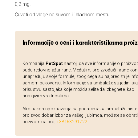
0,2 mg.
Čuvati od vlage na suvom ili hladnom mestu.
Informacije o ceni i karakteristikama proi
Kompanija
PetSpot
nastoji da sve informacije o proizvo
budu redovno ažurirane. Međutim, proizvođači hrane kon
unapređuju svoje formule, zbog čega su najpreciznije inf
samom pakovanju. Informacije sa ambalaže su jedini sig
prisustvu sastojaka koje možda želite da izbegnete, kao i
hranljivim vrednostima.
Ako nakon upoznavanja sa podacima sa ambalaže niste si
proizvod dobar izbor za vašeg ljubimca, možete se obrati
pozivom na broj
+38163291722
.