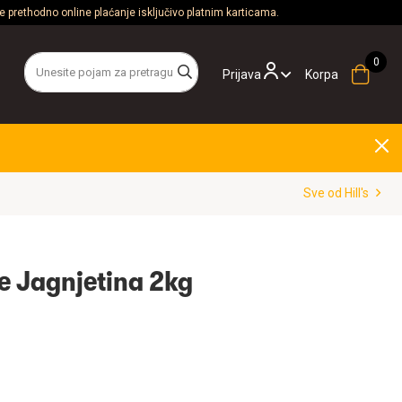
 prethodno online plaćanje isključivo platnim karticama.
Prijava
Korpa
Sve od Hill's
ine Jagnjetina 2kg