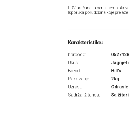
PDV uračunat u cenu, nema skrive
Isporuka porudžbina koje prelaze
Karakteristike:
barcode:
052742
Ukus:
Jagnjet
Brend:
Hill's
Pakovanje:
2kg
Uzrast:
Odrasle 
Sadržaj žitarica:
Sa žita