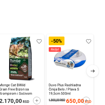
-50%
Dodaj
Uporedi
Dodaj
Uporedi
u
u
listu
listu
želja
želja
Monge Cat BWild
Duvo Plus Rashladna
Sche
Grain Free Bizon sa
Činija Belo / Plava S
Rib
Krompirom i Sočivom
19,5cm 500ml
1,5kg
E U KORPU
DODAJTE U KORPU
DODAJTE U
2.170,00
650,00
54
1.300,00
RSD
RSD
RSD