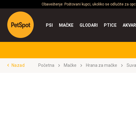
Obaveštenje: Poštovani kupci, ukoliko se odlučite za op
PSI
MAČKE
GLODARI
PTICE
AKVAR
Nazad
Početna
Mačke
Hrana za mačke
Suva