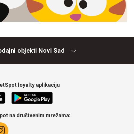
odajni objekti Novi Sad
tSpot loyalty aplikaciju
Spot na društvenim mrežama: