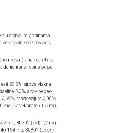
a u najboljim godinama.
ih veštačkih konzervansa,
no mesa živine i ćuretine,
, dehidrirana repina pulpa,
asti 20,0%, sirova vlakna
seline 3,0%, sirov pepeo
um 0,69%, magnezijum 0,06%;
C 90 mg, Beta-karoten 1.5 mg,
,2 mg, 3b202 (jod) 1,2 mg,
nk) 154 mg, 3b801 (selen)