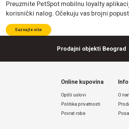
Preuzmite PetSpot mobilnu loyalty aplikaciju
korisnički nalog. Očekuju vas brojni popust
Saznajte više
Prodajni objekti Beograd
Online kupovina
Info
Opšti uslovi
O na
Politika privatnosti
Proda
Povrat robe
Posa