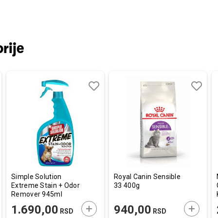
rije
aj
redi
Dodaj
Uporedi
Dodaj
Uporedi
u
u
listu
listu
a
želja
želja
Simple Solution
Royal Canin Sensible
Extreme Stain + Odor
33 400g
Remover 945ml
AJTE U KORPU
DODAJTE U KORPU
DODAJT
1.690,00
940,00
RSD
RSD