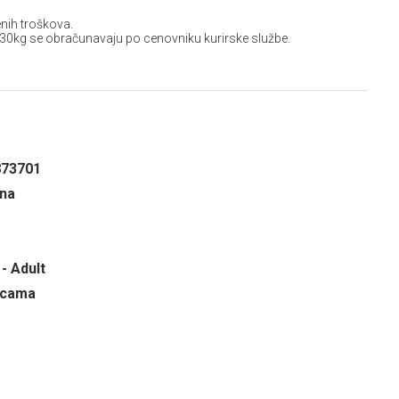
nih troškova.
 30kg se obračunavaju po cenovniku kurirske službe.
873701
ina
- Adult
ricama