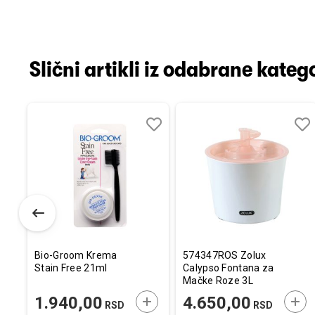
Slični artikli iz odabrane katego
Dodaj
Uporedi
Dodaj
Uporedi
Dod
Upo
u
u
u
listu
listu
listu
želja
želja
želj
Bio-Groom Krema
574347ROS Zolux
Stain Free 21ml
Calypso Fontana za
Mačke Roze 3L
ODAJTE U KORPU
DODAJTE U KORPU
DOD
1.940,00
4.650,00
RSD
RSD