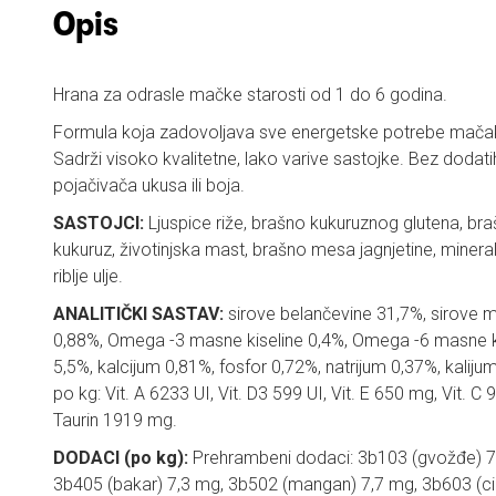
Opis
Hrana za odrasle mačke starosti od 1 do 6 godina.
Formula koja zadovoljava sve energetske potrebe mačak
Sadrži visoko kvalitetne, lako varive sastojke. Bez dodat
pojačivača ukusa ili boja.
SASTOJCI:
Ljuspice riže, brašno kukuruznog glutena, braš
kukuruz, životinjska mast, brašno mesa jagnjetine, minerali
riblje ulje.
ANALITIČKI SASTAV:
sirove belančevine 31,7%, sirove m
0,88%, Omega -3 masne kiseline 0,4%, Omega -6 masne ki
5,5%, kalcijum 0,81%, fosfor 0,72%, natrijum 0,37%, kalij
po kg: Vit. A 6233 UI, Vit. D3 599 UI, Vit. E 650 mg, Vit. 
Taurin 1919 mg.
DODACI (po kg):
Prehrambeni dodaci: 3b103 (gvožđe) 74
3b405 (bakar) 7,3 mg, 3b502 (mangan) 7,7 mg, 3b603 (ci