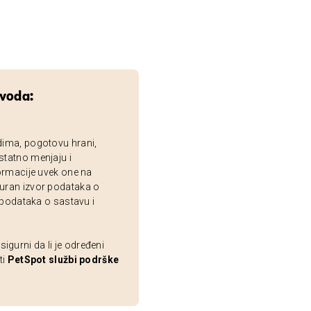
zvoda:
dima, pogotovu hrani,
statno menjaju i
ormacije uvek one na
uran izvor podataka o
 podataka o sastavu i
gurni da li je određeni
ti
PetSpot službi podrške