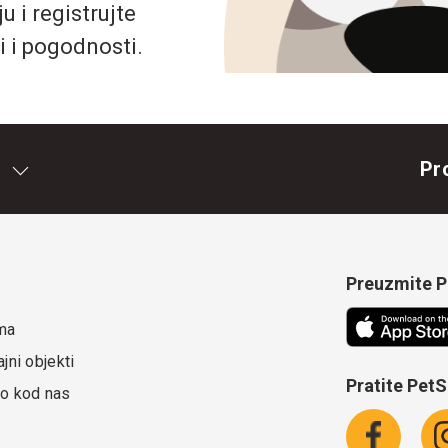
 i registrujte
i i pogodnosti.
Pr
Preuzmite Pe
ma
jni objekti
Pratite Pet
o kod nas