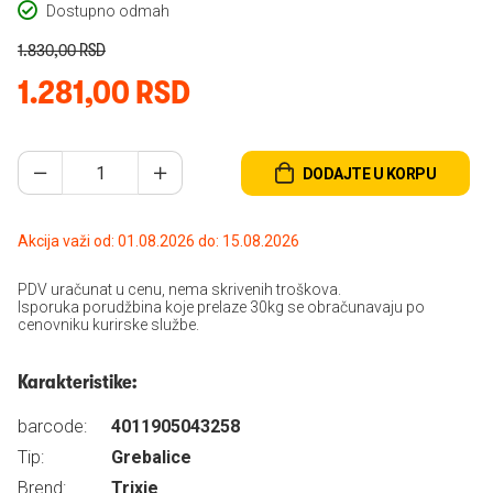
Dostupno odmah
1.830,00 RSD
1.281,00 RSD
DODAJTE U KORPU
Akcija važi od: 01.08.2026 do: 15.08.2026
PDV uračunat u cenu, nema skrivenih troškova.
Isporuka porudžbina koje prelaze 30kg se obračunavaju po
cenovniku kurirske službe.
Karakteristike:
barcode:
4011905043258
Tip:
Grebalice
Brend:
Trixie