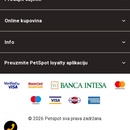
Online kupovina
Opšti uslovi
Info
Politika privatnosti
O nama
Povrat robe
Preuzmite PetSpot loyalty aplikaciju
Prodajni objekti
Posao kod nas
©
2026 Petspot sva prava zadržana.