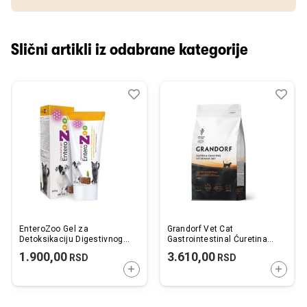
Slični artikli iz odabrane kategorije
Dodaj
Uporedi
Dod
Upo
u
u
listu
listu
želja
želj
EnteroZoo Gel za
Grandorf Vet Cat
Detoksikaciju Digestivnog
Gastrointestinal Ćuretina
Trakta 100g
2kg
1.900,00
3.610,00
RSD
RSD
DODAJTE U KORPU
DODAJ