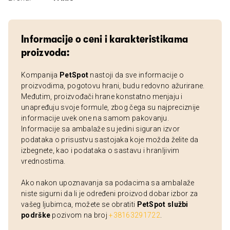
Informacije o ceni i karakteristikama
proizvoda:
Kompanija
PetSpot
nastoji da sve informacije o
proizvodima, pogotovu hrani, budu redovno ažurirane.
Međutim, proizvođači hrane konstatno menjaju i
unapređuju svoje formule, zbog čega su najpreciznije
informacije uvek one na samom pakovanju.
Informacije sa ambalaže su jedini siguran izvor
podataka o prisustvu sastojaka koje možda želite da
izbegnete, kao i podataka o sastavu i hranljivim
vrednostima.
Ako nakon upoznavanja sa podacima sa ambalaže
niste sigurni da li je određeni proizvod dobar izbor za
vašeg ljubimca, možete se obratiti
PetSpot službi
podrške
pozivom na broj
+38163291722
.