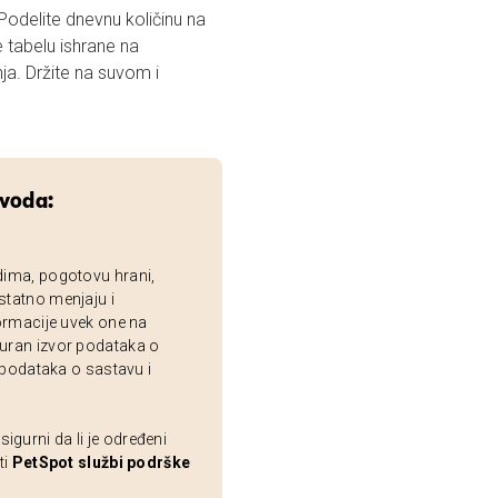
 Podelite dnevnu količinu na
e tabelu ishrane na
a. Držite na suvom i
zvoda:
dima, pogotovu hrani,
statno menjaju i
ormacije uvek one na
uran izvor podataka o
 podataka o sastavu i
gurni da li je određeni
ti
PetSpot službi podrške