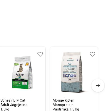
-
Dodaj
Uporedi
Dodaj
Uporedi
u
u
listu
listu
želja
želja
Schesir Dry Cat
Monge Kitten
Woo
Adult Jagnjetina
Monoprotein
Sna
1,5kg
Pastrmka 1,5 kg
50