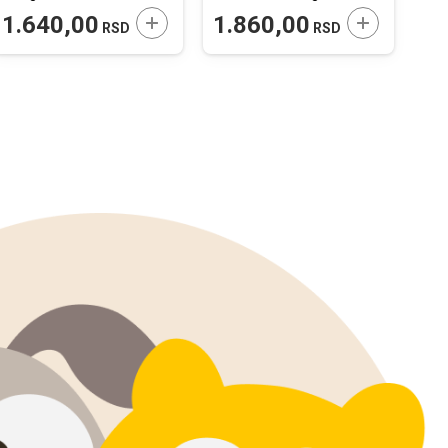
 U KORPU
DODAJTE U KORPU
DODAJTE U 
1.640,00
1.860,00
230
RSD
RSD