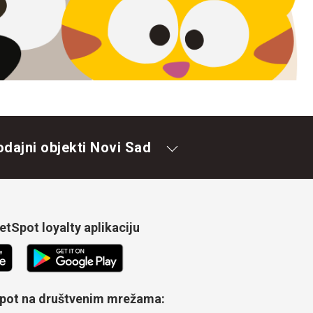
odajni objekti Novi Sad
tSpot loyalty aplikaciju
Spot na društvenim mrežama: