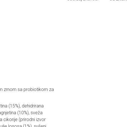
im zrnom sa probiotikom za
ina (15%), dehidrirana
agnjetina (10%), sveža
cikorije (prirodni izvor
 ulje lososa (1%), sušeni