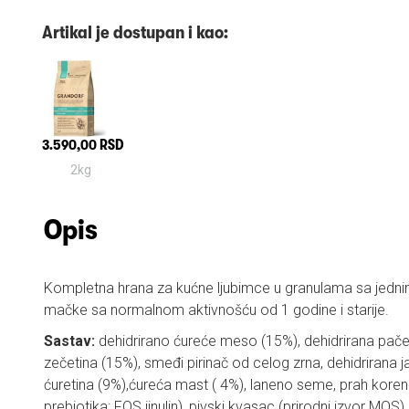
Artikal je dostupan i kao:
3.590,00 RSD
2kg
Opis
Kompletna hrana za kućne ljubimce u granulama sa jedn
mačke sa normalnom aktivnošću od 1 godine i starije.
Sastav:
dehidrirano ćureće meso (15%), dehidrirana pačet
zečetina (15%), smeđi pirinač od celog zrna, dehidrirana j
ćuretina (9%),ćureća mast ( 4%), laneno seme, prah korena 
prebiotika: FOS iinulin), pivski kvasac (prirodni izvor MOS),