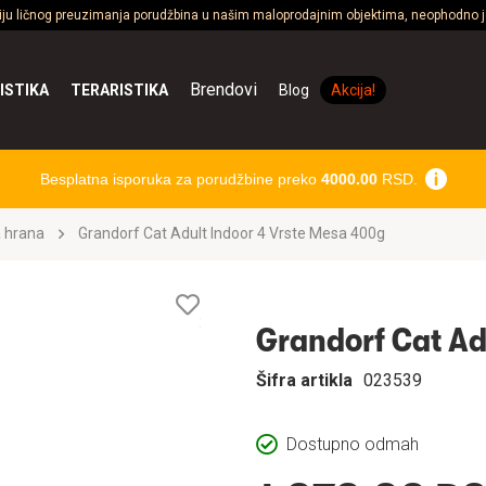
ciju ličnog preuzimanja porudžbina u našim maloprodajnim objektima, neophodno je
Brendovi
ISTIKA
TERARISTIKA
Blog
Akcija!
Besplatna isporuka za porudžbine preko
4000.00
RSD.
 hrana
Grandorf Cat Adult Indoor 4 Vrste Mesa 400g
Lista
želja
Grandorf Cat Ad
Šifra artikla
023539
Dostupno odmah