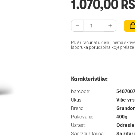
1.070,00 R
PDV uračunat u cenu, nema skrive
Isporuka porudžbina koje prelaze
Karakteristike:
barcode:
540700
Ukus:
Više vr
Brend:
Grandor
Pakovanje:
400g
Uzrast:
Odrasle 
Sadržaj žitarica:
Sa žita