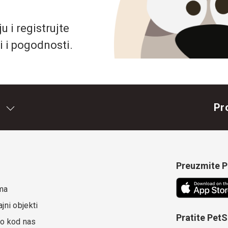
 i registrujte
i i pogodnosti.
Pr
Preuzmite Pe
ma
jni objekti
Pratite Pet
o kod nas