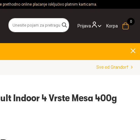
 prethodno online plaćanje isključivo platnim karticama.
Prijava
Korpa
Sve od Grandorf
ult Indoor 4 Vrste Mesa 400g