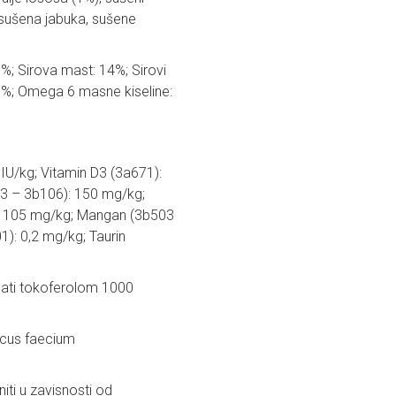
a, sušena jabuka, sušene
5%; Sirova mast: 14%; Sirovi
,1%; Omega 6 masne kiseline:
IU/kg; Vitamin D3 (3a671):
03 – 3b106): 150 mg/kg;
): 105 mg/kg; Mangan (3b503
): 0,2 mg/kg; Taurin
bogati tokoferolom 1000
ccus faecium
ti u zavisnosti od