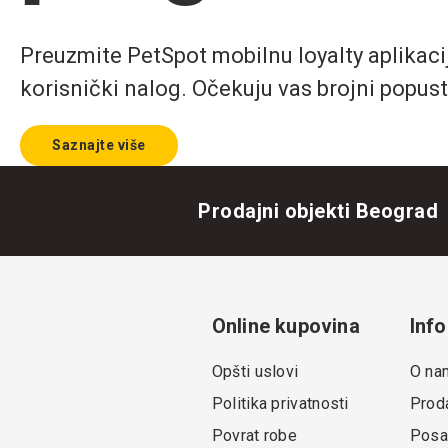
Preuzmite PetSpot mobilnu loyalty aplikaciju
korisnički nalog. Očekuju vas brojni popust
Saznajte više
Prodajni objekti Beograd
Online kupovina
Info
Opšti uslovi
O na
Politika privatnosti
Proda
Povrat robe
Posa