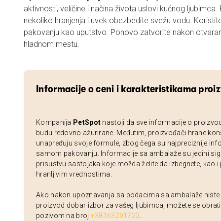
aktivnosti, veličine i načina života uslovi kućnog ljubimca.
nekoliko hranjenja i uvek obezbedite svežu vodu. Koristit
pakovanju kao uputstvo. Ponovo zatvorite nakon otvaranj
hladnom mestu.
Informacije o ceni i karakteristikama proi
Kompanija
PetSpot
nastoji da sve informacije o proizvo
budu redovno ažurirane. Međutim, proizvođači hrane kon
unapređuju svoje formule, zbog čega su najpreciznije inf
samom pakovanju. Informacije sa ambalaže su jedini sig
prisustvu sastojaka koje možda želite da izbegnete, kao i
hranljivim vrednostima.
Ako nakon upoznavanja sa podacima sa ambalaže niste si
proizvod dobar izbor za vašeg ljubimca, možete se obrati
pozivom na broj
+38163291722
.