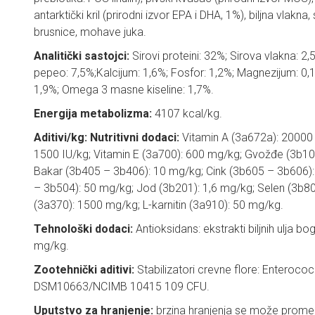
antarktički kril (prirodni izvor EPA i DHA, 1%), biljna vlakn
brusnice, mohave juka.
Analitički sastojci:
Sirovi proteini: 32%; Sirova vlakna: 2,
pepeo: 7,5%;Kalcijum: 1,6%; Fosfor: 1,2%; Magnezijum: 0
1,9%; Omega 3 masne kiseline: 1,7%.
Energija metabolizma:
4107 kcal/kg.
Aditivi/kg: Nutritivni dodaci:
Vitamin A (3a672a): 20000 
1500 IU/kg; Vitamin E (3a700): 600 mg/kg; Gvožđe (3b1
Bakar (3b405 – 3b406): 10 mg/kg; Cink (3b605 – 3b606
– 3b504): 50 mg/kg; Jod (3b201): 1,6 mg/kg; Selen (3b801
(3a370): 1500 mg/kg; L-karnitin (3a910): 50 mg/kg.
Tehnološki dodaci:
Antioksidans: ekstrakti biljnih ulja 
mg/kg.
Zootehnički aditivi:
Stabilizatori crevne flore: Enteroco
DSM10663/NCIMB 10415 109 CFU.
Uputstvo za hranjenje:
brzina hranjenja se može promeni