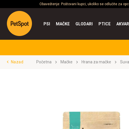
Obaveštenje: Poštovani kupci, ukoliko se odlučite za op
PSI
MAČKE
GLODARI
PTICE
AKVAR
Nazad
Početna
Mačke
Hrana za mačke
Suva