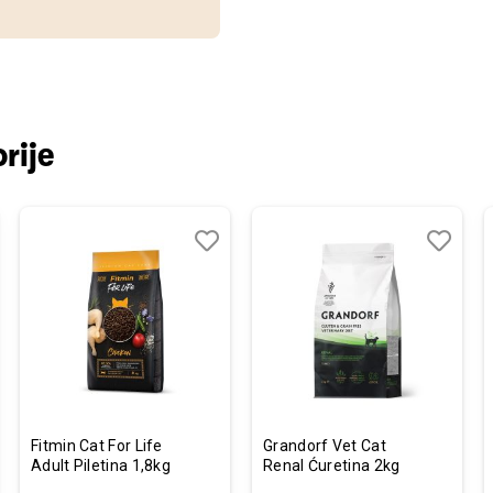
rije
j
edi
Dodaj
Uporedi
Dodaj
Uporedi
u
u
listu
listu
želja
želja
Fitmin Cat For Life
Grandorf Vet Cat
Adult Piletina 1,8kg
Renal Ćuretina 2kg