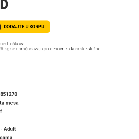
SD
DODAJTE U KORPU
nih troškova.
 30kg se obračunavaju po cenovniku kurirske službe.
7851270
sta mesa
f
- Adult
ricama