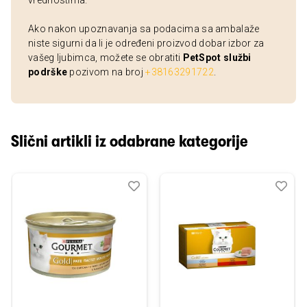
vrednostima.
Ako nakon upoznavanja sa podacima sa ambalaže
niste sigurni da li je određeni proizvod dobar izbor za
vašeg ljubimca, možete se obratiti
PetSpot službi
podrške
pozivom na broj
+38163291722
.
Slični artikli iz odabrane kategorije
Dodaj
Uporedi
Dod
Upo
u
u
listu
listu
želja
želj