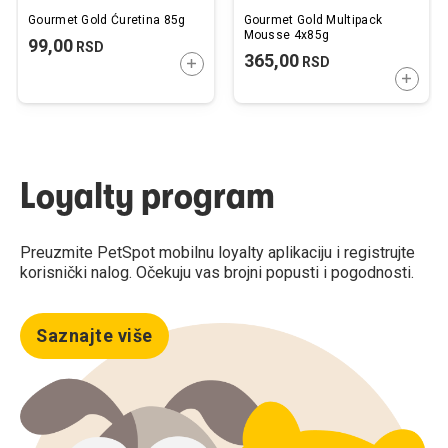
Gourmet Gold Ćuretina 85g
Gourmet Gold Multipack
Mousse 4x85g
99,00
RSD
365,00
RSD
DODAJTE U KORPU
DODAJ
Loyalty program
Preuzmite PetSpot mobilnu loyalty aplikaciju i registrujte
korisnički nalog. Očekuju vas brojni popusti i pogodnosti.
Saznajte više