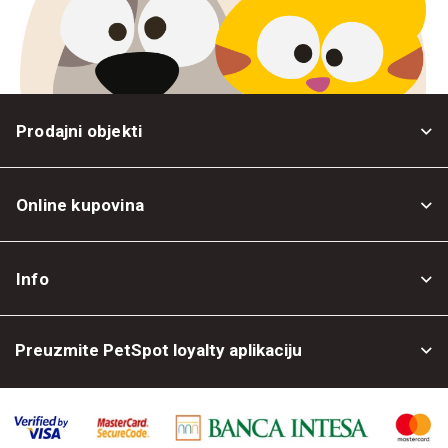
Prodajni objekti
Online kupovina
Opšti uslovi
Info
Politika privatnosti
O nama
Povrat robe
Preuzmite PetSpot loyalty aplikaciju
Prodajni objekti
Posao kod nas