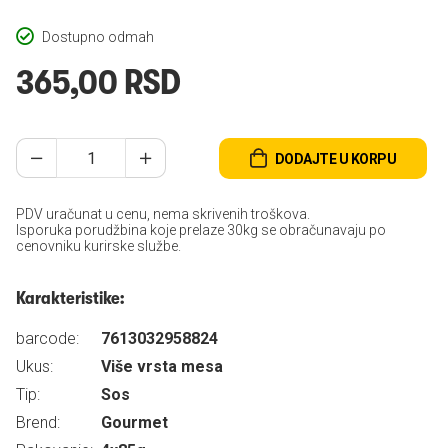
Dostupno odmah
365,00 RSD
DODAJTE U KORPU
PDV uračunat u cenu, nema skrivenih troškova.
Isporuka porudžbina koje prelaze 30kg se obračunavaju po
cenovniku kurirske službe.
Karakteristike:
barcode:
7613032958824
Ukus:
Više vrsta mesa
Tip:
Sos
Brend:
Gourmet