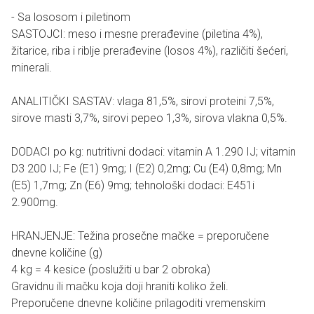
- Sa lososom i piletinom
SASTOJCI: meso i mesne prerađevine (piletina 4%),
žitarice, riba i riblje prerađevine (losos 4%), različiti šećeri,
minerali.
ANALITIČKI SASTAV: vlaga 81,5%, sirovi proteini 7,5%,
sirove masti 3,7%, sirovi pepeo 1,3%, sirova vlakna 0,5%.
DODACI po kg: nutritivni dodaci: vitamin A 1.290 IJ; vitamin
D3 200 IJ; Fe (E1) 9mg; I (E2) 0,2mg; Cu (E4) 0,8mg; Mn
(E5) 1,7mg; Zn (E6) 9mg; tehnološki dodaci: E451i
2.900mg.
HRANJENJE: Težina prosečne mačke = preporučene
dnevne količine (g)
4 kg = 4 kesice (poslužiti u bar 2 obroka)
Gravidnu ili mačku koja doji hraniti koliko želi.
Preporučene dnevne količine prilagoditi vremenskim