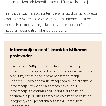
uslovima, nivou aktivnosti, starosti i fizičkoj kondiciji.
Hranu poslužiti na sobnoj temperaturi uz dostupnu svežu
vodu. Neotvorenu konzervu čuvati na hladnom i suvom
mestu. Nakon otvaranja, konzervu poklopiti, držati u
frižideru i iskoristiti u roku od dva dana.
Informacije o ceni i karakteristikama
proizvoda:
Kompanija
PetSpot
nastoji da sve informacije o
proizvodima, pogotovu hrani, budu redovno ažurirane.
Međutim, proizvođači hrane konstatno menjaju i
unapređuju svoje formule, zbog čega su najpreciznije
informacije uvek one na samom pakovanju.
Informacije sa ambalaže su jedini siguran izvor
podataka o prisustvu sastojaka koje možda želite da
izbegnete, kao i podataka o sastavu i hranljivim