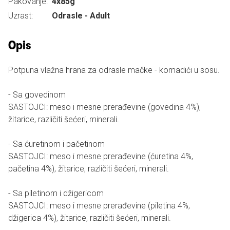
Pakovanje:
4x85g
Uzrast:
Odrasle - Adult
Opis
Potpuna vlažna hrana za odrasle mačke - komadići u sosu.
- Sa govedinom
SASTOJCI: meso i mesne prerađevine (govedina 4%),
žitarice, različiti šećeri, minerali.
- Sa ćuretinom i pačetinom
SASTOJCI: meso i mesne prerađevine (ćuretina 4%,
pačetina 4%), žitarice, različiti šećeri, minerali.
- Sa piletinom i džigericom
SASTOJCI: meso i mesne prerađevine (piletina 4%,
džigerica 4%), žitarice, različiti šećeri, minerali.