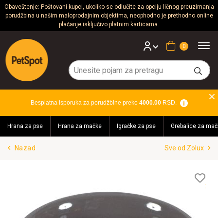
Obaveštenje: Poštovani kupci, ukoliko se odlučite za opciju ličnog preuzimanja
porudžbina u našim maloprodajnim objektima, neophodno je prethodno online
Psi
plaćanje isključivo platnim karticama.
Mačke
Korpa
Glodari
Ptice
Besplatna isporuka za porudžbine preko
4000.00
RSD.
Akvaristika
Hrana za pse
Hrana za mačke
Igračke za pse
Grebalice za mač
Teraristika
Nazad
Sve od Zolux
Brendovi
Blog
Lis
želj
Akcija!