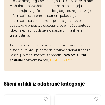
proizvodima, pogotovu hrani, budu redovno ažurirane.
Međutim, proizvođači hrane konstatno menjaju i
unapređuju svoje formule, zbog čega su najpreciznije
informacije uvek one na samom pakovanju.
Informacije sa ambalaže su jedini siguran izvor
podataka o prisustvu sastojaka koje možda želite da
izbegnete, kao i podataka o sastavu i hranljivim
vrednostima.
Ako nakon upoznavanja sa podacima sa ambalaže
niste sigurni da li je određeni proizvod dobar izbor za
vašeg ljubimca, možete se obratiti
PetSpot službi
podrške
pozivom na broj
+38163291722
.
Slični artikli iz odabrane kategorije
Dodaj
Uporedi
Dod
Upo
u
u