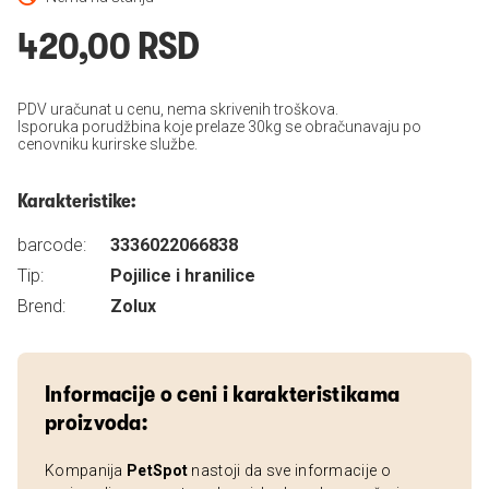
420,00 RSD
PDV uračunat u cenu, nema skrivenih troškova.
Isporuka porudžbina koje prelaze 30kg se obračunavaju po
cenovniku kurirske službe.
Karakteristike:
barcode:
3336022066838
Tip:
Pojilice i hranilice
Brend:
Zolux
Informacije o ceni i karakteristikama
proizvoda:
Kompanija
PetSpot
nastoji da sve informacije o