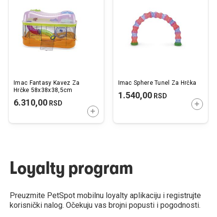
listu
listu
želja
želj
Imac Fantasy Kavez Za
Imac Sphere Tunel Za Hrčka
Hrčke 58x38x38,5cm
1.540,00
RSD
6.310,00
RSD
DODAJ
DODAJTE U KORPU
Loyalty program
Preuzmite PetSpot mobilnu loyalty aplikaciju i registrujte
korisnički nalog. Očekuju vas brojni popusti i pogodnosti.