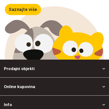
Saznajte više
Prodajni objekti
Online kupovina
Opšti uslovi
Info
Politika privatnosti