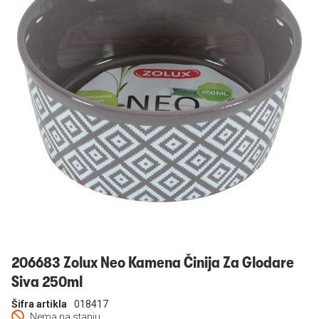
Prijavi se
206683 Zolux Neo Kamena Činija Za Glodare
Siva 250ml
Šifra artikla
018417
Nema na stanju