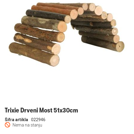
Prijavi se
Trixie Drveni Most 51x30cm
Šifra artikla
022946
Nema na stanju