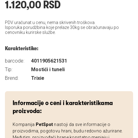
1.120,00 RSD
PDV uračunat u cenu, nema skrivenih troškova.
Isporuka porudžbina koje prelaze 30kg se obračunavaju po
cenovniku kurirske službe.
Karakteristike:
barcode:
4011905621531
Tip:
Mostići i tuneli
Brend:
Trixie
Informacije o ceni i karakteristikama
proizvoda:
Kompanija
PetSpot
nastoji da sve informacije o
proizvodima, pogotovu hrani, budu redovno ažurirane.
Međutim, proizvođači hrane konstatno menjaju i