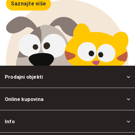
Saznajte više
Prodajni objekti
Online kupovina
Opšti uslovi
Info
Politika privatnosti