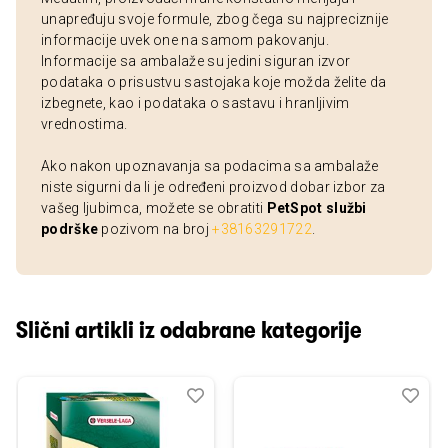
unapređuju svoje formule, zbog čega su najpreciznije
informacije uvek one na samom pakovanju.
Informacije sa ambalaže su jedini siguran izvor
podataka o prisustvu sastojaka koje možda želite da
izbegnete, kao i podataka o sastavu i hranljivim
vrednostima.
Ako nakon upoznavanja sa podacima sa ambalaže
niste sigurni da li je određeni proizvod dobar izbor za
vašeg ljubimca, možete se obratiti
PetSpot službi
podrške
pozivom na broj
+38163291722
.
Slični artikli iz odabrane kategorije
Dodaj
Uporedi
Dod
Upo
u
u
listu
listu