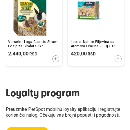
želja
želj
Versele - Laga Cubetto Straw
Leopet Nature Piljevina sa
Posip za Glodare 5kg
Aromom Limuna 900g / 15L
2.440,00
420,00
RSD
RSD
DODAJTE U KORPU
DODAJ
Loyalty program
Preuzmite PetSpot mobilnu loyalty aplikaciju i registrujte
korisnički nalog. Očekuju vas brojni popusti i pogodnosti.