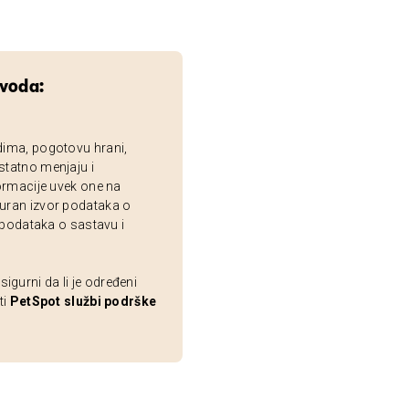
zvoda:
dima, pogotovu hrani,
statno menjaju i
ormacije uvek one na
uran izvor podataka o
 podataka o sastavu i
gurni da li je određeni
ti
PetSpot službi podrške