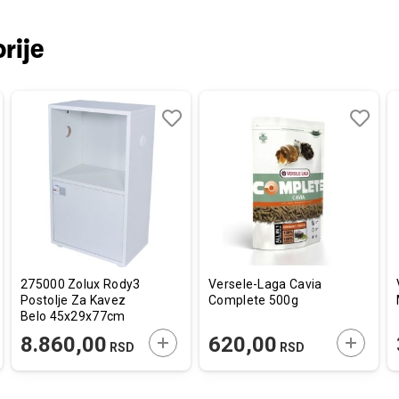
rije
aj
redi
Dodaj
Uporedi
Dodaj
Uporedi
u
u
listu
listu
a
želja
želja
275000 Zolux Rody3
Versele-Laga Cavia
Postolje Za Kavez
Complete 500g
Belo 45x29x77cm
AJTE U KORPU
DODAJTE U KORPU
DODAJT
8.860,00
620,00
RSD
RSD