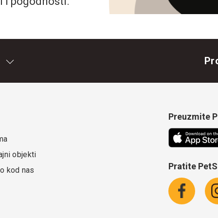
i i pogodnosti.
Pr
Preuzmite Pe
ma
jni objekti
Pratite Pet
o kod nas