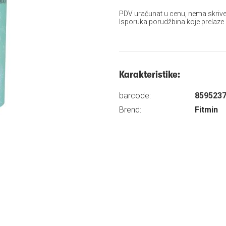
PDV uračunat u cenu, nema skrive
Isporuka porudžbina koje prelaze
Karakteristike:
barcode:
859523
Brend:
Fitmin