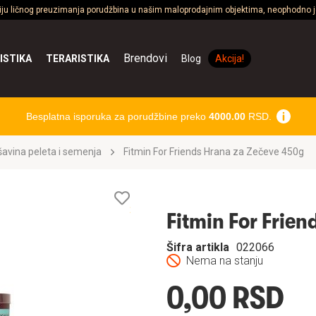
ciju ličnog preuzimanja porudžbina u našim maloprodajnim objektima, neophodno je
Brendovi
ISTIKA
TERARISTIKA
Blog
Akcija!
Besplatna isporuka za porudžbine preko
4000.00
RSD.
avina peleta i semenja
Fitmin For Friends Hrana za Zečeve 450g
Lista
želja
Fitmin For Frie
Šifra artikla
022066
Nema na stanju
0,00 RSD