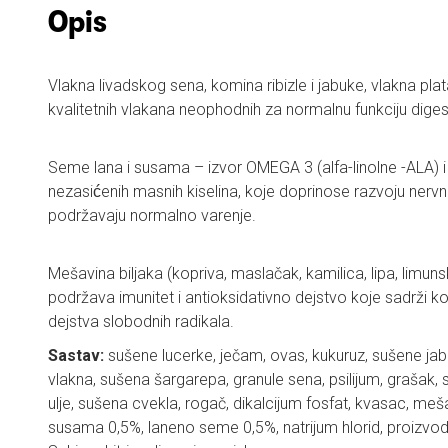
Opis
Vlakna livadskog sena, komina ribizle i jabuke, vlakna plata
kvalitetnih vlakana neophodnih za normalnu funkciju digest
Seme lana i susama – izvor OMEGA 3 (alfa-linolne -ALA) i
nezasićenih masnih kiselina, koje doprinose razvoju nerv
podržavaju normalno varenje.
Mešavina biljaka (kopriva, maslačak, kamilica, lipa, limuns
podržava imunitet i antioksidativno dejstvo koje sadrži komp
dejstva slobodnih radikala.
Sastav:
sušene lucerke, ječam, ovas, kukuruz, sušene jab
vlakna, sušena šargarepa, granule sena, psilijum, grašak, s
ulje, sušena cvekla, rogač, dikalcijum fosfat, kvasac, meš
susama 0,5%, laneno seme 0,5%, natrijum hlorid, proizvod