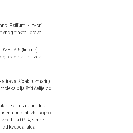
na (Psillium) - izvori
ivnog trakta i creva.
 OMEGA 6 (linolne)
nog sistema i mozga i
ka trava, šipak ruzmarin) -
leks bilja štiti ćelije od
uke i komina, prirodna
ušena crna ribizla, sojino
avina bilja 0,9%, seme
i od kvasca, alga