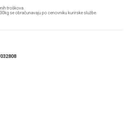
nih troškova.
 30kg se obračunavaju po cenovniku kurirske službe.
7032808