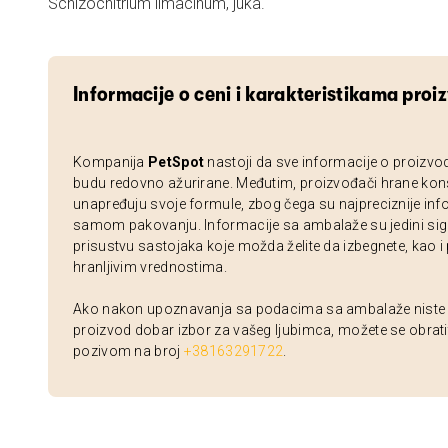
Schizochitrium limacinum, juka.
Informacije o ceni i karakteristikama proi
Kompanija
PetSpot
nastoji da sve informacije o proizvo
budu redovno ažurirane. Međutim, proizvođači hrane kon
unapređuju svoje formule, zbog čega su najpreciznije inf
samom pakovanju. Informacije sa ambalaže su jedini sig
prisustvu sastojaka koje možda želite da izbegnete, kao i
hranljivim vrednostima.
Ako nakon upoznavanja sa podacima sa ambalaže niste si
proizvod dobar izbor za vašeg ljubimca, možete se obrati
pozivom na broj
+38163291722
.