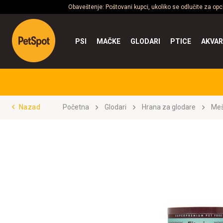
Obaveštenje: Poštovani kupci, ukoliko se odlučite za op
PSI
MAČKE
GLODARI
PTICE
AKVAR
Nazad
Početna
Glodari
Hrana za glodare
Meš