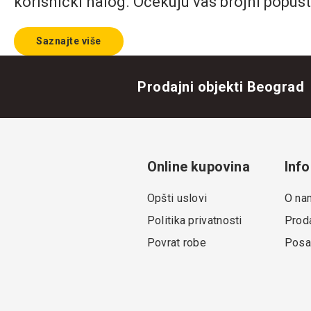
korisnički nalog. Očekuju vas brojni popust
Saznajte više
Prodajni objekti Beograd
Online kupovina
Info
Opšti uslovi
O na
Politika privatnosti
Proda
Povrat robe
Posa