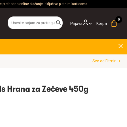
 prethodno online plaćanje isključivo platnim karticama.
Prijava
Korpa
Sve od Fitmin
nds Hrana za Zečeve 450g