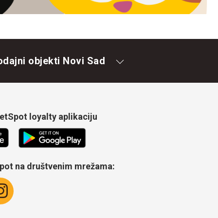
odajni objekti Novi Sad
tSpot loyalty aplikaciju
Spot na društvenim mrežama: