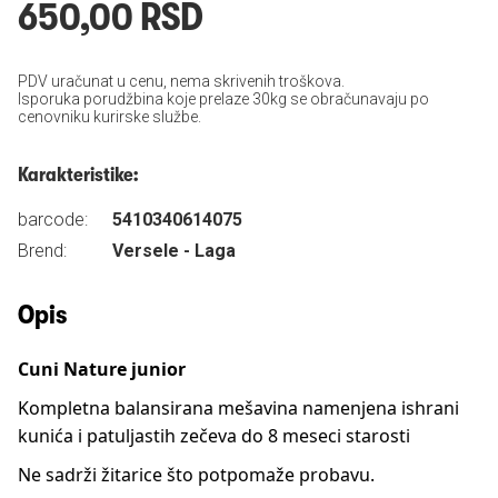
650,00 RSD
PDV uračunat u cenu, nema skrivenih troškova.
Isporuka porudžbina koje prelaze 30kg se obračunavaju po
cenovniku kurirske službe.
Karakteristike:
barcode:
5410340614075
Brend:
Versele - Laga
Opis
Cuni Nature junior
Kompletna balansirana mešavina namenjena ishrani
kunića i patuljastih zečeva do 8 meseci starosti
Ne sadrži žitarice što potpomaže probavu.