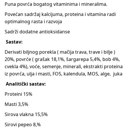
Puna povrća bogatog vitaminima i mineralima.
Povećan sadržaj kalcijuma, proteina i vitamina radi
optimalnog rasta i razvoja
Sadrži dodatne antioksidanse
Sastav:
Derivati biljnog porekla ( mačija trava, trave i bilje )
20%, povrće ( grašak 18,1%, šargarepa 5,4%, bob 4%,
cvekla 4%), voće, semenje, minerali, ekstrakti proteina
iz povrća, ulja i masti, FOS, kalendula, MOS, alge, juka
Analitički sastav:
Proteini 15%
Masti 3,5%
Sirova vlakna 15,5%
Sirovi pepeo 8,%