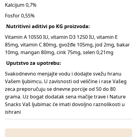
Kalcijum 0,7%
Fosfor 0,55%
Nutritivni aditivi po KG proizvoda:
Vitamin A 10550 IU, vitamin D3 1250 IU, vitamin E
85mg, vitamin C 80mg, gvožđe 105mg, jod 2mg, bakar
10mg, mangan 80mg, cink 75mg, selen 0,21mg
Uputstvo za upotrebu:
Svakodnevno menjajte vodu i dodajte svežu hranu
Vašem ljubimcu. U zavisnosti od veličine i rase Vašeg
zeca preporučuju se dnevne porcije od 50 do 80
grama. Uz bogat dodatak sena mačije trave i Nature
Snacks Vaš ljubimac će imati dovoljno raznolikosti u
ishrani