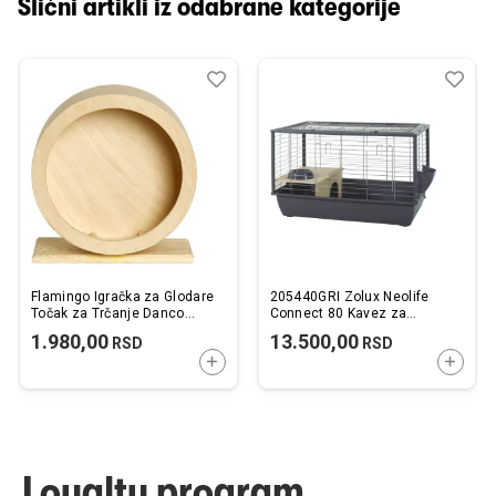
Slični artikli iz odabrane kategorije
Dodaj
Uporedi
Dod
Upo
u
u
listu
listu
želja
želj
Flamingo Igračka za Glodare
205440GRI Zolux Neolife
Točak za Trčanje Danco
Connect 80 Kavez za
20x10x22x20cm
Zečeve i Morsko Prase Sivi
1.980,00
13.500,00
RSD
RSD
80x48x52,5cm
DODAJTE U KORPU
DODAJ
Loyalty program