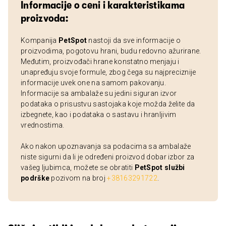
Informacije o ceni i karakteristikama
proizvoda:
Kompanija
PetSpot
nastoji da sve informacije o
proizvodima, pogotovu hrani, budu redovno ažurirane.
Međutim, proizvođači hrane konstatno menjaju i
unapređuju svoje formule, zbog čega su najpreciznije
informacije uvek one na samom pakovanju.
Informacije sa ambalaže su jedini siguran izvor
podataka o prisustvu sastojaka koje možda želite da
izbegnete, kao i podataka o sastavu i hranljivim
vrednostima.
Ako nakon upoznavanja sa podacima sa ambalaže
niste sigurni da li je određeni proizvod dobar izbor za
vašeg ljubimca, možete se obratiti
PetSpot službi
podrške
pozivom na broj
+38163291722
.