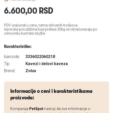
6.600,00 RSD
PDV uračunat u cenu, nema skrivenih troškova.
Isporuka porudžbina koje prelaze 30kg se obračunavaju po
cenovniku kurirske službe.
Karakteristike:
barcode:
3336022060218
Tip:
Kavezi i delovi kaveza
Brend:
Zolux
Informacije o ceni i karakteristikama
proizvoda:
Kompanija
PetSpot
nastoji da sve informacije o