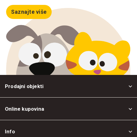
Saznajte više
Prodajni objekti
Online kupovina
Opšti uslovi
Info
Politika privatnosti