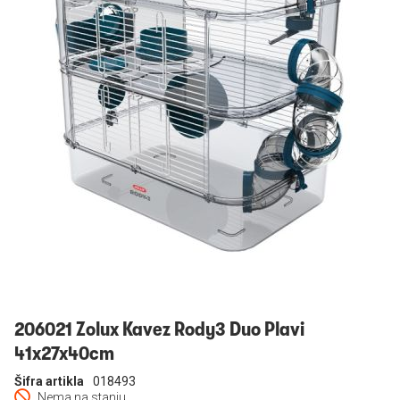
Prijavi se
206021 Zolux Kavez Rody3 Duo Plavi
41x27x40cm
Šifra artikla
018493
Nema na stanju