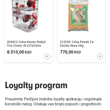
listu
listu
želja
želj
206023 Zolux Kavez Rody3
212030 Zolux Pesak Za
Trio Crveni 41x27x53cm
Činčilu Kesa 2Kg
8.510,00
770,00
RSD
RSD
DODAJTE U KORPU
DODAJ
Loyalty program
Preuzmite PetSpot mobilnu loyalty aplikaciju i registrujte
korisnički nalog. Očekuju vas brojni popusti i pogodnosti.