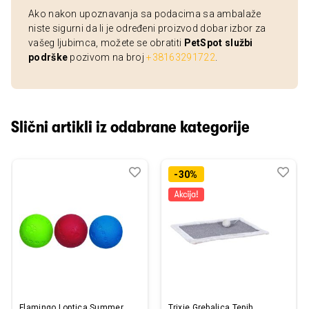
Ako nakon upoznavanja sa podacima sa ambalaže
niste sigurni da li je određeni proizvod dobar izbor za
vašeg ljubimca, možete se obratiti
PetSpot službi
podrške
pozivom na broj
+38163291722
.
Slični artikli iz odabrane kategorije
Dodaj
Uporedi
Dod
Upo
-30%
u
u
listu
listu
želja
želj
Flamingo Loptica Summer
Trixie Grebalica Tepih