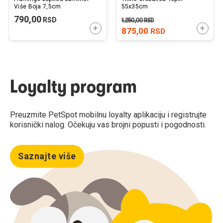
Više Boja 7,5cm
55x35cm
790,00
RSD
1.250,00
RSD
DODAJTE U KORPU
DODAJ
875,00
RSD
Loyalty program
Preuzmite PetSpot mobilnu loyalty aplikaciju i registrujte
korisnički nalog. Očekuju vas brojni popusti i pogodnosti.
Saznajte više