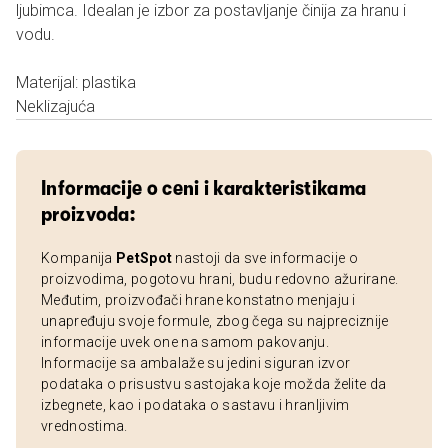
ljubimca. Idealan je izbor za postavljanje činija za hranu i
vodu.
Materijal: plastika
Neklizajuća
Informacije o ceni i karakteristikama
proizvoda:
Kompanija
PetSpot
nastoji da sve informacije o
proizvodima, pogotovu hrani, budu redovno ažurirane.
Međutim, proizvođači hrane konstatno menjaju i
unapređuju svoje formule, zbog čega su najpreciznije
informacije uvek one na samom pakovanju.
Informacije sa ambalaže su jedini siguran izvor
podataka o prisustvu sastojaka koje možda želite da
izbegnete, kao i podataka o sastavu i hranljivim
vrednostima.