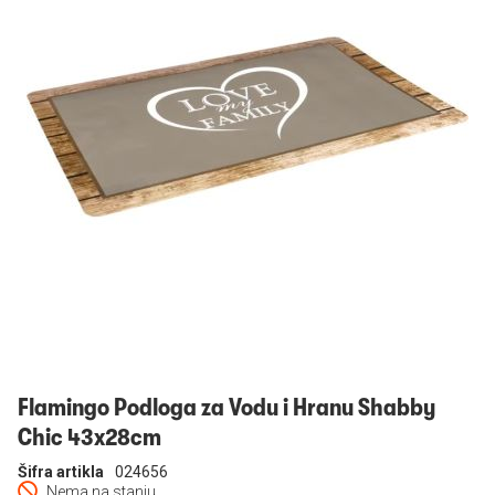
Prijavi se
Flamingo Podloga za Vodu i Hranu Shabby
Chic 43x28cm
Šifra artikla
024656
Nema na stanju