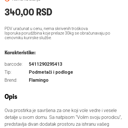
340,00 RSD
PDV uračunat u cenu, nema skrivenih troškova.
Isporuka porudžbina koje prelaze 30kg se obračunavaju po
cenovniku kurirske službe.
Karakteristike:
barcode:
5411290295413
Tip:
Podmetači i podloge
Brend:
Flamingo
Opis
Ova prostirka je savršena za one koji vole vedre i vesele
detalje u svom domu. Sa natpisom "Volim svoju porodicu",
predstavlja divan dodatak prostoru za ishranu vašeg