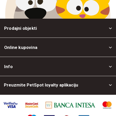
Prodajni objekti
Online kupovina
Opšti uslovi
Info
Politika privatnosti
O nama
Povrat robe
Preuzmite PetSpot loyalty aplikaciju
Prodajni objekti
Posao kod nas