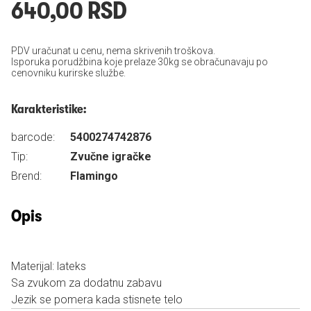
640,00 RSD
PDV uračunat u cenu, nema skrivenih troškova.
Isporuka porudžbina koje prelaze 30kg se obračunavaju po
cenovniku kurirske službe.
Karakteristike:
barcode:
5400274742876
Tip:
Zvučne igračke
Brend:
Flamingo
Opis
Materijal: lateks
Sa zvukom za dodatnu zabavu
Jezik se pomera kada stisnete telo