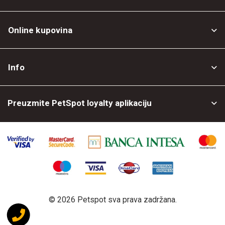
Online kupovina
Opšti uslovi
Info
Politika privatnosti
O nama
Povrat robe
Preuzmite PetSpot loyalty aplikaciju
Prodajni objekti
Posao kod nas
©
2026 Petspot sva prava zadržana.