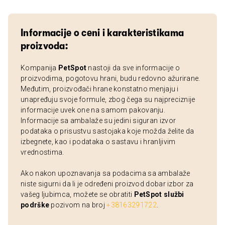
Informacije o ceni i karakteristikama
proizvoda:
Kompanija
PetSpot
nastoji da sve informacije o
proizvodima, pogotovu hrani, budu redovno ažurirane.
Međutim, proizvođači hrane konstatno menjaju i
unapređuju svoje formule, zbog čega su najpreciznije
informacije uvek one na samom pakovanju.
Informacije sa ambalaže su jedini siguran izvor
podataka o prisustvu sastojaka koje možda želite da
izbegnete, kao i podataka o sastavu i hranljivim
vrednostima.
Ako nakon upoznavanja sa podacima sa ambalaže
niste sigurni da li je određeni proizvod dobar izbor za
vašeg ljubimca, možete se obratiti
PetSpot službi
podrške
pozivom na broj
+38163291722
.