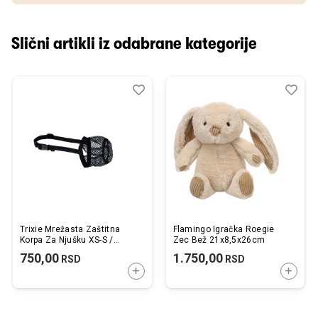
Slični artikli iz odabrane kategorije
Dodaj
Uporedi
Dod
Upo
u
u
listu
listu
želja
želj
Trixie Mrežasta Zaštitna
Flamingo Igračka Roegie
Korpa Za Njušku XS-S /
Zec Bež 21x8,5x26cm
15cm
750,00
1.750,00
RSD
RSD
DODAJTE U KORPU
DODAJ