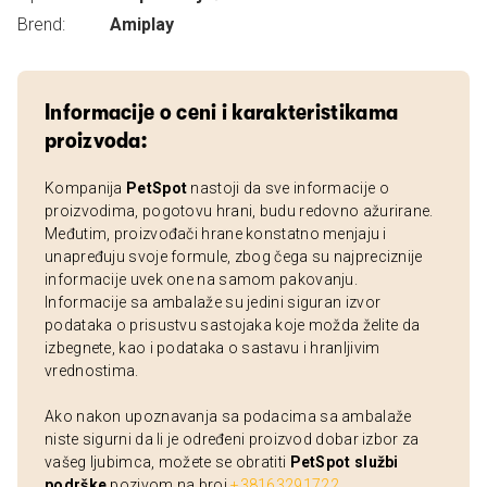
Brend:
Amiplay
Informacije o ceni i karakteristikama
proizvoda:
Kompanija
PetSpot
nastoji da sve informacije o
proizvodima, pogotovu hrani, budu redovno ažurirane.
Međutim, proizvođači hrane konstatno menjaju i
unapređuju svoje formule, zbog čega su najpreciznije
informacije uvek one na samom pakovanju.
Informacije sa ambalaže su jedini siguran izvor
podataka o prisustvu sastojaka koje možda želite da
izbegnete, kao i podataka o sastavu i hranljivim
vrednostima.
Ako nakon upoznavanja sa podacima sa ambalaže
niste sigurni da li je određeni proizvod dobar izbor za
vašeg ljubimca, možete se obratiti
PetSpot službi
podrške
pozivom na broj
+38163291722
.