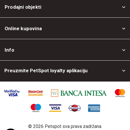
Prodajni objekti
Online kupovina
Opšti uslovi
Info
Politika privatnosti
O nama
Povrat robe
Preuzmite PetSpot loyalty aplikaciju
Prodajni objekti
Posao kod nas
©
2026 Petspot sva prava zadržana.