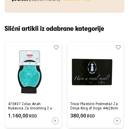
Slični artikli iz odabrane kategorije
Dodaj
Uporedi
Dod
Upo
u
u
listu
listu
želja
želj
470837 Zolux Anah
Trixie Plastični Podmetač Za
Rukavica Za Grooming 2 u 1
Činije King of Dogs 44x28cm
17x23cm
1.160,00
380,00
RSD
RSD
DODAJTE U KORPU
DODAJ