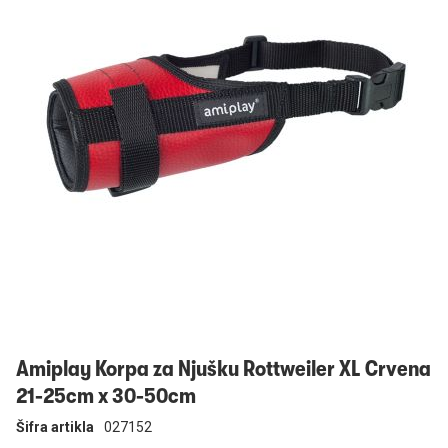
Prijavi se
Amiplay Korpa za Njušku Rottweiler XL Crvena
21-25cm x 30-50cm
Šifra artikla
027152