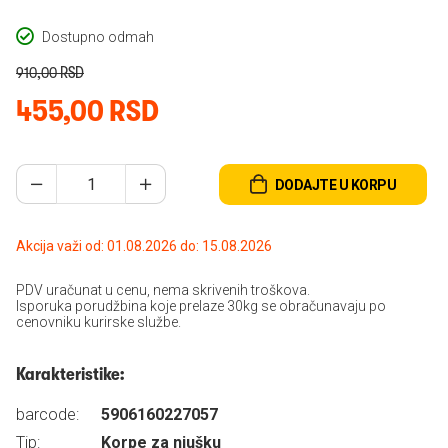
Dostupno odmah
910,00 RSD
455,00 RSD
DODAJTE U KORPU
Akcija važi od: 01.08.2026 do: 15.08.2026
PDV uračunat u cenu, nema skrivenih troškova.
Isporuka porudžbina koje prelaze 30kg se obračunavaju po
cenovniku kurirske službe.
Karakteristike:
barcode:
5906160227057
Tip:
Korpe za njušku