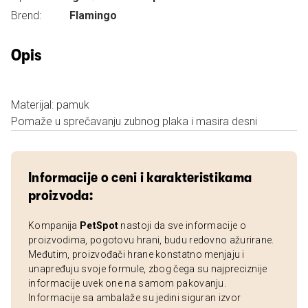
Brend:
Flamingo
Opis
Materijal: pamuk
Pomaže u sprečavanju zubnog plaka i masira desni
Informacije o ceni i karakteristikama
proizvoda:
Kompanija
PetSpot
nastoji da sve informacije o
proizvodima, pogotovu hrani, budu redovno ažurirane.
Međutim, proizvođači hrane konstatno menjaju i
unapređuju svoje formule, zbog čega su najpreciznije
informacije uvek one na samom pakovanju.
Informacije sa ambalaže su jedini siguran izvor