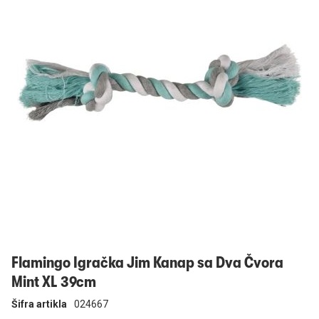
Prijavi se
Flamingo Igračka Jim Kanap sa Dva Čvora
Mint XL 39cm
Šifra artikla
024667