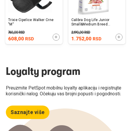
Trixie Cipelice Walker Crne
Calibra Dog Life Junior
"M"
Small&Medium Breed
Jagnjetina 2,5kg
760,00
RSD
2.190,00
RSD
DODAJTE U KORPU
DODAJ
608,00
1.752,00
RSD
RSD
Loyalty program
Preuzmite PetSpot mobilnu loyalty aplikaciju i registrujte
korisnički nalog. Očekuju vas brojni popusti i pogodnosti.
Saznajte više