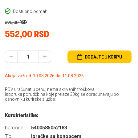
Dostupno odmah
690,00 RSD
552,00 RSD
DODAJTE U KORPU
Akcija važi od: 10.08.2026 do: 11.08.2026
PDV uračunat u cenu, nema skrivenih troškova.
Isporuka porudžbina koje prelaze 30kg se obračunavaju po
cenovniku kurirske službe.
Karakteristike:
barcode:
5400585052183
Tip:
Igračke sa konopcem