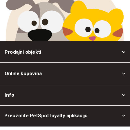
Prodajni objekti
Online kupovina
Opšti uslovi
Info
Politika privatnosti
O nama
Povrat robe
Preuzmite PetSpot loyalty aplikaciju
Prodajni objekti