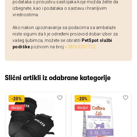
podataka o prisustvu sastojaka koje možda želite da
izbegnete, kao i podataka o sastavu i hranljivim
vrednostima.
Ako nakon upoznavanja sa podacima sa ambalaže
niste sigurni da li je određeni proizvod dobar izbor za
vašeg ljubimca, možete se obratiti
PetSpot službi
podrške
pozivom na broj
+38163291722
.
Slični artikli iz odabrane kategorije
Dodaj
Uporedi
Dod
Upo
-20%
-20%
u
u
listu
listu
želja
želj