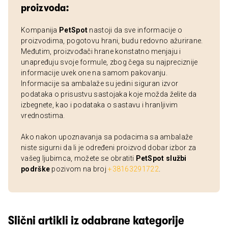
proizvoda:
Kompanija
PetSpot
nastoji da sve informacije o
proizvodima, pogotovu hrani, budu redovno ažurirane.
Međutim, proizvođači hrane konstatno menjaju i
unapređuju svoje formule, zbog čega su najpreciznije
informacije uvek one na samom pakovanju.
Informacije sa ambalaže su jedini siguran izvor
podataka o prisustvu sastojaka koje možda želite da
izbegnete, kao i podataka o sastavu i hranljivim
vrednostima.
Ako nakon upoznavanja sa podacima sa ambalaže
niste sigurni da li je određeni proizvod dobar izbor za
vašeg ljubimca, možete se obratiti
PetSpot službi
podrške
pozivom na broj
+38163291722
.
Slični artikli iz odabrane kategorije