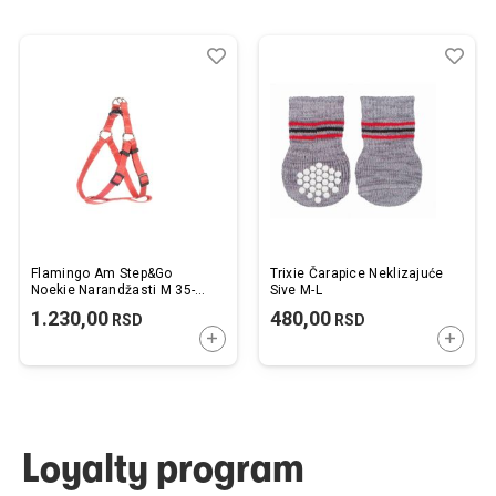
Dodaj
Uporedi
Dod
Upo
u
u
listu
listu
želja
želj
Flamingo Am Step&Go
Trixie Čarapice Neklizajuće
Noekie Narandžasti M 35-
Sive M-L
60cm 20mm
1.230,00
480,00
RSD
RSD
DODAJTE U KORPU
DODAJ
Loyalty program