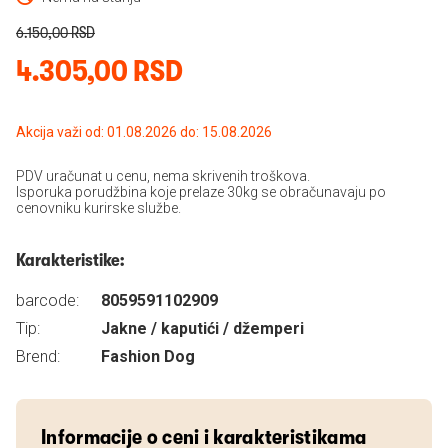
6.150,00 RSD
4.305,00 RSD
Akcija važi od: 01.08.2026 do: 15.08.2026
PDV uračunat u cenu, nema skrivenih troškova.
Isporuka porudžbina koje prelaze 30kg se obračunavaju po
cenovniku kurirske službe.
Karakteristike:
barcode:
8059591102909
Tip:
Jakne / kaputići / džemperi
Brend:
Fashion Dog
Informacije o ceni i karakteristikama