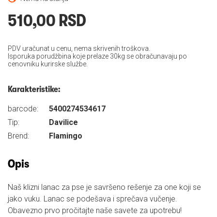
510,00 RSD
PDV uračunat u cenu, nema skrivenih troškova.
Isporuka porudžbina koje prelaze 30kg se obračunavaju po
cenovniku kurirske službe.
Karakteristike:
barcode:
5400274534617
Tip:
Davilice
Brend:
Flamingo
Opis
Naš klizni lanac za pse je savršeno rešenje za one koji se
jako vuku. Lanac se podešava i sprečava vučenje.
Obavezno prvo pročitajte naše savete za upotrebu!