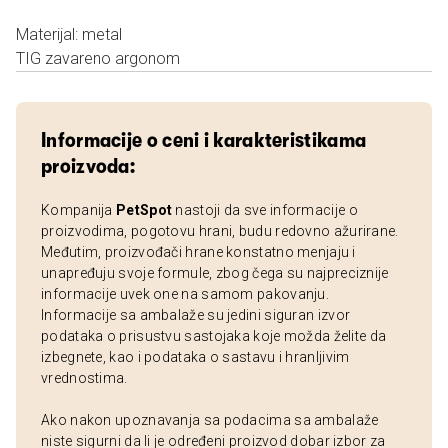
Materijal: metal
TIG zavareno argonom
Informacije o ceni i karakteristikama
proizvoda:
Kompanija
PetSpot
nastoji da sve informacije o
proizvodima, pogotovu hrani, budu redovno ažurirane.
Međutim, proizvođači hrane konstatno menjaju i
unapređuju svoje formule, zbog čega su najpreciznije
informacije uvek one na samom pakovanju.
Informacije sa ambalaže su jedini siguran izvor
podataka o prisustvu sastojaka koje možda želite da
izbegnete, kao i podataka o sastavu i hranljivim
vrednostima.
Ako nakon upoznavanja sa podacima sa ambalaže
niste sigurni da li je određeni proizvod dobar izbor za