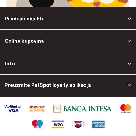
Prodajni objekti
Online kupovina
Opšti uslovi
Info
Politika privatnosti
O nama
Povrat robe
Preuzmite PetSpot loyalty aplikaciju
Prodajni objekti
Posao kod nas