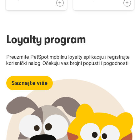
DODAJTE U KORPU
DODAJ
Loyalty program
Preuzmite PetSpot mobilnu loyalty aplikaciju i registrujte
korisnički nalog. Očekuju vas brojni popusti i pogodnosti.
Saznajte više