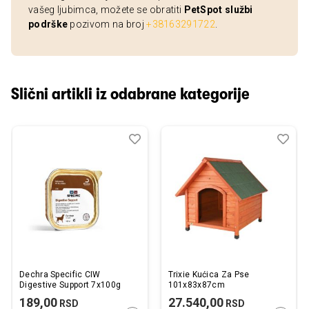
vašeg ljubimca, možete se obratiti
PetSpot službi
podrške
pozivom na broj
+38163291722
.
Slični artikli iz odabrane kategorije
Dodaj
Uporedi
Dod
Upo
u
u
listu
listu
želja
želj
Dechra Specific CIW
Trixie Kućica Za Pse
Digestive Support 7x100g
101x83x87cm
189,00
27.540,00
RSD
RSD