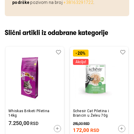
podrške
pozivom na broj
+38163291722
.
Slični artikli iz odabrane kategorije
Dodaj
Uporedi
Dod
Upo
-20%
u
u
listu
listu
želja
želj
Whiskas Briketi Piletina
Schesir Cat Piletina i
14kg
Brancin u Želeu 70g
7.250,00
RSD
215,00
RSD
DODAJTE U KORPU
DODAJ
172,00
RSD