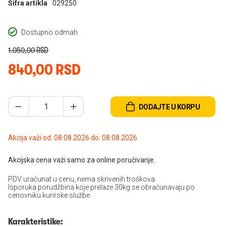
Šifra artikla
029250
Dostupno odmah
1.050,00 RSD
840,00 RSD
DODAJTE U KORPU
Akcija važi od: 08.08.2026 do: 08.08.2026
Akcijska cena važi samo za online poručivanje.
PDV uračunat u cenu, nema skrivenih troškova.
Isporuka porudžbina koje prelaze 30kg se obračunavaju po
cenovniku kurirske službe.
Karakteristike: