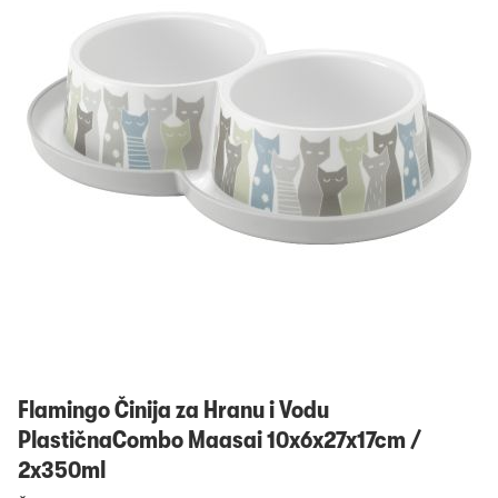
Prijavi se
Flamingo Činija za Hranu i Vodu
PlastičnaCombo Maasai 10x6x27x17cm /
2x350ml