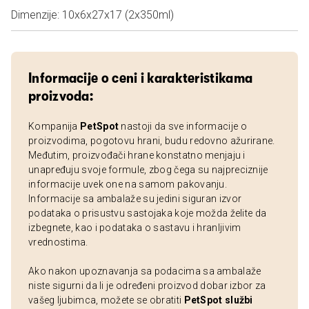
Dimenzije: 10x6x27x17 (2x350ml)
Informacije o ceni i karakteristikama
proizvoda:
Kompanija
PetSpot
nastoji da sve informacije o
proizvodima, pogotovu hrani, budu redovno ažurirane.
Međutim, proizvođači hrane konstatno menjaju i
unapređuju svoje formule, zbog čega su najpreciznije
informacije uvek one na samom pakovanju.
Informacije sa ambalaže su jedini siguran izvor
podataka o prisustvu sastojaka koje možda želite da
izbegnete, kao i podataka o sastavu i hranljivim
vrednostima.
Ako nakon upoznavanja sa podacima sa ambalaže
niste sigurni da li je određeni proizvod dobar izbor za
vašeg ljubimca, možete se obratiti
PetSpot službi