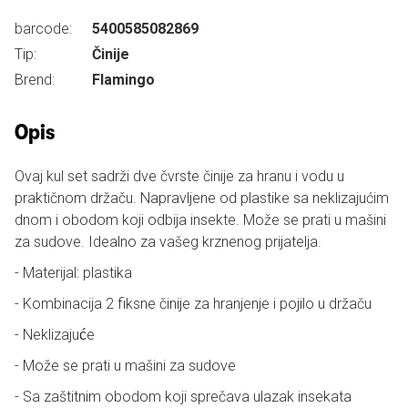
barcode:
5400585082869
Tip:
Činije
Brend:
Flamingo
Opis
Ovaj kul set sadrži dve čvrste činije za hranu i vodu u
praktičnom držaču. Napravljene od plastike sa neklizajućim
dnom i obodom koji odbija insekte. Može se prati u mašini
za sudove. Idealno za vašeg krznenog prijatelja.
- Materijal: plastika
- Kombinacija 2 fiksne činije za hranjenje i pojilo u držaču
- Neklizajuće
- Može se prati u mašini za sudove
- Sa zaštitnim obodom koji sprečava ulazak insekata