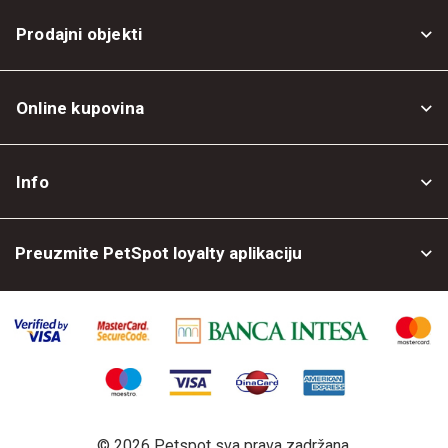
Prodajni objekti
Online kupovina
Opšti uslovi
Info
Politika privatnosti
O nama
Povrat robe
Preuzmite PetSpot loyalty aplikaciju
Prodajni objekti
Posao kod nas
©
2026 Petspot sva prava zadržana.