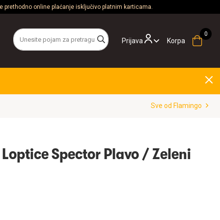
 prethodno online plaćanje isključivo platnim karticama.
Prijava
Korpa
Sve od Flamingo
Loptice Spector Plavo / Zeleni