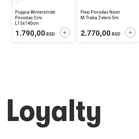
Puppia Winterstride
Flexi Povodac Neon
Povodac Crni
M Traka Zeleni 5m
L15x140cm
ODAJTE U KORPU
DODAJTE U KORPU
DOD
1.790,00
2.770,00
RSD
RSD
Loyalty