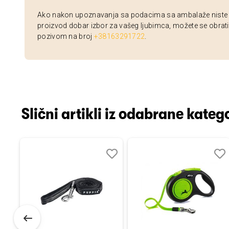
Ako nakon upoznavanja sa podacima sa ambalaže niste si
proizvod dobar izbor za vašeg ljubimca, možete se obrati
pozivom na broj
+38163291722
.
Slični artikli iz odabrane katego
Dodaj
Uporedi
Dodaj
Uporedi
Dod
Upo
u
u
u
listu
listu
listu
želja
želja
želj