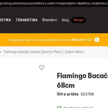
ciju ličnog preuzimanja porudžbina u našim maloprodajnim objektima, neophodno je
Brendovi
ISTIKA
TERARISTIKA
Blog
Akcija!
Besplatna isporuka za porudžbine preko
4000.00
RSD.
Flamingo Bacač Loptice Spector Plavo / Zeleni 68cm
Lista
želja
Flamingo Bacač 
68cm
Šifra artikla
024768