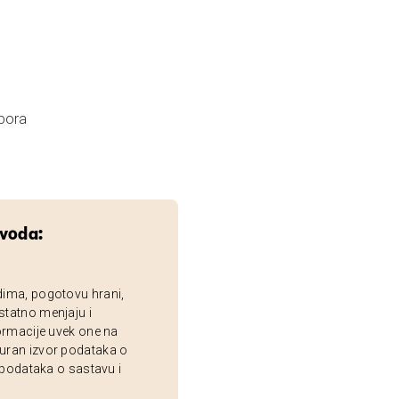
apora
zvoda:
dima, pogotovu hrani,
statno menjaju i
ormacije uvek one na
uran izvor podataka o
 podataka o sastavu i