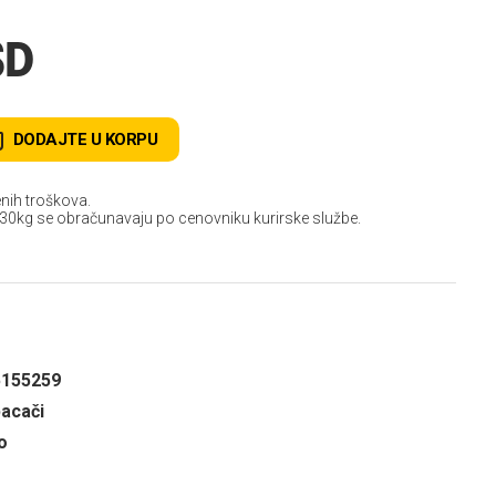
SD
DODAJTE U KORPU
nih troškova.
 30kg se obračunavaju po cenovniku kurirske službe.
5155259
bacači
o