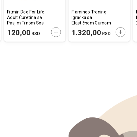
Fitmin Dog For Life
Flamingo Trening
Adult Ćuretina sa
Igračka sa
Pasjim Trnom Sos
Elastičnom Gumom
85g
Rekty Crveno / Crna
AJTE U KORPU
DODAJTE U KORPU
DODAJT
120,00
1.320,00
RSD
RSD
L 52x8,5x5,5cm