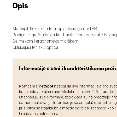
Opis
Materijal: fleksibilna termoplastična guma/TPR
Podignite igračku bez ruku i bacite je mnogo dalje bez n
Sa mekom i ergonomskom drškom
Uključujući tenisku lopticu
Informacije o ceni i karakteristikama proi
Kompanija
PetSpot
nastoji da sve informacije o proizvo
budu redovno ažurirane. Međutim, proizvođači hrane kon
unapređuju svoje formule, zbog čega su najpreciznije inf
samom pakovanju. Informacije sa ambalaže su jedini sig
prisustvu sastojaka koje možda želite da izbegnete, kao i
hranljivim vrednostima.