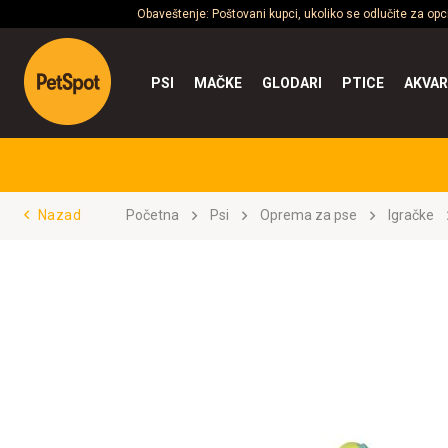
Obaveštenje: Poštovani kupci, ukoliko se odlučite za op
PSI
MAČKE
GLODARI
PTICE
AKVAR
Nazad
Početna
Psi
Oprema za pse
Igračke