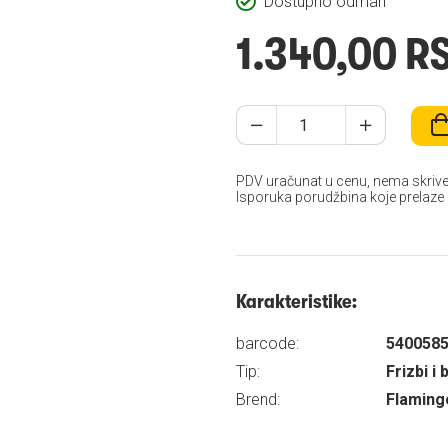
Dostupno odmah
1.340,00 R
PDV uračunat u cenu, nema skrive
Isporuka porudžbina koje prelaze
Karakteristike:
barcode:
540058
Tip:
Frizbi i 
Brend:
Flaming