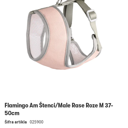
Prijavi se
Flamingo Am Štenci/Male Rase Roze M 37-
50cm
Šifra artikla
025900