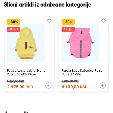
Slični artikli iz odabrane kategorije
Dodaj
Uporedi
Dod
Upo
-30%
-30%
u
u
listu
listu
želja
želj
Puppia Lasta Jakna Svetlo
Puppia Base Kabanica Roze
Žuta L 33x43x29cm
4L 52x86x55cm
4.250,00
RSD
5.900,00
RSD
DODAJTE U KORPU
DODAJ
2.975,00
4.130,00
RSD
RSD