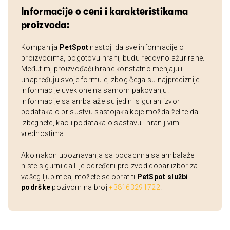
Informacije o ceni i karakteristikama
proizvoda:
Kompanija
PetSpot
nastoji da sve informacije o
proizvodima, pogotovu hrani, budu redovno ažurirane.
Međutim, proizvođači hrane konstatno menjaju i
unapređuju svoje formule, zbog čega su najpreciznije
informacije uvek one na samom pakovanju.
Informacije sa ambalaže su jedini siguran izvor
podataka o prisustvu sastojaka koje možda želite da
izbegnete, kao i podataka o sastavu i hranljivim
vrednostima.
Ako nakon upoznavanja sa podacima sa ambalaže
niste sigurni da li je određeni proizvod dobar izbor za
vašeg ljubimca, možete se obratiti
PetSpot službi
podrške
pozivom na broj
+38163291722
.