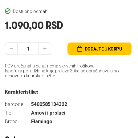
Dostupno odmah
1.090,00 RSD
DODAJTE U KORPU
PDV uračunat u cenu, nema skrivenih troškova.
Isporuka porudžbina koje prelaze 30kg se obračunavaju po
cenovniku kurirske službe.
Karakteristike:
barcode:
5400585134322
Tip:
Amovi i prsluci
Brend:
Flamingo