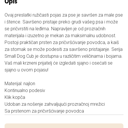
Opis
Ovaj preslatki ružičasti pojas za pse je savršen za male pse
i štence. Savršeno pristaje preko grudi vašeg psa i može
se pričvrstiti na leđima. Napravljen je od prozračnih
materijala i izuzetno je mekan za maksimalnu udobnost.
Postoji praktičan prsten za pričvršćivanje povodca, a kaiš
za stomak se može podesiti za savršeno pristajanje. Serija
Small Dog Cub je dostupna u različitim veličinama i bojama.
Vaš mali krzneni prijatelj će izgledati sjajno i osećati se
sjajno u ovom pojasu!
Materijal: najlon
Kontinualno podesiv
Klik kopča
Udoban za nošenje zahvaljujući prozračnoj mrežici
Sa prstenom za pričvršćivanje povodca