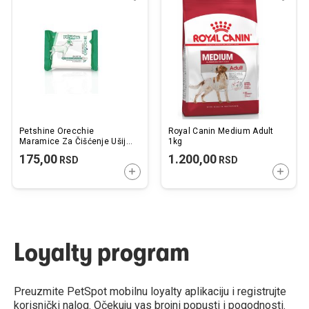
u
u
listu
listu
želja
želj
Petshine Orecchie
Royal Canin Medium Adult
Maramice Za Čišćenje Ušiju
1kg
15 kom.
175,00
1.200,00
RSD
RSD
DODAJTE U KORPU
DODAJ
Loyalty program
Preuzmite PetSpot mobilnu loyalty aplikaciju i registrujte
korisnički nalog. Očekuju vas brojni popusti i pogodnosti.