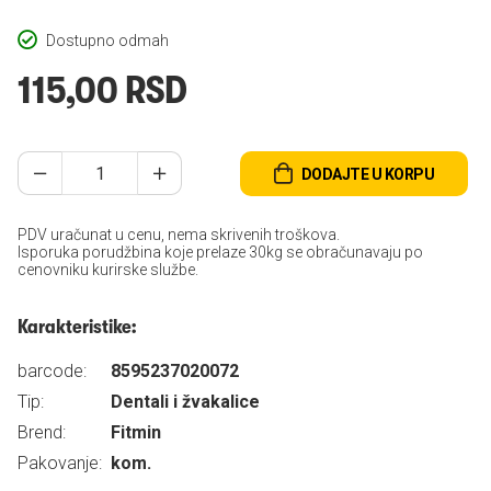
Dostupno odmah
115,00 RSD
DODAJTE U KORPU
PDV uračunat u cenu, nema skrivenih troškova.
Isporuka porudžbina koje prelaze 30kg se obračunavaju po
cenovniku kurirske službe.
Karakteristike:
barcode:
8595237020072
Tip:
Dentali i žvakalice
Brend:
Fitmin
Pakovanje:
kom.