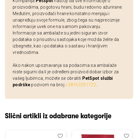
Kompanija
PetSpot
nastoji da sve informacije o
proizvodima, pogotovu hrani, budu redovno ažurirane.
Međutim, proizvođači hrane konstatno menjaju i
unapređuju svoje formule, zbog čega su najpreciznije
informacije uvek one na samom pakovanju.
Informacije sa ambalaže su jedini siguran izvor
podataka o prisustvu sastojaka koje možda želite da
izbegnete, kao i podataka o sastavu i hranljivim
vrednostima.
Ako nakon upoznavanja sa podacima sa ambalaže
niste sigurni da li je određeni proizvod dobar izbor za
vašeg ljubimca, možete se obratiti
PetSpot službi
podrške
pozivom na broj
+38163291722
.
Slični artikli iz odabrane kategorije
Dodaj
Uporedi
Dod
Upo