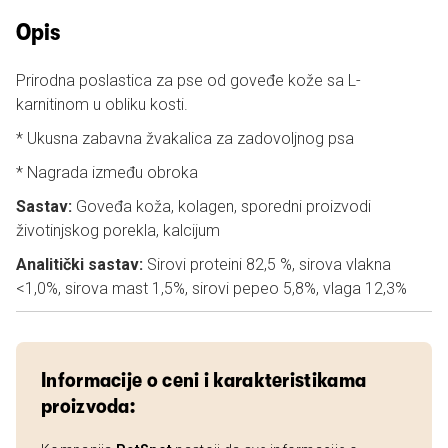
Opis
Prirodna poslastica za pse od goveđe kože sa L-
karnitinom u obliku kosti.
* Ukusna zabavna žvakalica za zadovoljnog psa
* Nagrada između obroka
Sastav:
Goveđa koža, kolagen, sporedni proizvodi
životinjskog porekla, kalcijum
Analitički sastav:
Sirovi proteini 82,5 %, sirova vlakna
<1,0%, sirova mast 1,5%, sirovi pepeo 5,8%, vlaga 12,3%
Informacije o ceni i karakteristikama
proizvoda: