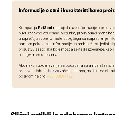
Informacije o ceni i karakteristikama proi
Kompanija
PetSpot
nastoji da sve informacije o proizvo
budu redovno ažurirane. Međutim, proizvođači hrane kon
unapređuju svoje formule, zbog čega su najpreciznije inf
samom pakovanju. Informacije sa ambalaže su jedini sig
prisustvu sastojaka koje možda želite da izbegnete, kao i
hranljivim vrednostima.
Ako nakon upoznavanja sa podacima sa ambalaže niste si
proizvod dobar izbor za vašeg ljubimca, možete se obrati
pozivom na broj
+38163291722
.