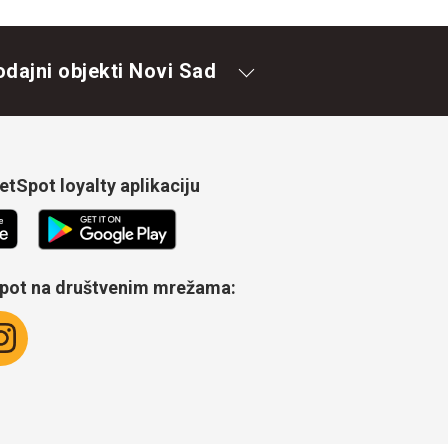
odajni objekti Novi Sad
tSpot loyalty aplikaciju
Spot na društvenim mrežama: