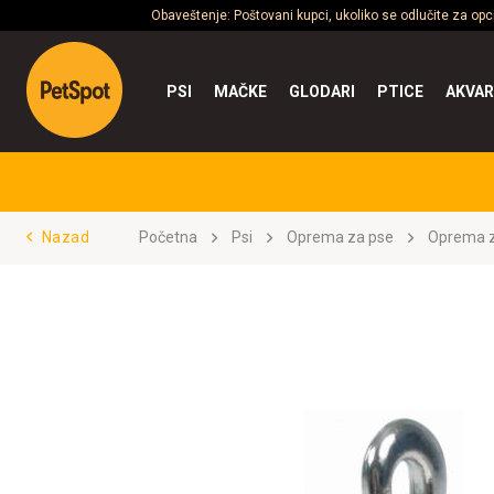
Obaveštenje: Poštovani kupci, ukoliko se odlučite za op
PSI
MAČKE
GLODARI
PTICE
AKVAR
Nazad
Početna
Psi
Oprema za pse
Oprema z