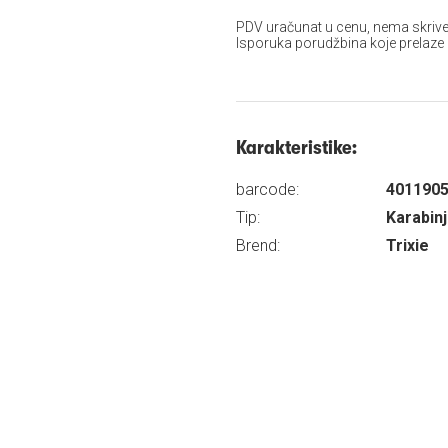
PDV uračunat u cenu, nema skrive
Isporuka porudžbina koje prelaze
Karakteristike:
barcode:
401190
Tip:
Karabinj
Brend:
Trixie