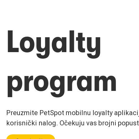
Loyalty
program
Preuzmite PetSpot mobilnu loyalty aplikaciju
korisnički nalog. Očekuju vas brojni popust