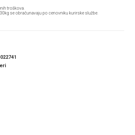
nih troškova.
 30kg se obračunavaju po cenovniku kurirske službe.
5022741
eri