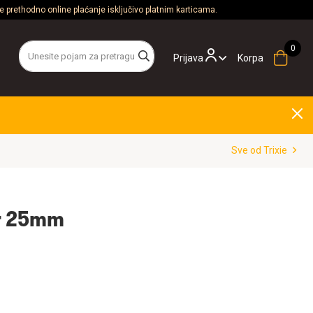
 prethodno online plaćanje isključivo platnim karticama.
Prijava
Korpa
Sve od Trixie
er 25mm