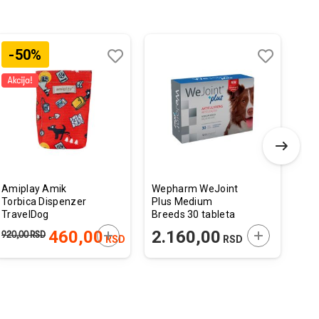
-50%
Dodaj
Uporedi
Dodaj
Uporedi
u
u
listu
listu
želja
želja
Amiplay Amik
Wepharm WeJoint
Fla
Torbica Dispenzer
Plus Medium
Mis
TravelDog
Breeds 30 tableta
Kan
6x2x11cm
R6
 U KORPU
DODAJTE U KORPU
DODAJTE U 
460,00
2.160,00
7
920,00
RSD
RSD
RSD