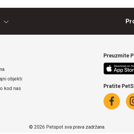
Pr
Preuzmite Pe
ma
jni objekti
Pratite Pet
o kod nas
©
2026 Petspot sva prava zadržana.