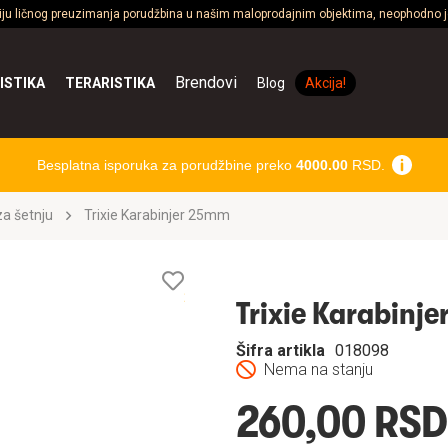
ciju ličnog preuzimanja porudžbina u našim maloprodajnim objektima, neophodno je
Brendovi
ISTIKA
TERARISTIKA
Blog
Akcija!
Besplatna isporuka za porudžbine preko
4000.00
RSD.
a šetnju
Trixie Karabinjer 25mm
Lista
želja
Trixie Karabinj
Šifra artikla
018098
Nema na stanju
260,00 RSD