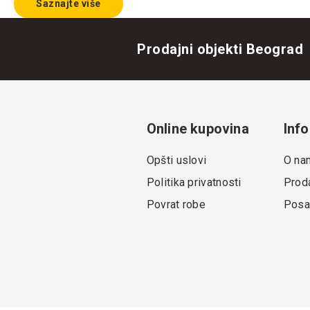
Saznajte više
Prodajni objekti Beograd
Online kupovina
Info
Opšti uslovi
O na
Politika privatnosti
Proda
Povrat robe
Posa