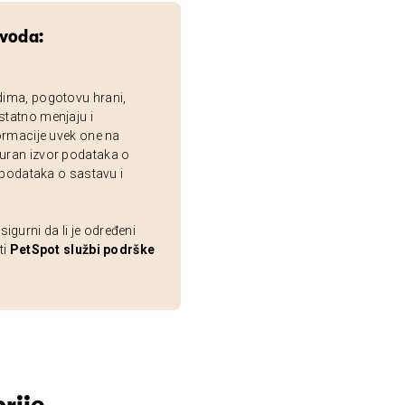
zvoda:
dima, pogotovu hrani,
statno menjaju i
ormacije uvek one na
uran izvor podataka o
 podataka o sastavu i
gurni da li je određeni
ti
PetSpot službi podrške