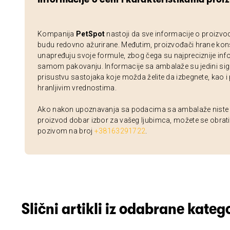
Kompanija
PetSpot
nastoji da sve informacije o proizvo
budu redovno ažurirane. Međutim, proizvođači hrane kon
unapređuju svoje formule, zbog čega su najpreciznije inf
samom pakovanju. Informacije sa ambalaže su jedini sig
prisustvu sastojaka koje možda želite da izbegnete, kao i
hranljivim vrednostima.
Ako nakon upoznavanja sa podacima sa ambalaže niste si
proizvod dobar izbor za vašeg ljubimca, možete se obrati
pozivom na broj
+38163291722
.
Slični artikli iz odabrane katego