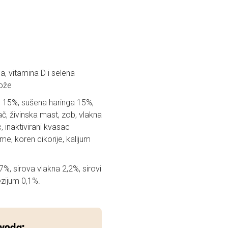
a, vitamina D i selena
kože
 15%, sušena haringa 15%,
nač, živinska mast, zob, vlakna
 inaktivirani kvasac
e, koren cikorije, kalijum
17%, sirova vlakna 2,2%, sirovi
ezijum 0,1%.
zvoda: