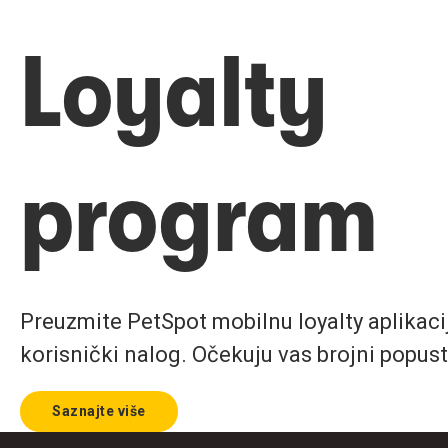
Loyalty
program
Preuzmite PetSpot mobilnu loyalty aplikaciju
korisnički nalog. Očekuju vas brojni popust
Saznajte više