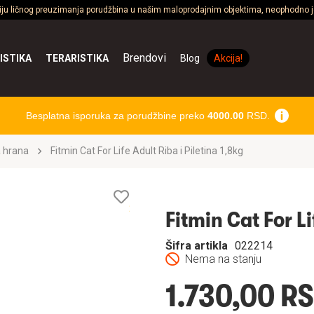
ciju ličnog preuzimanja porudžbina u našim maloprodajnim objektima, neophodno je
Brendovi
ISTIKA
TERARISTIKA
Blog
Akcija!
Besplatna isporuka za porudžbine preko
4000.00
RSD.
 hrana
Fitmin Cat For Life Adult Riba i Piletina 1,8kg
Lista
želja
Fitmin Cat For Li
Šifra artikla
022214
Nema na stanju
1.730,00 R