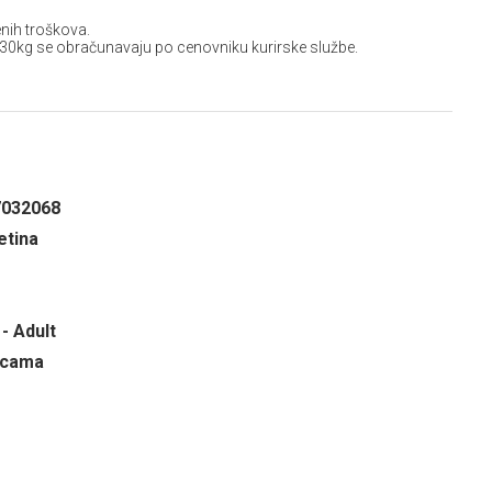
nih troškova.
 30kg se obračunavaju po cenovniku kurirske službe.
7032068
letina
- Adult
ricama