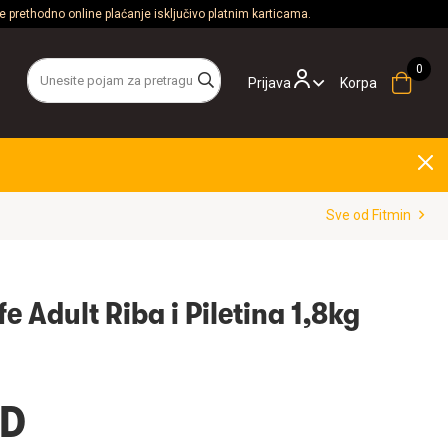
 prethodno online plaćanje isključivo platnim karticama.
Prijava
Korpa
Sve od Fitmin
fe Adult Riba i Piletina 1,8kg
SD