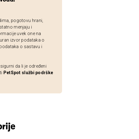
dima, pogotovu hrani,
statno menjaju i
ormacije uvek one na
uran izvor podataka o
 podataka o sastavu i
gurni da li je određeni
ti
PetSpot službi podrške
rije