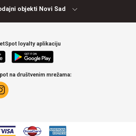
odajni objekti Novi Sad
tSpot loyalty aplikaciju
Spot na društvenim mrežama: