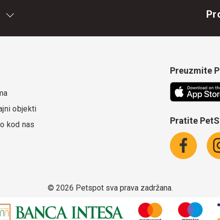
Pr
Preuzmite Pe
ma
jni objekti
Pratite Pet
o kod nas
©
2026 Petspot sva prava zadržana.