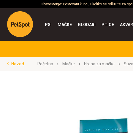
Obaveštenje: Poštovani kupci, ukoliko se odlučite za op
PSI
MAČKE
GLODARI
PTICE
AKVAR
Nazad
Početna
Mačke
Hrana za mačke
Suva