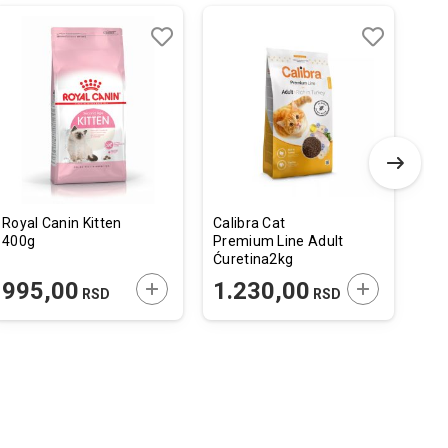
Dodaj
Uporedi
Dodaj
Uporedi
u
u
listu
listu
želja
želja
Royal Canin Kitten
Calibra Cat
Dol
400g
Premium Line Adult
Sup
Ćuretina2kg
Adu
Jas
 U KORPU
DODAJTE U KORPU
DODAJTE U 
995,00
1.230,00
2
RSD
RSD
85