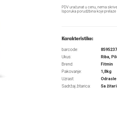
PDV uračunat u cenu, nema skrive
Isporuka porudžbina koje prelaze
Karakteristike:
barcode:
859523
Ukus:
Riba, Pi
Brend:
Fitmin
Pakovanje:
1,8kg
Uzrast:
Odrasle 
Sadržaj žitarica:
Sa žita