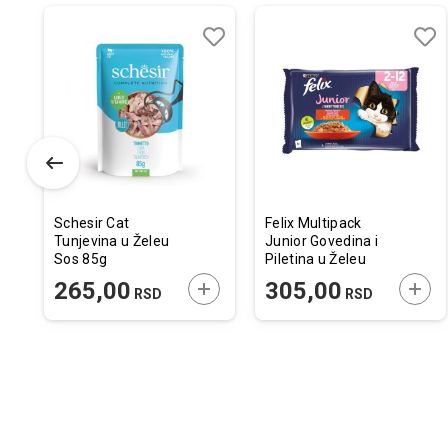
odaj
poredi
Dodaj
Uporedi
Doda
Upor
u
u
istu
listu
listu
elja
želja
želja
Schesir Cat
Felix Multipack
Tunjevina u Želeu
Junior Govedina i
Sos 85g
Piletina u Želeu
4x85g
ODAJTE U KORPU
DODAJTE U KORPU
DODA
265,00
305,00
RSD
RSD