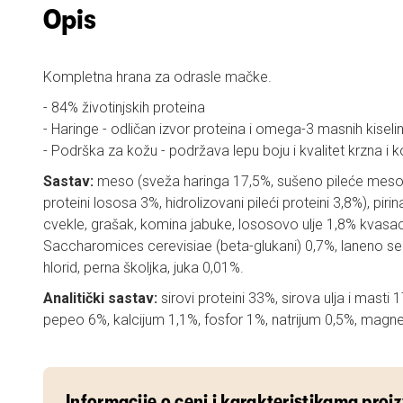
Opis
Kompletna hrana za odrasle mačke.
- 84% životinjskih proteina
- Haringe - odličan izvor proteina i omega-3 masnih kiselin
- Podrška za kožu - podržava lepu boju i kvalitet krzna i 
Sastav:
meso (sveža haringa 17,5%, sušeno pileće meso
proteini lososa 3%, hidrolizovani pileći proteini 3,8%), piri
cvekle, grašak, komina jabuke, lososovo ulje 1,8% kvasac,
Saccharomices cerevisiae (beta-glukani) 0,7%, laneno sem
hlorid, perna školjka, juka 0,01%.
Analitički sastav:
sirovi proteini 33%, sirova ulja i masti 
pepeo 6%, kalcijum 1,1%, fosfor 1%, natrijum 0,5%, magn
Informacije o ceni i karakteristikama proi