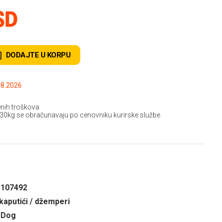
SD
DODAJTE U KORPU
.2026 do: 15.08.2026
nih troškova.
 30kg se obračunavaju po cenovniku kurirske službe.
1107492
kaputići / džemperi
 Dog