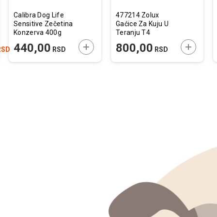
Calibra Dog Life
477214 Zolux
Sensitive Zečetina
Gaćice Za Kuju U
Konzerva 400g
Teranju T4
JTE U KORPU
DODAJTE U KORPU
DODAJTE
440,00
800,00
RSD
RSD
RSD