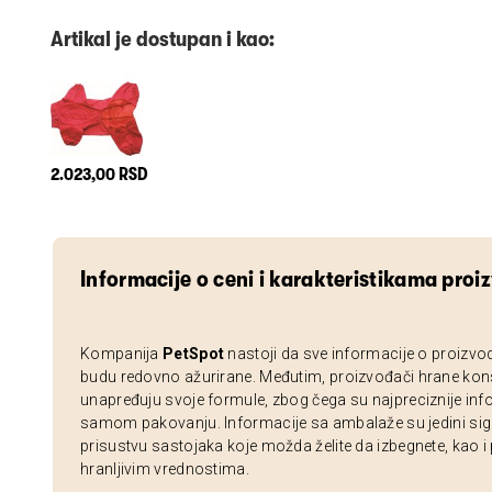
Artikal je dostupan i kao:
2.023,00 RSD
Informacije o ceni i karakteristikama proi
Kompanija
PetSpot
nastoji da sve informacije o proizvo
budu redovno ažurirane. Međutim, proizvođači hrane kon
unapređuju svoje formule, zbog čega su najpreciznije inf
samom pakovanju. Informacije sa ambalaže su jedini sig
prisustvu sastojaka koje možda želite da izbegnete, kao i
hranljivim vrednostima.