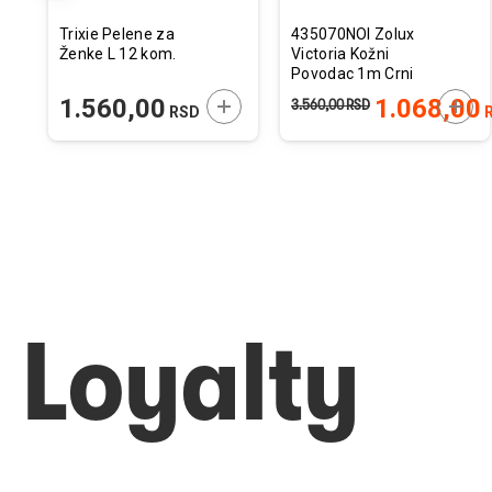
Trixie Pelene za
435070NOI Zolux
Ženke L 12 kom.
Victoria Kožni
Povodac 1m Crni
ODAJTE U KORPU
DODAJTE U KORPU
DODA
1.560,00
1.068,00
3.560,00
RSD
RSD
Loyalty