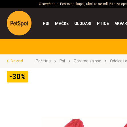
Obaveštenje: Poštovani kupci, ukoliko se odlučite za op
PSI
MAČKE
GLODARI
PTICE
AKVAR
Nazad
Početna
Psi
Oprema za pse
Odelca i 
-30%