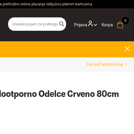
 prethodno online plaćanje isključivo platnim karticama.
Prijava
Korpa
Sve od Fashion Dog
dootporno Odelce Crveno 80cm