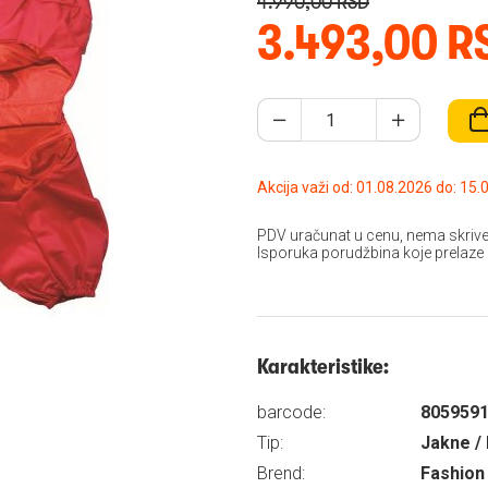
4.990,00 RSD
3.493,00 R
Akcija važi od: 01.08
PDV uračunat u cenu, nema skrive
Isporuka porudžbina koje prelaze
Karakteristike:
barcode:
805959
Tip:
Jakne / 
Brend:
Fashion