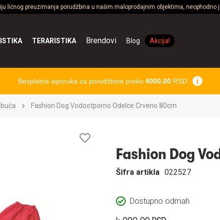
ciju ličnog preuzimanja porudžbina u našim maloprodajnim objektima, neophodno je
Brendovi
ISTIKA
TERARISTIKA
Blog
Akcija!
Besplatna isporuka za porudžbine preko
4000.00
RSD.
obuća
Fashion Dog Vodootporno Odelce Crveno 80cm
Lista
želja
Fashion Dog Vo
Šifra artikla
022527
Dostupno odmah