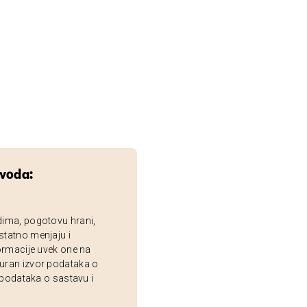
zvoda:
dima, pogotovu hrani,
statno menjaju i
ormacije uvek one na
uran izvor podataka o
 podataka o sastavu i