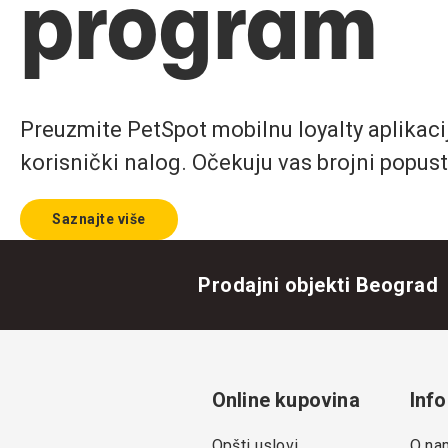
program
Preuzmite PetSpot mobilnu loyalty aplikaciju
korisnički nalog. Očekuju vas brojni popust
Saznajte više
Prodajni objekti Beograd
Online kupovina
Info
Opšti uslovi
O na