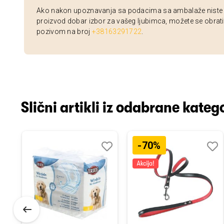
Ako nakon upoznavanja sa podacima sa ambalaže niste si
proizvod dobar izbor za vašeg ljubimca, možete se obrati
pozivom na broj
+38163291722
.
Slični artikli iz odabrane katego
-70%
odaj
poredi
Dodaj
Uporedi
Doda
Upor
u
u
istu
listu
listu
elja
želja
želja