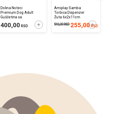
Dolina Noteci
Amiplay Samba
Nat
Premium Dog Adult
Torbica Dispenzer
Whi
Guščetina sa
Žuta 6x2x11cm
Adu
Krompirima 500g
Rib
 U KORPU
DODAJTE U KORPU
DODAJTE U 
400,00
255,00
1
510,00
RSD
RSD
RSD