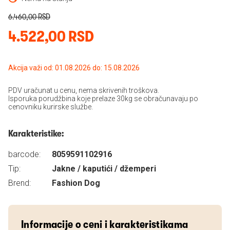
6.460,00 RSD
4.522,00 RSD
Akcija važi od: 01.08.2026 do: 15.08.2026
PDV uračunat u cenu, nema skrivenih troškova.
Isporuka porudžbina koje prelaze 30kg se obračunavaju po
cenovniku kurirske službe.
Karakteristike:
barcode:
8059591102916
Tip:
Jakne / kaputići / džemperi
Brend:
Fashion Dog
Informacije o ceni i karakteristikama