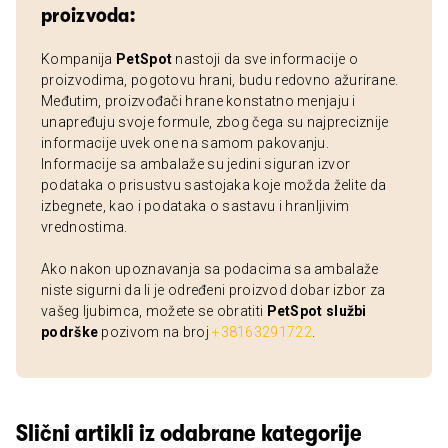
proizvoda:
Kompanija
PetSpot
nastoji da sve informacije o
proizvodima, pogotovu hrani, budu redovno ažurirane.
Međutim, proizvođači hrane konstatno menjaju i
unapređuju svoje formule, zbog čega su najpreciznije
informacije uvek one na samom pakovanju.
Informacije sa ambalaže su jedini siguran izvor
podataka o prisustvu sastojaka koje možda želite da
izbegnete, kao i podataka o sastavu i hranljivim
vrednostima.
Ako nakon upoznavanja sa podacima sa ambalaže
niste sigurni da li je određeni proizvod dobar izbor za
vašeg ljubimca, možete se obratiti
PetSpot službi
podrške
pozivom na broj
+38163291722
.
Slični artikli iz odabrane kategorije