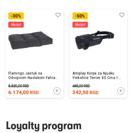
Dodaj
Uporedi
Dod
Upo
-30%
-50%
u
u
listu
listu
želja
želj
Flamingo Jastuk sa
Amiplay Korpa za Njušku
Odvojivom Navlakom Fahra
Yorkshire Terrier XS Crna 14-
Tamno Sivi 80x60x10cm
17cm x 17-28cm
8.820,00
RSD
685,00
RSD
DODAJTE U KORPU
DODAJ
6.174,00
342,50
RSD
RSD
Loyalty program