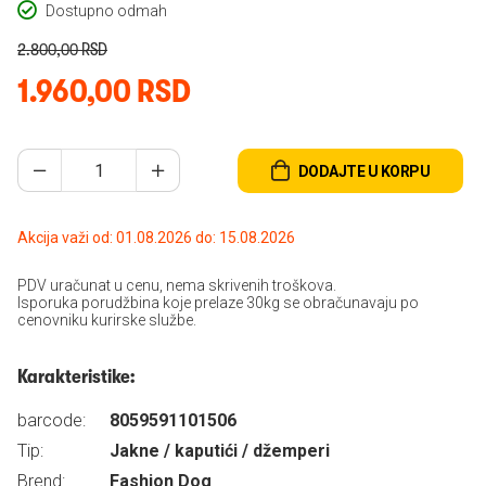
Dostupno odmah
2.800,00 RSD
1.960,00 RSD
DODAJTE U KORPU
Akcija važi od: 01.08.2026 do: 15.08.2026
PDV uračunat u cenu, nema skrivenih troškova.
Isporuka porudžbina koje prelaze 30kg se obračunavaju po
cenovniku kurirske službe.
Karakteristike:
barcode:
8059591101506
Tip:
Jakne / kaputići / džemperi
Brend:
Fashion Dog