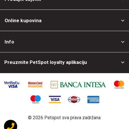
Online kupovina
Opšti uslovi
Info
Politika privatnosti
O nama
Povrat robe
Preuzmite PetSpot loyalty aplikaciju
Prodajni objekti
Posao kod nas
©
2026 Petspot sva prava zadržana.