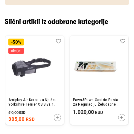
Slični artikli iz odabrane kategorije
Dodaj
Uporedi
Dod
Upo
-50%
u
u
listu
listu
želja
želj
Amiplay Air Korpa za Njušku
Paws&Paws Gastric Pasta
Yorkshire Terrier XS Siva 14-
za Regulaciju Želudačne
17cm x 17-28cm
Kiseline za Pse 60ml
1.020,00
RSD
610,00
RSD
DODAJTE U KORPU
DODAJ
305,00
RSD