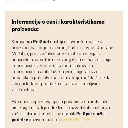
Informacije o ceni i karakteristikama
proizvoda:
Kompanija
PetSpot
nastoji da sve informacije o
proizvodima, pogotovu hrani, budu redovno ažurirane.
Međutim, proizvođači hrane konstatno menjaju i
unapređuju svoje formule, zbog čega su najpreciznije
informacije uvek one na samom pakovanju.
Informacije sa ambalaže su jedini siguran izvor
podataka o prisustvu sastojaka koje možda želite da
izbegnete, kao i podataka o sastavu i hranljivim
vrednostima.
Ako nakon upoznavanja sa podacima sa ambalaže
niste sigurni da li je određeni proizvod dobar izbor za
vašeg ljubimca, možete se obratiti
PetSpot službi
podrške
pozivom na broj
+38163291722
.