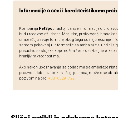
Informacije o ceni i karakteristikama proi
Kompanija
PetSpot
nastoji da sve informacije o proizvo
budu redovno ažurirane. Međutim, proizvođači hrane kon
unapređuju svoje formule, zbog čega su najpreciznije inf
samom pakovanju. Informacije sa ambalaže su jedini sig
prisustvu sastojaka koje možda želite da izbegnete, kao i
hranljivim vrednostima.
Ako nakon upoznavanja sa podacima sa ambalaže niste si
proizvod dobar izbor za vašeg ljubimca, možete se obrati
pozivom na broj
+38163291722
.