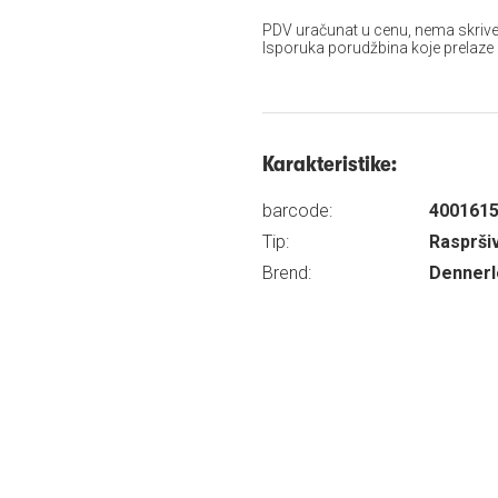
PDV uračunat u cenu, nema skrive
Isporuka porudžbina koje prelaze
Karakteristike:
barcode:
400161
Tip:
Rasprši
Brend:
Dennerl