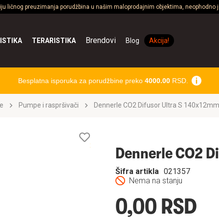
ciju ličnog preuzimanja porudžbina u našim maloprodajnim objektima, neophodno je
Brendovi
ISTIKA
TERARISTIKA
Blog
Akcija!
Besplatna isporuka za porudžbine preko
4000.00
RSD.
e
Pumpe i raspršivači
Dennerle CO2 Difusor Ultra S 140x12m
Lista
želja
Dennerle CO2 Di
Šifra artikla
021357
Nema na stanju
0,00 RSD