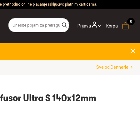
 prethodno online plaćanje isključivo platnim karticama.
Prijava
Korpa
m
Sve od Dennerle
fusor Ultra S 140x12mm