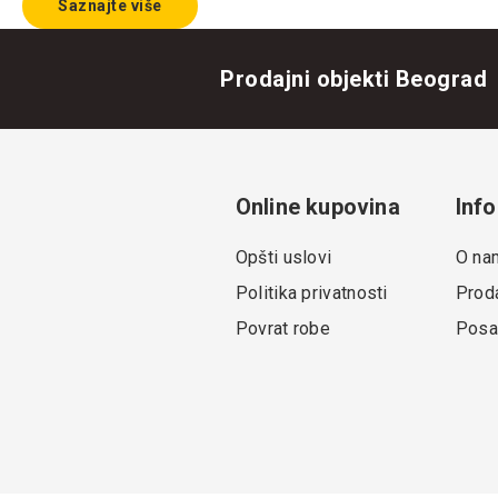
Saznajte više
Prodajni objekti Beograd
Online kupovina
Info
Opšti uslovi
O na
Politika privatnosti
Proda
Povrat robe
Posa