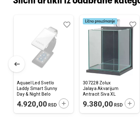
Slični artikli iz odabrane katego
odaj
poredi
Dodaj
Uporedi
Doda
Upor
u
u
istu
listu
listu
elja
želja
želja
Aquael Led Svetlo
307228 Zolux
Laddy Smart Sunny
Jalaya Akvarijum
Day & Night Belo
Antracit Siva XL
4,8W
25x25x30cm
ODAJTE U KORPU
DODAJTE U KORPU
DODA
4.920,00
9.380,00
RSD
RSD