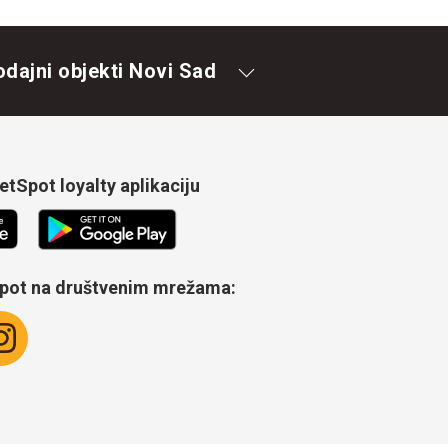
odajni objekti Novi Sad
tSpot loyalty aplikaciju
Spot na društvenim mrežama: