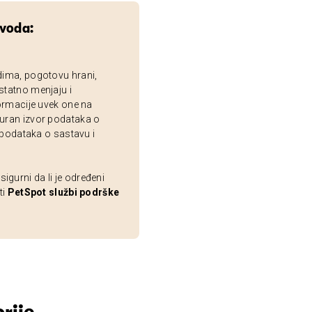
zvoda:
dima, pogotovu hrani,
statno menjaju i
ormacije uvek one na
uran izvor podataka o
 podataka o sastavu i
gurni da li je određeni
ti
PetSpot službi podrške