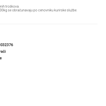
nih troškova.
 30kg se obračunavaju po cenovniku kurirske službe.
5032376
vači
e