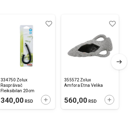
Dodaj
Uporedi
Dodaj
Uporedi
u
u
listu
listu
želja
želja
334750 Zolux
355572 Zolux
Atm
Raspršivač
Amfora Etna Velika
Spo
Fleiksibilan 20cm
Fil
 U KORPU
DODAJTE U KORPU
DODAJTE U 
340,00
560,00
2
RSD
RSD