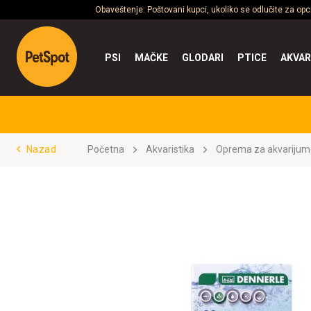
Obaveštenje: Poštovani kupci, ukoliko se odlučite za op
PSI
MAČKE
GLODARI
PTICE
AKVAR
Nazad
Početna
Akvaristika
Oprema za akvarijum