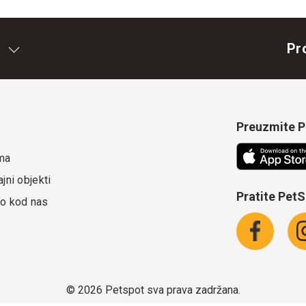
Pr
Preuzmite Pe
ma
jni objekti
Pratite Pet
o kod nas
©
2026 Petspot sva prava zadržana.