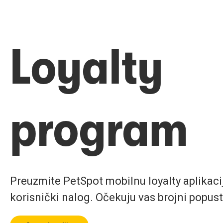
Loyalty
program
Preuzmite PetSpot mobilnu loyalty aplikaciju
korisnički nalog. Očekuju vas brojni popust