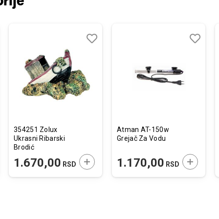
rije
j
edi
Dodaj
Uporedi
Dodaj
Uporedi
u
u
listu
listu
želja
želja
354251 Zolux
Atman AT-150w
Ukrasni Ribarski
Grejač Za Vodu
Brodić
JTE U KORPU
DODAJTE U KORPU
DODAJTE
1.670,00
1.170,00
RSD
RSD