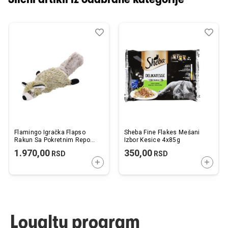
Dodaj
Uporedi
Dod
Upo
u
u
listu
listu
želja
želj
Flamingo Igračka Flapso
Sheba Fine Flakes Mešani
Rakun Sa Pokretnim Repom
Izbor Kesice 4x85g
Sivi 36cm
1.970,00
350,00
RSD
RSD
DODAJTE U KORPU
DODAJ
Loyalty program