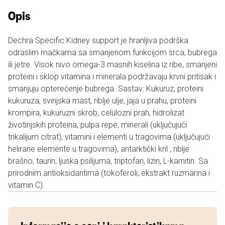
Opis
Dechra Specific Kidney support je hranljiva podrška
odraslim mačkama sa smanjenom funkcijom srca, bubrega
ili jetre. Visok nivo omega-3 masnih kiselina iz ribe, smanjeni
proteini i sklop vitamina i minerala podržavaju krvni pritisak i
smanjuju opterećenje bubrega. Sastav: Kukuruz, proteini
kukuruza, svinjska mast, riblje ulje, jaja u prahu, proteini
krompira, kukuruzni skrob, celulozni prah, hidrolizat
životinjskih proteina, pulpa repe, minerali (uključujući
trikalijum citrat), vitamini i elementi u tragovima (uključujući
helirane elemente u tragovima), antarktički kril , riblje
brašno, taurin, ljuska psilijuma, triptofan, lizin, L-karnitin. Sa
prirodnim antioksidantima (tokoferoli, ekstrakt ruzmarina i
vitamin C).