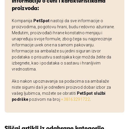
Informacije o ceni i karakteristikama
proizvoda:
Kompanija
PetSpot
nastoji da sve informacije o
proizvodima, pogotovu hrani, budu redovno ažurirane.
Međutim, proizvođači hrane konstatno menjaju i
unapređuju svoje formule, zbog čega su najpreciznije
informacije uvek one na samom pakovanju.
Informacije sa ambalaže su jedini siguran izvor
podataka o prisustvu sastojaka koje možda želite da
izbegnete, kao i podataka o sastavu i hranljivim
vrednostima.
Ako nakon upoznavanja sa podacima sa ambalaže
niste sigurni da li je određeni proizvod dobar izbor za
vašeg ljubimca, možete se obratiti
PetSpot službi
podrške
pozivom na broj
+38163291722
.
Slični artikli iz odabrane kategorije