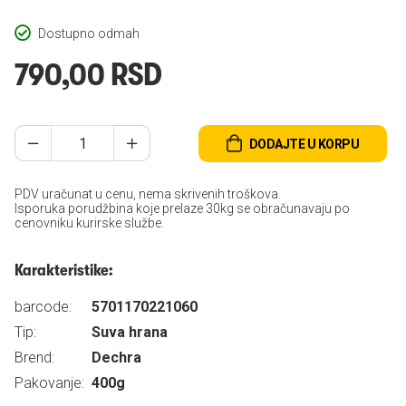
Dostupno odmah
790,00 RSD
DODAJTE U KORPU
PDV uračunat u cenu, nema skrivenih troškova.
Isporuka porudžbina koje prelaze 30kg se obračunavaju po
cenovniku kurirske službe.
Karakteristike:
barcode:
5701170221060
Tip:
Suva hrana
Brend:
Dechra
Pakovanje:
400g