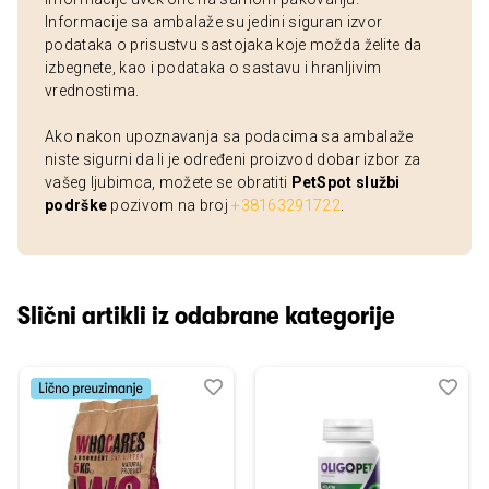
Informacije sa ambalaže su jedini siguran izvor
podataka o prisustvu sastojaka koje možda želite da
izbegnete, kao i podataka o sastavu i hranljivim
vrednostima.
Ako nakon upoznavanja sa podacima sa ambalaže
niste sigurni da li je određeni proizvod dobar izbor za
vašeg ljubimca, možete se obratiti
PetSpot službi
podrške
pozivom na broj
+38163291722
.
Slični artikli iz odabrane kategorije
Dodaj
Uporedi
Dod
Upo
u
u
listu
listu
želja
želj