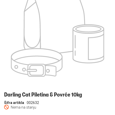
Prijavi se
Darling Cat Piletina & Povrće 10kg
Šifra artikla
002632
Nema na stanju