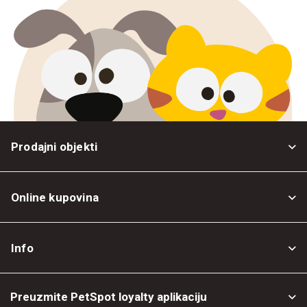
Prodajni objekti
Online kupovina
Opšti uslovi
Info
Politika privatnosti
O nama
Povrat robe
Preuzmite PetSpot loyalty aplikaciju