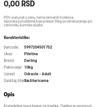
0,00 RSD
PDV uračunat u cenu, nema skrivenih troškova.
Isporuka porudžbina koje prelaze 30kg se obračunavaju po
cenovniku kurirske službe.
Karakteristike:
barcode:
5997204501752
Ukus:
Piletina
Brend:
Darling
Pakovanje:
10kg
Uzrast:
Odrasle - Adult
Sadržaj žitarica:
Sa žitaricama
Opis
Kompletna suva hrana za mačke. Darling je proizvod