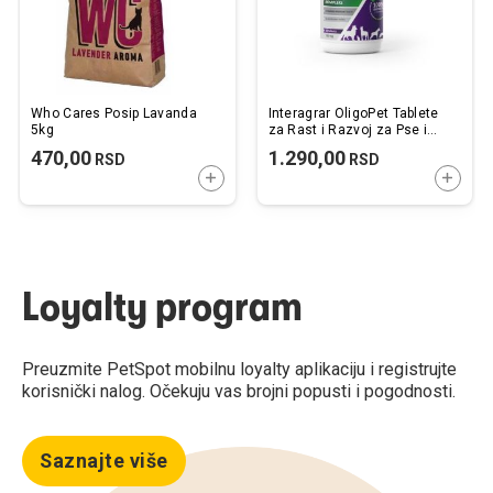
Who Cares Posip Lavanda
Interagrar OligoPet Tablete
5kg
za Rast i Razvoj za Pse i
Mačke 60tbl.
470,00
1.290,00
RSD
RSD
DODAJTE U KORPU
DODAJ
Loyalty program
Preuzmite PetSpot mobilnu loyalty aplikaciju i registrujte
korisnički nalog. Očekuju vas brojni popusti i pogodnosti.
Saznajte više