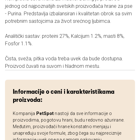
jednog od najpoznatijih svetskih proizvođača hrane za pse
- Purina. Predstavlja izbalansiran i kvalitetan obrok sa svim
potrebnim sastojcima za život srećnog ljubimca.
Analitički sastav: proteini 27%, Kalcijum 1.2%, masti 8%,
Fosfor 1.1%.
Čista, sveža, pitka voda treba uvek da bude dostupna.
Proizvod čuvati na suvom i hladnom mestu.
Informacije o ceni i karakteristikama
proizvoda:
Kompanija
PetSpot
nastoji da sve informacije o
proizvodima, pogotovu hrani, budu redovno ažurirane.
Međutim, proizvođači hrane konstatno menjaju i
unapređuju svoje formule, zbog čega su najpreciznije
informacije uvek one na samom pakovanju.