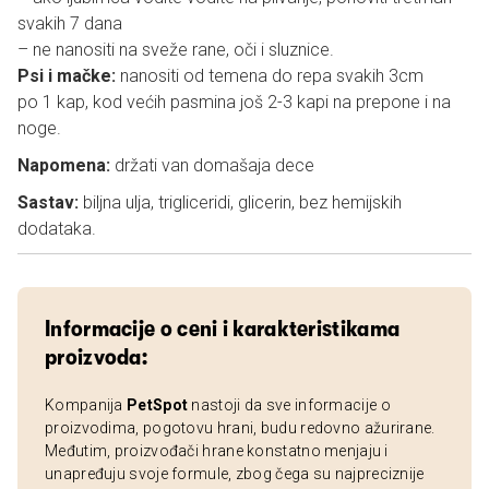
svakih 7 dana
– ne nanositi na sveže rane, oči i sluznice.
Psi i mačke:
nanositi od temena do repa svakih 3cm
po 1 kap, kod većih pasmina još 2-3 kapi na prepone i na
noge.
Napomena:
držati van domašaja dece
Sastav:
biljna ulja, trigliceridi, glicerin, bez hemijskih
dodataka.
Informacije o ceni i karakteristikama
proizvoda:
Kompanija
PetSpot
nastoji da sve informacije o
proizvodima, pogotovu hrani, budu redovno ažurirane.
Međutim, proizvođači hrane konstatno menjaju i
unapređuju svoje formule, zbog čega su najpreciznije