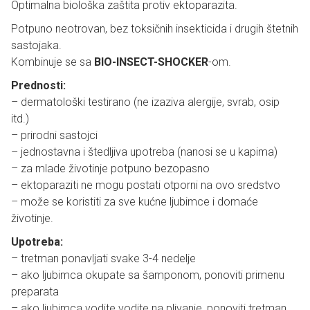
Optimalna biološka zaštita protiv ektoparazita.
Potpuno neotrovan, bez toksičnih insekticida i drugih štetnih
sastojaka.
Kombinuje se sa
BIO-INSECT-SHOCKER
-om.
Prednosti:
– dermatološki testirano (ne izaziva alergije, svrab, osip
itd.)
– prirodni sastojci
– jednostavna i štedljiva upotreba (nanosi se u kapima)
– za mlade životinje potpuno bezopasno
– ektoparaziti ne mogu postati otporni na ovo sredstvo
– može se koristiti za sve kućne ljubimce i domaće
životinje.
Upotreba:
– tretman ponavljati svake 3-4 nedelje
– ako ljubimca okupate sa šamponom, ponoviti primenu
preparata
– ako ljubimca vodite vodite na plivanje, ponoviti tretman