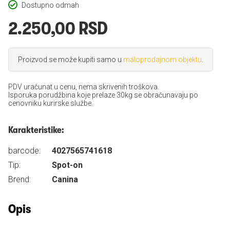
Dostupno odmah
2.250,00 RSD
Proizvod se može kupiti samo u
maloprodajnom objektu
.
PDV uračunat u cenu, nema skrivenih troškova.
Isporuka porudžbina koje prelaze 30kg se obračunavaju po
cenovniku kurirske službe.
Karakteristike:
barcode:
4027565741618
Tip:
Spot-on
Brend:
Canina
Opis