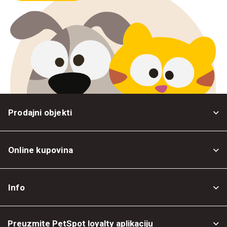
Prodajni objekti
Online kupovina
Opšti uslovi
Info
Politika privatnosti
O nama
Povrat robe
Preuzmite PetSpot loyalty aplikaciju