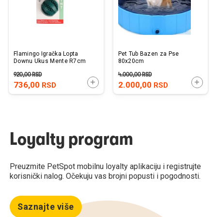
Flamingo Igračka Lopta
Pet Tub Bazen za Pse
Downu Ukus Mente R7cm
80x20cm
920,00
RSD
4.000,00
RSD
DODAJTE U KORPU
DODAJ
736,00
2.000,00
RSD
RSD
Loyalty program
Preuzmite PetSpot mobilnu loyalty aplikaciju i registrujte
korisnički nalog. Očekuju vas brojni popusti i pogodnosti.
Saznajte više