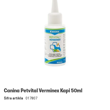
Prijavi se
Canina Petvital Verminex Kapi 50ml
Šifra artikla
017807