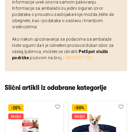
informacije uvek one na samom pakovanju.
Informacije sa ambalaže su jedini siguran izvor
podataka o prisustvu sastojaka koje možda želite da
izbegnete, kao i podataka o sastavu i hranljivim
vrednostima.
Ako nakon upoznavanja sa podacima sa ambalaže
niste sigurni da li je određeni proizvod dobar izbor za
vašeg ljubimca, možete se obratiti
PetSpot službi
podrške
pozivom na broj
+38163291722
.
Slični artikli iz odabrane kategorije
Dodaj
Uporedi
Dod
Upo
-20%
-50%
u
u
listu
listu
želja
želj