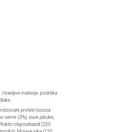
 hranljive materije, podrška
dlake.
rolizovani protein lososa
eno seme (3%), suve jabuke,
 frukto-oligosaharidi (220
 mg/kg), Mojave juka (150