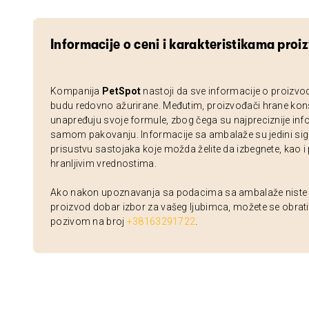
Informacije o ceni i karakteristikama proi
Kompanija
PetSpot
nastoji da sve informacije o proizvo
budu redovno ažurirane. Međutim, proizvođači hrane kon
unapređuju svoje formule, zbog čega su najpreciznije inf
samom pakovanju. Informacije sa ambalaže su jedini sig
prisustvu sastojaka koje možda želite da izbegnete, kao i
hranljivim vrednostima.
Ako nakon upoznavanja sa podacima sa ambalaže niste si
proizvod dobar izbor za vašeg ljubimca, možete se obrati
pozivom na broj
+38163291722
.