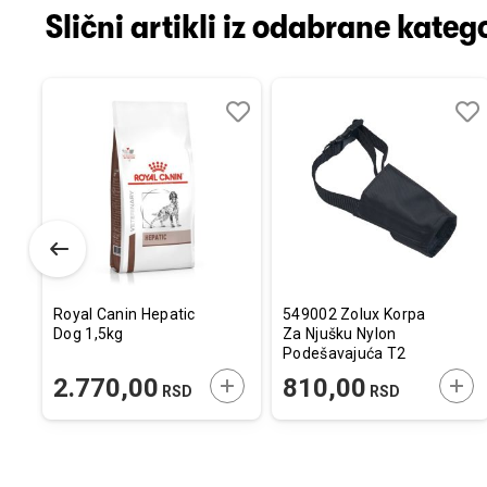
Slični artikli iz odabrane katego
Dodaj
Uporedi
Dodaj
Uporedi
Dod
Upo
u
u
u
listu
listu
listu
želja
želja
želj
Royal Canin Hepatic
549002 Zolux Korpa
Dog 1,5kg
Za Njušku Nylon
Podešavajuća T2
ODAJTE U KORPU
DODAJTE U KORPU
DOD
2.770,00
810,00
RSD
RSD