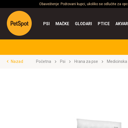
Obaveštenje: Poštovani kupci, ukoliko se odlučite za op
PSI
MAČKE
GLODARI
PTICE
AKVAR
Nazad
Početna
Psi
Hrana za pse
Medicinska