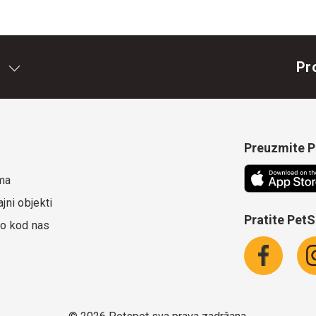
Pr
Preuzmite Pe
ma
jni objekti
Pratite Pet
o kod nas