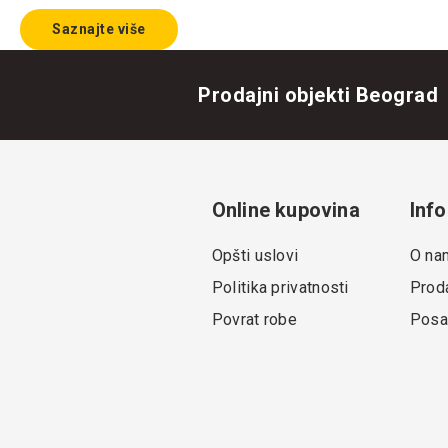
Saznajte više
Prodajni objekti Beograd
Online kupovina
Info
Opšti uslovi
O na
Politika privatnosti
Proda
Povrat robe
Posa