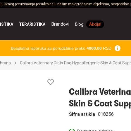
ciju ličnog preuzimanja porudžbina u našim maloprodajnim objektima, neophodno je
Brendovi
ISTIKA
TERARISTIKA
Blog
Akcija!
Besplatna isporuka za porudžbine preko
4000.00
RSD.
 hrana
Calibra Veterinary Diets Dog Hypoallergenic Skin & Coat Sup
Lista
želja
Calibra Veterin
Skin & Coat Sup
Šifra artikla
018256