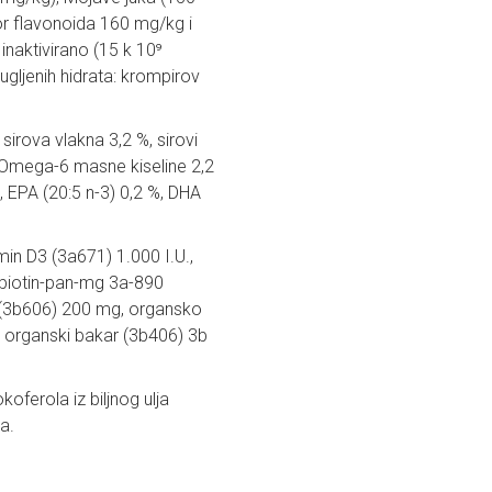
or flavonoida 160 mg/kg i
inaktivirano (15 k 10⁹
r ugljenih hidrata: krompirov
sirova vlakna 3,2 %, sirovi
 Omega-6 masne kiseline 2,2
, EPA (20:5 n-3) 0,2 %, DHA
min D3 (3a671) 1.000 I.U.,
 biotin-pan-mg 3a-890
 (3b606) 200 mg, organsko
 organski bakar (3b406) 3b
oferola iz biljnog ulja
a.