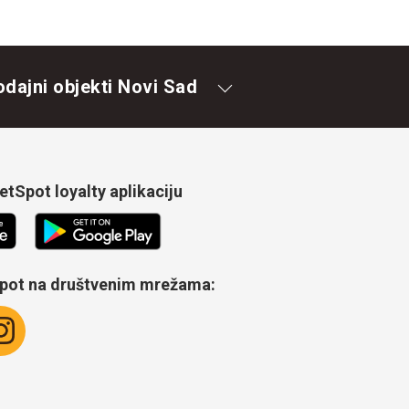
odajni objekti Novi Sad
tSpot loyalty aplikaciju
Spot na društvenim mrežama: