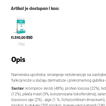
Artikal je dostupan i kao:
11.510,00 RSD
12kg
Opis
Namenska upotreba: smanjenje netolerancije na sastojke i
funkciji kože u slučaju dermatoze i prekomernog gubitka 
Sastav:
krompirov skrob (48%), protein lososa (22%), hid
(12%), pileća mast (9%, konzervisana tokoferolima), lan
lososovo ulje (2%) , alge (1 %, Schizochitrium limacinum),
mg/kg), b-glukani (200 mg/kg), manan-oligosaharidi (180