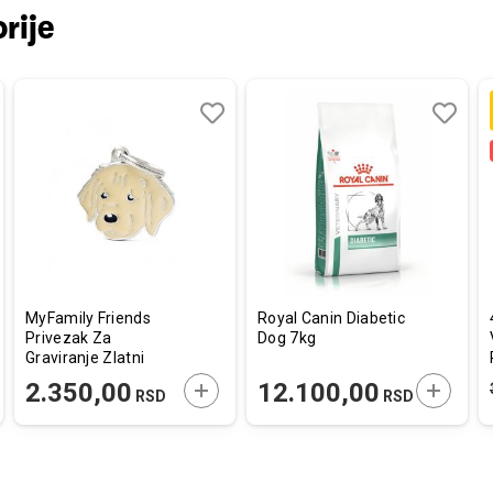
rije
aj
redi
Dodaj
Uporedi
Dodaj
Uporedi
u
u
listu
listu
a
želja
želja
MyFamily Friends
Royal Canin Diabetic
Privezak Za
Dog 7kg
Graviranje Zlatni
Retriver
AJTE U KORPU
DODAJTE U KORPU
DODAJT
2.350,00
12.100,00
RSD
RSD