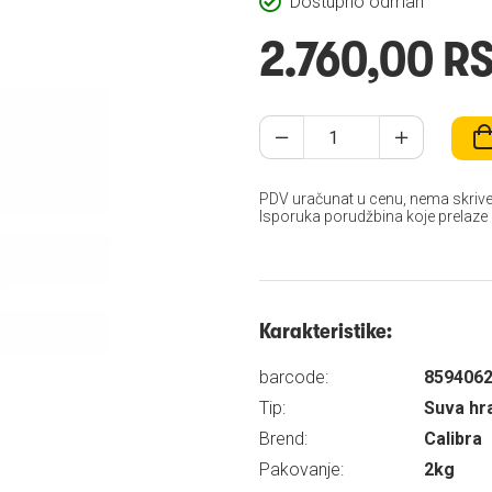
Dostupno odmah
2.760,00 R
PDV uračunat u cenu, nema skrive
Isporuka porudžbina koje prelaze
Karakteristike:
barcode:
859406
Tip:
Suva hr
Brend:
Calibra
Pakovanje:
2kg