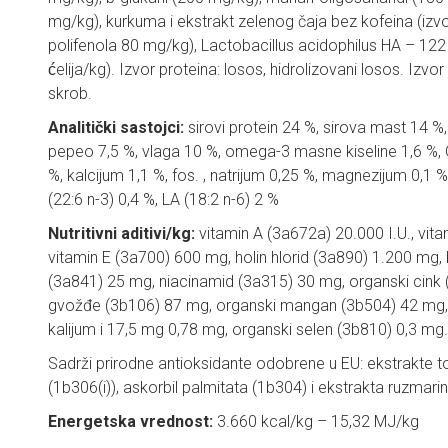
mg/kg), kurkuma i ekstrakt zelenog čaja bez kofeina (izv
polifenola 80 mg/kg), Lactobacillus acidophilus HA – 122 
ćelija/kg). Izvor proteina: losos, hidrolizovani losos. Izvo
skrob.
Analitički sastojci:
sirovi protein 24 %, sirova mast 14 %, 
pepeo 7,5 %, vlaga 10 %, omega-3 masne kiseline 1,6 %,
%, kalcijum 1,1 %, fos. , natrijum 0,25 %, magnezijum 0,1 %
(22:6 n-3) 0,4 %, LA (18:2 n-6) 2 %
Nutritivni aditivi/kg:
vitamin A (3a672a) 20.000 I.U., vita
vitamin E (3a700) 600 mg, holin hlorid (3a890) 1.200 mg,
(3a841) 25 mg, niacinamid (3a315) 30 mg, organski cink
gvožđe (3b106) 87 mg, organski mangan (3b504) 42 mg,
kalijum i 17,5 mg 0,78 mg, organski selen (3b810) 0,3 mg.
Sadrži prirodne antioksidante odobrene u EU: ekstrakte tok
(1b306(i)), askorbil palmitata (1b304) i ekstrakta ruzmarin
Energetska vrednost:
3.660 kcal/kg – 15,32 MJ/kg