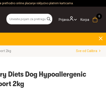
 prethodno online plaćanje isključivo platnim karticama.
Prijava
Korpa
port 2kg
Sve od Calibra
ary Diets Dog Hypoallergenic
port 2kg