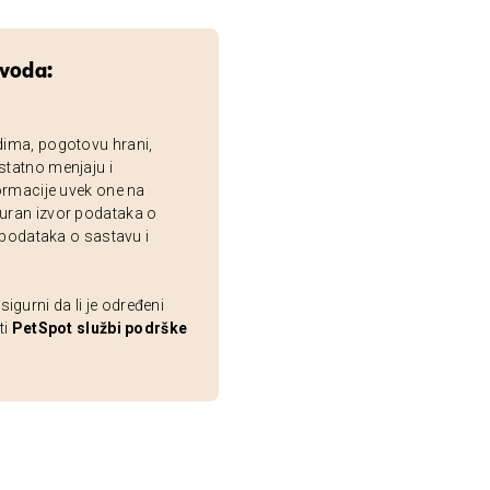
zvoda:
dima, pogotovu hrani,
statno menjaju i
ormacije uvek one na
uran izvor podataka o
 podataka o sastavu i
gurni da li je određeni
ti
PetSpot službi podrške