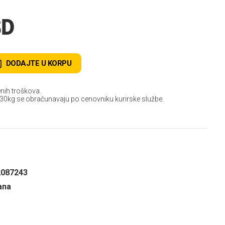
SD
DODAJTE U KORPU
nih troškova.
 30kg se obračunavaju po cenovniku kurirske službe.
2087243
ana