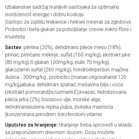
Izbalansiran sadržaj hranljivih sastojaka za optimalnu
isorišćenost energije i dobru kodiciju.
Sastojci za zaštitu hrskavice i helirani minerali za zglobove.
Probiotici i beta-glukan za poboljšanje crevne mikro-flore i
imuniteta
Sastav:
piletina (20%), dehidrirano pileće meso (18%),
pirinač, pirinčane mekinje, sulfat (160 mg/kg), ekstrakt juke
(80 mg/kg).ß-glukan 100mg/kg, inulin 70 mg/kg),
glukozamin sulfat (260 mg/kg), hondroitinperšun, majčina
dušica - 300mg/kg , probiotici (manan-oligosaharidi 120
mg/kg,jabuka, dehidrirani spanać, mešavina bilja i voća
(ekstrakt pomorandže,ruzmarin,E),kvasac, hidrolizovana
pileća jetra (2%), lososovo ulje, morske alge,
dehidriranasušena repina pulpa, živinska masnoća
(konzervirana prirodnim tokoferolom-vitamin
Uputstvo za hranjenje:
Hranjenje treba sprovesti u skladu
sa preporučenom dnevnom dozom. Dozu možete