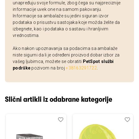
unapređuju svoje formule, zbog čega su najpreciznije
informacije uvek one na samom pakovanju.
Informacije sa ambalaže su jedini siguran izvor
podataka o prisustvu sastojaka koje možda želite da
izbegnete, kao i podataka o sastavu i hranljivim
vrednostima.
Ako nakon upoznavanja sa podacima sa ambalaže
niste sigurni da li je određeni proizvod dobar izbor za
vašeg ljubimca, možete se obratiti
PetSpot službi
podrške
pozivom na broj
+38163291722
.
Slični artikli iz odabrane kategorije
Dodaj
Uporedi
Dod
Upo
u
u
listu
listu
želja
želj