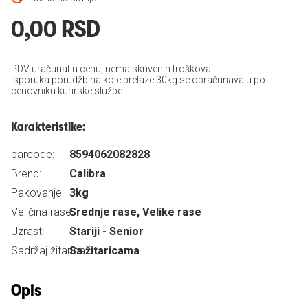
0,00 RSD
PDV uračunat u cenu, nema skrivenih troškova.
Isporuka porudžbina koje prelaze 30kg se obračunavaju po
cenovniku kurirske službe.
Karakteristike:
barcode:
8594062082828
Brend:
Calibra
Pakovanje:
3kg
Veličina rase:
Srednje rase, Velike rase
Uzrast:
Stariji - Senior
Sadržaj žitarica:
Sa žitaricama
Opis