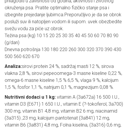
prilagoditi u zavisnosti od godina, aktivnosti i životnog
okruženja psa. Pratite optimalno fizičko stanje psa i
izbegnite prejedanje ljubimca.Preporučljivo je da se obrok
posluži suv ili natopljen vodom ili supom. uvek obezbedite
svežu vodu za piće uz obrok.
Težina psa (kg) 10 15 20 25 30 35 40 45 50 60 70 80 90
(g/dan)
Dnevna potrošnja 130 180 220 260 300 320 370 390 430
500 560 620 670
Analiza:
sirovi protein 24 %, sadržaj masti 12 %, sirova
vlakna 2,8 %, sirovi pepeoomega-3 masne kiseline 0,22 %,
omega-6 masne kiseline 1,5 %.6,5 %, vlaga 9 %, kalcijum
1,5 %, fosfor 1,1 %, natrijum 0,1 %, magnezijum 0,08 %.
Nutritivni dodaci u 1 kg:
vitamin A (3a672a) 16 500 I.U.,
vitamin D3 (E671) 1 650 I.U., vitamin E (?-tokoferol, 3a700)
300 mg, vitamin B1 4,8 mg, vitamin B2 6 mg, niacinamid
(3a315) ,23 mg, kalcijum pantotenat (3a841) 12 mg,
vitamin B6 (3a831) 4,8 mg, Folna kiselina, (3a316) 0,6 mg,