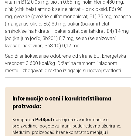
vitamin B12 0,05 mg, biotin 0,65 mg, holin-hlorid 480 mg,
cink (cink helat amino kiseline hidrat + cink oksid, E6) 90
mg, gvožđe (gvožđe sulfat monohidrat, E1) 75 mg, mangan
(manganus oksid, E5) 30 mg, bakar (bakarni helat
aminokiselina hidrata + bakar sulfat pentahidrat, E4) 14 mg,
jod (kalijum jodid, 3b201) 0,7 mg, selen (selenizovani
kvasac inaktiviran, 3b8.10) 0,17 mg.
Sadrži antioksidanse odobrene od strane EU. Energetska
vrednost: 3 600 kcal/kg. Držati na tamnom i hladnom
mestu i izbegavati direktno izlaganje sunčevoj svetlosti
Informacije o ceni i karakteristikama
proizvoda:
Kompanija
PetSpot
nastoji da sve informacije o
proizvodima, pogotovu hrani, budu redovno ažurirane.
Međutim, proizvođači hrane konstatno menjaju i