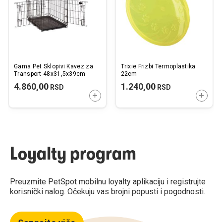
Gama Pet Sklopivi Kavez za
Trixie Frizbi Termoplastika
Transport 48x31,5x39cm
22cm
4.860,00
1.240,00
RSD
RSD
DODAJTE U KORPU
DODAJ
Loyalty program
Preuzmite PetSpot mobilnu loyalty aplikaciju i registrujte
korisnički nalog. Očekuju vas brojni popusti i pogodnosti.