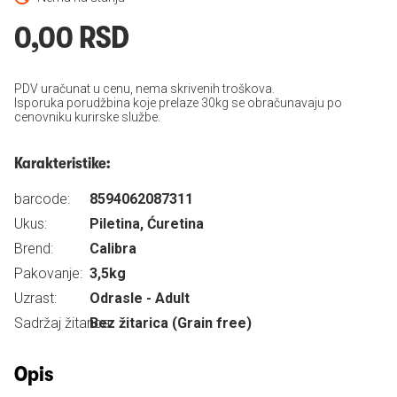
0,00 RSD
PDV uračunat u cenu, nema skrivenih troškova.
Isporuka porudžbina koje prelaze 30kg se obračunavaju po
cenovniku kurirske službe.
Karakteristike:
barcode:
8594062087311
Ukus:
Piletina, Ćuretina
Brend:
Calibra
Pakovanje:
3,5kg
Uzrast:
Odrasle - Adult
Sadržaj žitarica:
Bez žitarica (Grain free)
Opis