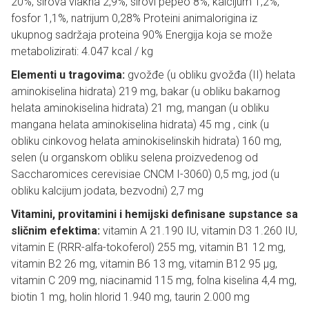
20%, sirova vlakna 2,9%, sirovi pepeo 8%, kalcijum 1,2%,
fosfor 1,1%, natrijum 0,28% Proteini animalorigina iz
ukupnog sadržaja proteina 90% Energija koja se može
metabolizirati: 4.047 kcal / kg
Elementi u tragovima:
gvožđe (u obliku gvožđa (II) helata
aminokiselina hidrata) 219 mg, bakar (u obliku bakarnog
helata aminokiselina hidrata) 21 mg, mangan (u obliku
mangana helata aminokiselina hidrata) 45 mg , cink (u
obliku cinkovog helata aminokiselinskih hidrata) 160 mg,
selen (u organskom obliku selena proizvedenog od
Saccharomices cerevisiae CNCM I-3060) 0,5 mg, jod (u
obliku kalcijum jodata, bezvodni) 2,7 mg
Vitamini, provitamini i hemijski definisane supstance sa
sličnim efektima:
vitamin A 21.190 IU, vitamin D3 1.260 IU,
vitamin E (RRR-alfa-tokoferol) 255 mg, vitamin B1 12 mg,
vitamin B2 26 mg, vitamin B6 13 mg, vitamin B12 95 µg,
vitamin C 209 mg, niacinamid 115 mg, folna kiselina 4,4 mg,
biotin 1 mg, holin hlorid 1.940 mg, taurin 2.000 mg