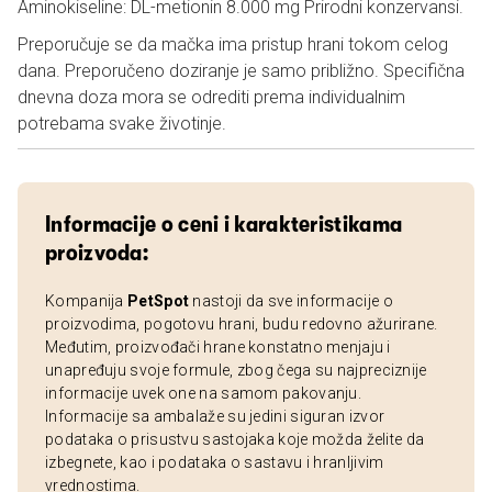
Aminokiseline: DL-metionin 8.000 mg Prirodni konzervansi.
Preporučuje se da mačka ima pristup hrani tokom celog
dana. Preporučeno doziranje je samo približno. Specifična
dnevna doza mora se odrediti prema individualnim
potrebama svake životinje.
Informacije o ceni i karakteristikama
proizvoda:
Kompanija
PetSpot
nastoji da sve informacije o
proizvodima, pogotovu hrani, budu redovno ažurirane.
Međutim, proizvođači hrane konstatno menjaju i
unapređuju svoje formule, zbog čega su najpreciznije
informacije uvek one na samom pakovanju.
Informacije sa ambalaže su jedini siguran izvor
podataka o prisustvu sastojaka koje možda želite da
izbegnete, kao i podataka o sastavu i hranljivim
vrednostima.