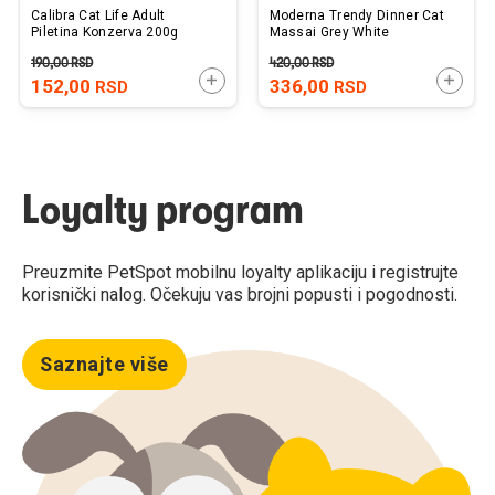
Calibra Cat Life Adult
Moderna Trendy Dinner Cat
Piletina Konzerva 200g
Massai Grey White
190,00
RSD
420,00
RSD
DODAJTE U KORPU
DODAJ
152,00
336,00
RSD
RSD
Loyalty program
Preuzmite PetSpot mobilnu loyalty aplikaciju i registrujte
korisnički nalog. Očekuju vas brojni popusti i pogodnosti.
Saznajte više