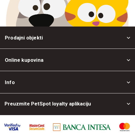
Prodajni objekti
Online kupovina
Opšti uslovi
Info
Politika privatnosti
O nama
Povrat robe
Preuzmite PetSpot loyalty aplikaciju
Prodajni objekti
Posao kod nas