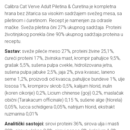
Calibra Cat Verve Adult Piletina & Ćuretina je kompletna
hrana bez žitarica sa visokim sadržajem svežeg mesa, sa
piletinom i ćuretinom. Recept je namenjen za odrasle
mačke. Sveža piletina čini 27% ukupnog sadržaja. Proteini
životinjskog porekla čine 90% ukupnog sadržaja proteina u
receptu.
Sastav:
sveže pileće meso 27%, proteini živine 25,1%,
ćureći proteini 17%, živinska mast, krompir pahuljice 9,5%,
grašak 5,5%, sušena pulpa cvekle, hidrolizovana jetra,
sušena pulpa jabuke 2,5%, jaja 2%, piva kvasac, laneno
seme 1,2%, proizvodi od kvasca, pahuljice bundeve 1%, ulje
lososa 1%, krompirov skrob 0,5%, kalijum hlorid, inulin
(koren cikorije) 0,2%, Licium chinense (goji) 0,2%, maslačak
obični (Tarakacum officinale) 0,15 %, sušene alge (hlorela)
0,05%, Iucca schidigera 0,05%, natrijum hlorid, ekstrakt
ruzmarina 0,01%
Analitički sastojci:
sirovi proteini 36%, sirova ulja i masti