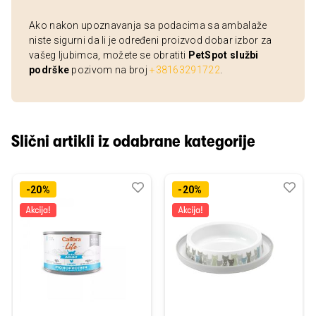
Ako nakon upoznavanja sa podacima sa ambalaže
niste sigurni da li je određeni proizvod dobar izbor za
vašeg ljubimca, možete se obratiti
PetSpot službi
podrške
pozivom na broj
+38163291722
.
Slični artikli iz odabrane kategorije
Dodaj
Uporedi
Dod
Upo
-20%
-20%
u
u
listu
listu
želja
želj